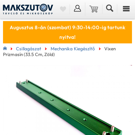
Augusztus 8-án (szombat) 9:30-14:00-ig tartunk
nyitva!
Csillagászat
Mechanika Kiegészítő
Vixen
Prizmasín (33.5 Cm, Zöld)