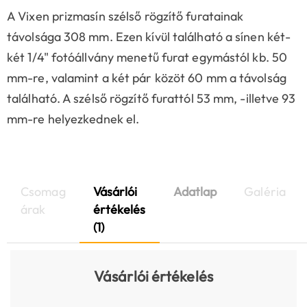
A Vixen prizmasín szélső rögzítő furatainak
távolsága 308 mm. Ezen kívül található a sínen két-
két 1/4" fotóállvány menetű furat egymástól kb. 50
mm-re, valamint a két pár közöt 60 mm a távolság
található. A szélső rögzítő furattól 53 mm, -illetve 93
mm-re helyezkednek el.
Csomag
Vásárlói
Adatlap
Galéria
árak
értékelés
(1)
Vásárlói értékelés