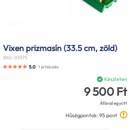
Vixen prizmasín (33.5 cm, zöld)
SKU: 03575
5.0
1 értékelés
Készleten
9 500 Ft
Áfával együtt
Hűségpontok: 95 pont