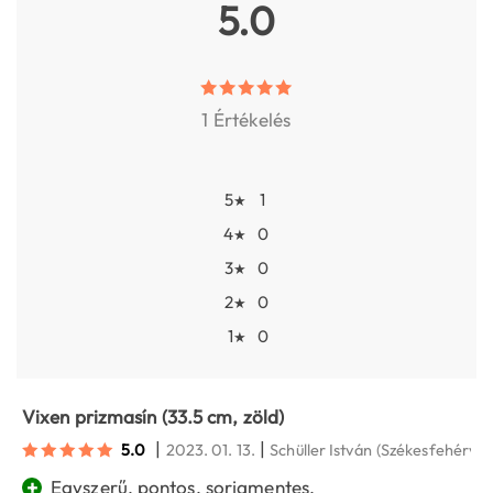
5.0
1 Értékelés
5
1
★
4
0
★
3
0
★
2
0
★
1
0
★
Vixen prizmasín (33.5 cm, zöld)
|
|
5.0
2023. 01. 13.
Schüller István
(Székesfehérvár
+
Egyszerű, pontos, sorjamentes.