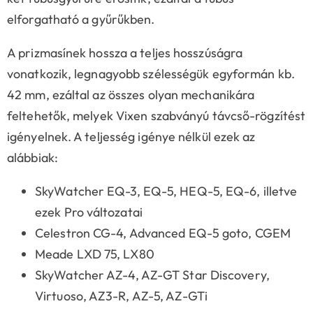
elforgatható a gyűrűkben.
A prizmasínek hossza a teljes hosszúságra
vonatkozik, legnagyobb szélességük egyformán kb.
42 mm, ezáltal az összes olyan mechanikára
feltehetők, melyek Vixen szabványú távcső-rögzítést
igényelnek. A teljesség igénye nélkül ezek az
alábbiak:
SkyWatcher EQ-3, EQ-5, HEQ-5, EQ-6, illetve
ezek Pro változatai
Celestron CG-4, Advanced EQ-5 goto, CGEM
Meade LXD 75, LX80
SkyWatcher AZ-4, AZ-GT Star Discovery,
Virtuoso, AZ3-R, AZ-5, AZ-GTi