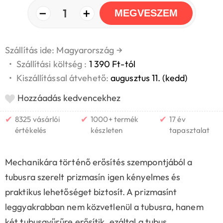
−
+
1
MEGVESZEM
Szállítás ide: Magyarország
→
•
Szállítási költség :
1 390 Ft-tól
•
Kiszállítással átvehető:
augusztus 11. (kedd)
Hozzáadás kedvencekhez
✔
✔
✔
8325 vásárlói
1000+ termék
17 év
értékelés
készleten
tapasztalat
Mechanikára történő erősítés szempontjából a
tubusra szerelt prizmasín igen kényelmes és
praktikus lehetőséget biztosít. A prizmasínt
leggyakrabban nem közvetlenül a tubusra, hanem
két tubusgyűrűre erősítik, ezáltal a tubus