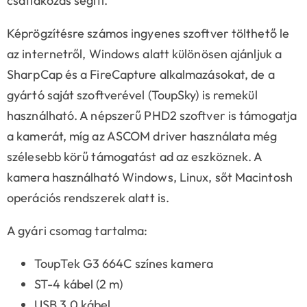
csatlakozás segíti.
Képrögzítésre számos ingyenes szoftver tölthető le
az internetről, Windows alatt különösen ajánljuk a
SharpCap és a FireCapture alkalmazásokat, de a
gyártó saját szoftverével (ToupSky) is remekül
használható. A népszerű PHD2 szoftver is támogatja
a kamerát, míg az ASCOM driver használata még
szélesebb körű támogatást ad az eszköznek. A
kamera használható Windows, Linux, sőt Macintosh
operációs rendszerek alatt is.
A gyári csomag tartalma:
ToupTek G3 664C színes kamera
ST-4 kábel (2 m)
USB 3.0 kábel