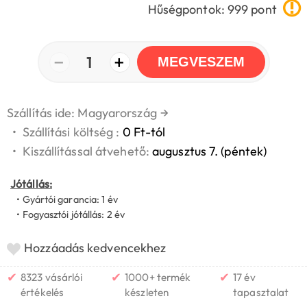
Hűségpontok: 999 pont
−
+
1
MEGVESZEM
Szállítás ide: Magyarország
→
•
Szállítási költség :
0 Ft-tól
•
Kiszállítással átvehető:
augusztus 7. (péntek)
Jótállás:
• Gyártói garancia: 1 év
• Fogyasztói jótállás: 2 év
Hozzáadás kedvencekhez
✔
✔
✔
8323 vásárlói
1000+ termék
17 év
értékelés
készleten
tapasztalat