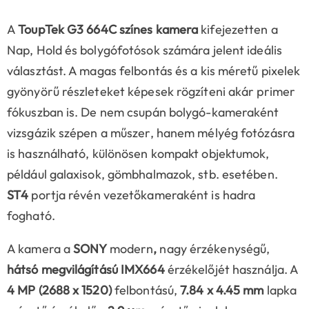
A
ToupTek G3 664C színes kamera
kifejezetten a
Nap, Hold és bolygófotósok számára jelent ideális
választást. A magas felbontás és a kis méretű pixelek
gyönyörű részleteket képesek rögzíteni akár primer
fókuszban is. De nem csupán bolygó-kameraként
vizsgázik szépen a műszer, hanem mélyég fotózásra
is használható, különösen kompakt objektumok,
például galaxisok, gömbhalmazok, stb. esetében.
ST4
portja révén vezetőkameraként is hadra
fogható.
A kamera a
SONY
modern
,
nagy érzékenységű,
hátsó megvilágítású IMX664
érzékelőjét használja. A
4 MP (2688 x 1520)
felbontású,
7.84 x 4.45 mm
lapka