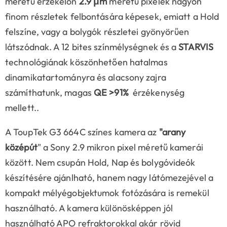
méretű érzékelőn
2.9 μm
méretű pixelek nagyon
finom részletek felbontására képesek, emiatt a Hold
felszíne, vagy a bolygók részletei gyönyörűen
látszódnak. A 12 bites színmélységnek és a
STARVIS
technológiának köszönhetően hatalmas
dinamikatartományra és alacsony zajra
számíthatunk, magas
QE
>91%
érzékenység
mellett..
A ToupTek G3 664C színes kamera az
"arany
középút
" a Sony 2.9 mikron pixel méretű kamerái
között. Nem csupán Hold, Nap és bolygóvideók
készítésére ajánlható, hanem nagy látómezejével a
kompakt mélyégobjektumok fotózására is remekül
használható. A kamera különösképpen jól
használható APO refraktorokkal akár rövid