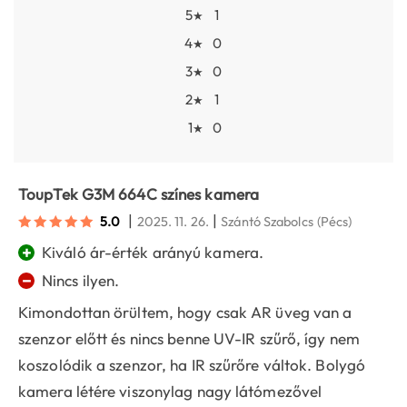
5
1
★
4
0
★
3
0
★
2
1
★
1
0
★
ToupTek G3M 664C színes kamera
|
|
5.0
2025. 11. 26.
Szántó Szabolcs
(Pécs)
+
Kiváló ár-érték arányú kamera.
−
Nincs ilyen.
Kimondottan örültem, hogy csak AR üveg van a
szenzor előtt és nincs benne UV-IR szűrő, így nem
koszolódik a szenzor, ha IR szűrőre váltok. Bolygó
kamera létére viszonylag nagy látómezővel