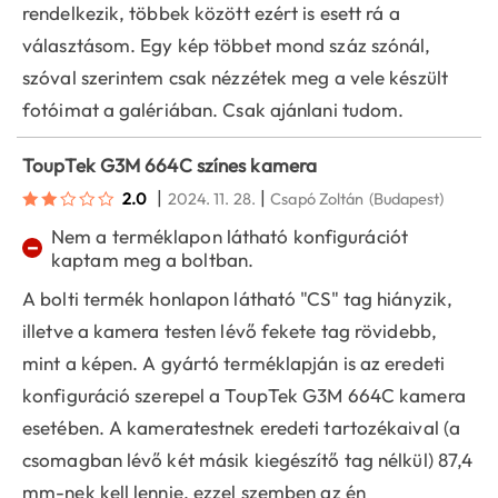
rendelkezik, többek között ezért is esett rá a
választásom. Egy kép többet mond száz szónál,
szóval szerintem csak nézzétek meg a vele készült
fotóimat a galériában. Csak ajánlani tudom.
ToupTek G3M 664C színes kamera
|
|
2.0
2024. 11. 28.
Csapó Zoltán
(Budapest)
Nem a terméklapon látható konfigurációt
−
kaptam meg a boltban.
A bolti termék honlapon látható "CS" tag hiányzik,
illetve a kamera testen lévő fekete tag rövidebb,
mint a képen. A gyártó terméklapján is az eredeti
konfiguráció szerepel a ToupTek G3M 664C kamera
esetében. A kameratestnek eredeti tartozékaival (a
csomagban lévő két másik kiegészítő tag nélkül) 87,4
mm-nek kell lennie, ezzel szemben az én