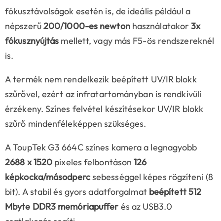
fókusztávolságok esetén is, de ideális például a
népszerű
200/1000-es newton
használatakor
3x
fókusznyújtás
mellett, vagy más F5-ös rendszereknél
is.
A termék nem rendelkezik beépített UV/IR blokk
szűrővel, ezért az infratartományban is rendkívüli
érzékeny. Színes felvétel készítésekor UV/IR blokk
szűrő mindenféleképpen szükséges.
A ToupTek G3 664C színes kamera a legnagyobb
2688 x 1520
pixeles felbontáson
126
képkocka/másodperc
sebességgel képes rögzíteni (8
bit). A stabil és gyors adatforgalmat
beépített
512
Mbyte DDR3 memóriapuffer
és az USB3.0