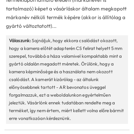
tartalmazó) képet a vásárláskor általam megkapott
márkanév nélküli termék képére (akkor is állítólag a
gyártó változtatott)...
Válaszunk:
Sajnáljuk, hogy ekkora csalódást okozott,
hogy a kamera előtét adapterén CS felirat helyett 5 mm
szerepel, továbbá a háza valamivel kompaktabb mint a
gyártó oldalán megadott méretek. Örülönk, hogy a
kamera képminősége és a használata nem okozott
csalódást. A kamerát kizárólag - az általunk
előnyösebbnek tartott - AR bevonatos üveggel
forgalmazzuk, ezt a weboldalunkon egyértelműen
jeleztük. Vásárlónk ennek tudatában rendelte meg a
terméket, így nem értem, miért kellett volna előre bármit
erre vonatkozóan kérdeznünk.