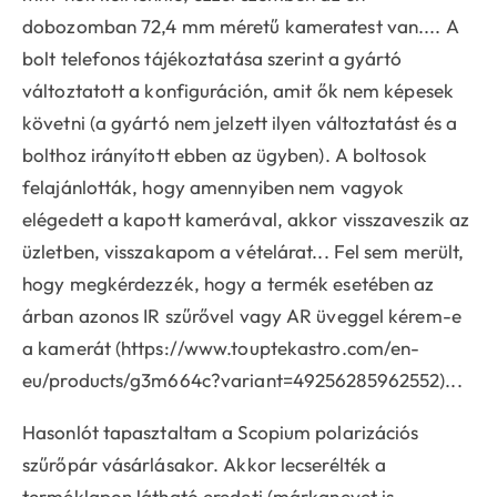
dobozomban 72,4 mm méretű kameratest van.... A
bolt telefonos tájékoztatása szerint a gyártó
változtatott a konfiguráción, amit ők nem képesek
követni (a gyártó nem jelzett ilyen változtatást és a
bolthoz irányított ebben az ügyben). A boltosok
felajánlották, hogy amennyiben nem vagyok
elégedett a kapott kamerával, akkor visszaveszik az
üzletben, visszakapom a vételárat... Fel sem merült,
hogy megkérdezzék, hogy a termék esetében az
árban azonos IR szűrővel vagy AR üveggel kérem-e
a kamerát (https://www.touptekastro.com/en-
eu/products/g3m664c?variant=49256285962552)...
Hasonlót tapasztaltam a Scopium polarizációs
szűrőpár vásárlásakor. Akkor lecserélték a
terméklapon látható eredeti (márkanevet is