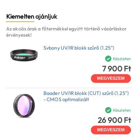
Kiemelten
ajánljuk
Az akciós árak a főtermékkel együtt történő vásárláskor
érvényesek!
Svbony UV/IR blokk szűrő (1.25")
Készleten
7 900 Ft
MEGVESZEM
Baader UV/IR blokk (CUT) szűrő (1.25")
- CMOS optimalizált
Készleten
26 900 Ft
MEGVESZEM