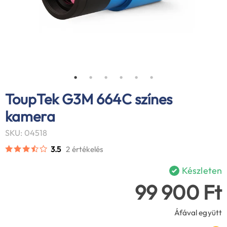
ToupTek G3M 664C színes
kamera
SKU: 04518
3.5
2 értékelés
Készleten
99 900 Ft
Áfával együtt