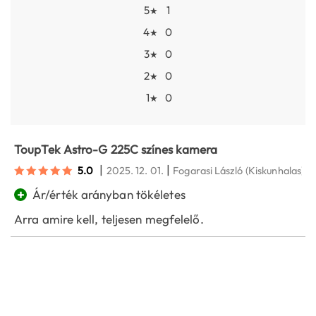
5
1
★
4
0
★
3
0
★
2
0
★
1
0
★
ToupTek Astro-G 225C színes kamera
|
|
5.0
2025. 12. 01.
Fogarasi László
(Kiskunhalas)
+
Ár/érték arányban tökéletes
Arra amire kell, teljesen megfelelő.