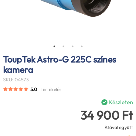
ToupTek Astro-G 225C színes
kamera
SKU: 04573
5.0
1 értékelés
Készleten
34 900 Ft
Áfával együtt