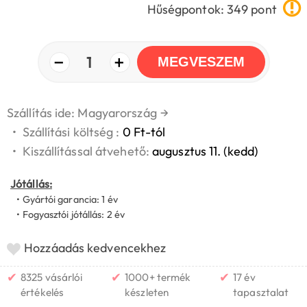
Hűségpontok: 349 pont
−
+
1
MEGVESZEM
Szállítás ide: Magyarország
→
•
Szállítási költség :
0 Ft-tól
•
Kiszállítással átvehető:
augusztus 11. (kedd)
Jótállás:
• Gyártói garancia: 1 év
• Fogyasztói jótállás: 2 év
Hozzáadás kedvencekhez
✔
✔
✔
8325 vásárlói
1000+ termék
17 év
értékelés
készleten
tapasztalat