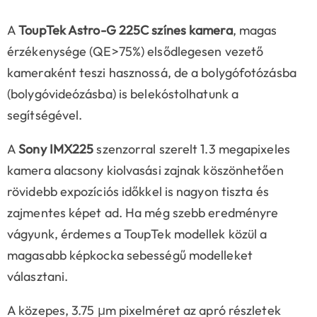
A
ToupTek Astro-G 225C színes kamera
, magas
érzékenysége (QE>75%) elsődlegesen vezető
kameraként teszi hasznossá, de a bolygófotózásba
(bolygóvideózásba) is belekóstolhatunk a
segítségével.
A
Sony IMX225
szenzorral szerelt 1.3 megapixeles
kamera alacsony kiolvasási zajnak köszönhetően
rövidebb expozíciós időkkel is nagyon tiszta és
zajmentes képet ad. Ha még szebb eredményre
vágyunk, érdemes a ToupTek modellek közül a
magasabb képkocka sebességű modelleket
választani.
A közepes, 3.75 μm pixelméret az apró részletek