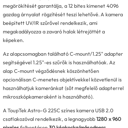
megörökítését garantálja, a 12 bites kimenet 4096
gazdag árnyalat rögzítését teszi lehetővé. A kamera
beépített UV/IR szűrővel rendelkezik, ami
megakadályozza a zavaró halok létrejöttét a
képeken.
Az alapcsomagban található C-mount/1.25" adapter
segítségével 1.25"-es szűrők is használhatóak. Az
alap C-mount végződésnek köszönhetően
opcionálisan C-menetes objektívekkel közvetlenül is
használhatjuk kameránkat (sőt megfelelő adapterrel
mikroszkópkameraként is használható).
A ToupTek Astro-G 225C színes kamera USB 2.0
csatlakozóval rendelkezik, a legnagyobb
1280 x 960
pixeles
felbontáson
30 képkocka/másodperc