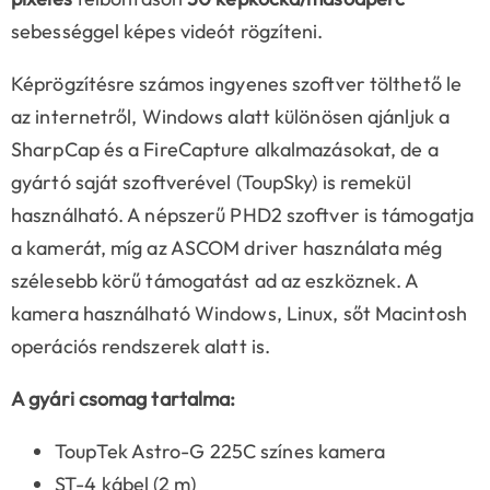
sebességgel képes videót rögzíteni.
Képrögzítésre számos ingyenes szoftver tölthető le
az internetről, Windows alatt különösen ajánljuk a
SharpCap és a FireCapture alkalmazásokat, de a
gyártó saját szoftverével (ToupSky) is remekül
használható. A népszerű PHD2 szoftver is támogatja
a kamerát, míg az ASCOM driver használata még
szélesebb körű támogatást ad az eszköznek. A
kamera használható Windows, Linux, sőt Macintosh
operációs rendszerek alatt is.
A gyári csomag tartalma:
ToupTek Astro-G 225C színes kamera
ST-4 kábel (2 m)