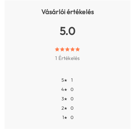
Vásárlói értékelés
5.0
1 Értékelés
5
1
★
4
0
★
3
0
★
2
0
★
1
0
★