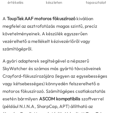
értékelés
készleten
tapasztalat
A
ToupTek AAF motoros fókuszírozó
kiválóan
megfelel az asztrofotózás magas szintű, precíz
követelményeinek. A készülék egyszerűen
vezérelhető a mellékelt kézivezérlőről vagy
számítógépről.
A gyári adapterek segítségével a népszerű
SkyWatcher és számos más gyártó távcsöveinek
Crayford-fókuszírozójára (legyen az egysebességes
vagy kétsebességes) könnyedén felszerelhető a
motoros fókuszírozó. Számítógépes csatlakoztatás
esetén bármilyen
ASCOM kompatibilis
szoftverrel
(például N.I.N.A, SharpCap, APT) állítható az