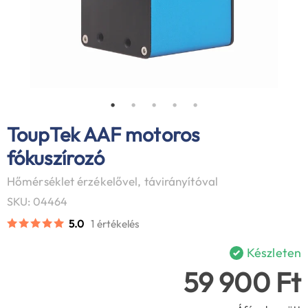
ToupTek AAF motoros
fókuszírozó
Hőmérséklet érzékelővel, távirányítóval
SKU: 04464
5.0
1 értékelés
Készleten
59 900 Ft