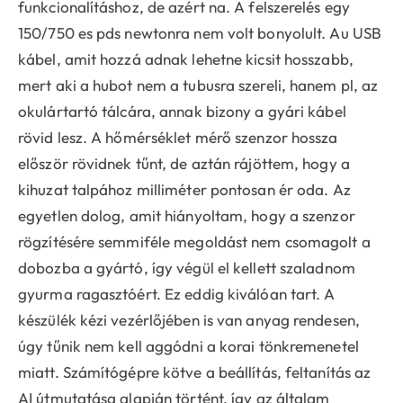
funkcionalításhoz, de azért na. A felszerelés egy
150/750 es pds newtonra nem volt bonyolult. Au USB
kábel, amit hozzá adnak lehetne kicsit hosszabb,
mert aki a hubot nem a tubusra szereli, hanem pl, az
okulártartó tálcára, annak bizony a gyári kábel
rövid lesz. A hőmérséklet mérő szenzor hossza
először rövidnek tűnt, de aztán rájöttem, hogy a
kihuzat talpához milliméter pontosan ér oda. Az
egyetlen dolog, amit hiányoltam, hogy a szenzor
rögzítésére semmiféle megoldást nem csomagolt a
dobozba a gyártó, így végül el kellett szaladnom
gyurma ragasztóért. Ez eddig kiválóan tart. A
készülék kézi vezérlőjében is van anyag rendesen,
úgy tűnik nem kell aggódni a korai tönkremenetel
miatt. Számítógépre kötve a beállítás, feltanítás az
AI útmutatása alapján történt, így az általam