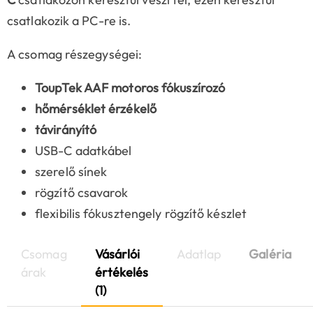
csatlakozik a PC-re is.
A csomag részegységei:
ToupTek AAF motoros fókuszírozó
hőmérséklet érzékelő
távirányító
USB-C adatkábel
szerelő sínek
rögzítő csavarok
flexibilis fókusztengely rögzítő készlet
Csomag
Vásárlói
Adatlap
Galéria
árak
értékelés
(1)