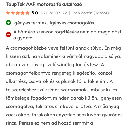
ToupTek AAF motoros fókuszírozó
|
|
5.0
2026. 07. 22.
Tóth Zoltán
(Tardos)
+
Igényes termék, igényes csomagolás.
A hőmérő szenzor rögzítésére nem ad megoldást
−
a gyártó.
A csomagot kézbe véve feltűnt annak súlya. Én még
hiszem azt, ha valaminek a vártnál nagyobb a súlya,
abban van anyag, valószínűleg tartós lesz. A
csomagot felbontva rengeteg kiegészítő, konzol
alkatrész, csavarok és kuplunok tárultak elém. A
felszereléshez szükséges szerszámok, imbusz kulcs
tömkelege fogadott, minden darab külön, igényesen
csomagolva, feliratos címkével ellátva. A műanyag
zacskókon, tasakokon egyetlen nem kívánt gyűrődés
sincs. Persze ez nem ad hozzá semmit a