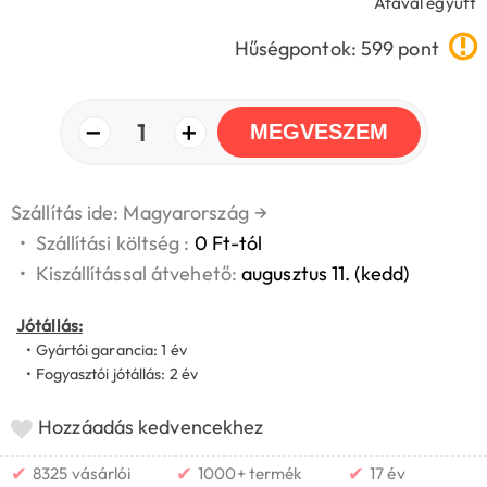
Áfával együtt
Hűségpontok: 599 pont
−
+
1
MEGVESZEM
Szállítás ide: Magyarország
→
•
Szállítási költség :
0 Ft-tól
•
Kiszállítással átvehető:
augusztus 11. (kedd)
Jótállás:
• Gyártói garancia: 1 év
• Fogyasztói jótállás: 2 év
Hozzáadás kedvencekhez
✔
✔
✔
8325 vásárlói
1000+ termék
17 év