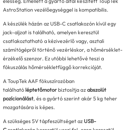
élesség. Emellett a gyártó által készített ToupTek
AstroStation vezélőegységgel is kompatibilis.
A készülék házán az USB-C csatlakozón kívül egy
jack-aljzat is található, amelyen keresztül
csatlakoztatható a kézivezérlő vagy, asztali
számítógépről történő vezérléskor, a hőmérséklet-
érzékelő szenzor. Ez utóbbi lehetővé teszi a
fókuszálás hőmérsékletfüggő korrekcióját.
A ToupTek AAF fókuszírozóban
található
léptetőmotor
biztosítja az
abszolút
pozícionálást
, és a gyártó szerint akár 5 kg teher
mozgatására is képes.
A szükséges 5V tápfeszültséget az
USB-
C
csatlakozón keresztül veszi fel, ezen keresztül