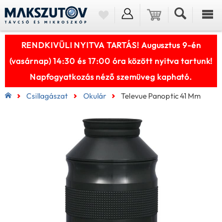
RENDKIVÜLI NYITVA TARTÁS! Augusztus 9-én
(vasárnap) 14:30 és 17:00 óra között nyitva tartunk!
Napfogyatkozás néző szemüveg kapható.
Csillagászat
Okulár
Televue Panoptic 41 Mm