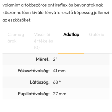
valamint a többszörös antireflexiós bevonatoknak
köszönhetően kiváló fényáteresztő képesség jellemzi
az eszközöket.
Csomag
Vásárlói
Adatlap
Galéria
árak
értékelés
(0)
Méret:
2"
Fókusztávolság:
41 mm
Látószög:
68 °
Pupillatávolság:
27 mm