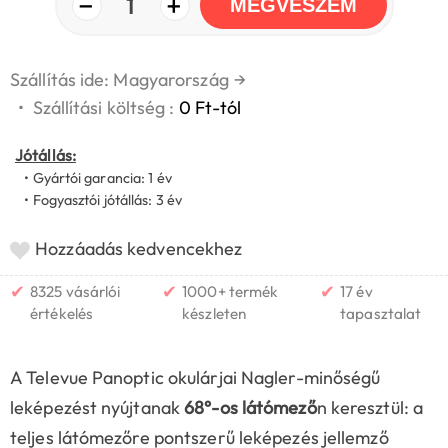
−
+
1
MEGVESZEM
Szállítás ide: Magyarország
→
•
Szállítási költség :
0 Ft-tól
Jótállás:
• Gyártói garancia: 1 év
• Fogyasztói jótállás: 3 év
Hozzáadás kedvencekhez
✔
✔
✔
8325 vásárlói
1000+ termék
17 év
értékelés
készleten
tapasztalat
A Televue Panoptic okulárjai Nagler-minőségű
leképezést nyújtanak
68°-os látómező
n keresztül: a
teljes látómezőre pontszerű leképezés jellemző