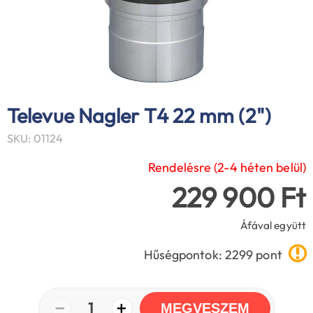
Televue Nagler T4 22 mm (2")
SKU: 01124
Rendelésre (2-4 héten belül)
229 900 Ft
Áfával együtt
Hűségpontok: 2299 pont
−
+
1
MEGVESZEM