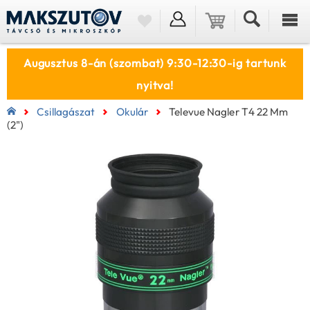
Augusztus 8-án (szombat) 9:30-12:30-ig tartunk
nyitva!
Csillagászat
Okulár
Televue Nagler T4 22 Mm
(2")