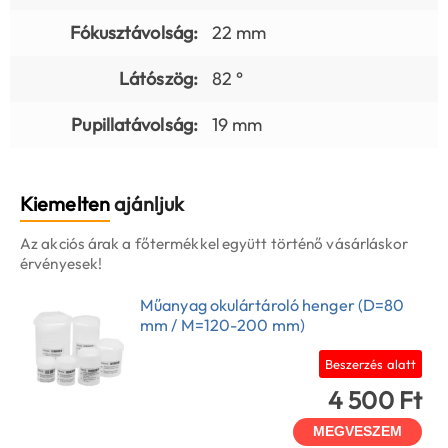
Fókusztávolság:
22 mm
Látószög:
82 °
Pupillatávolság:
19 mm
Kiemelten
ajánljuk
Az akciós árak a főtermékkel együtt történő vásárláskor
érvényesek!
Műanyag okulártároló henger (D=80
mm / M=120-200 mm)
Beszerzés alatt
4 500 Ft
MEGVESZEM