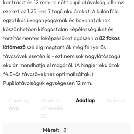
kontraszt és 12 mm-re nőtt pupillatávolság jellemzi
ezeket az 1.25"-es 7 tagú okulárokat. A különféle
egzotikus üveganyagoknak és bevonatoknak
köszönhetően kifogástalan képélességüket és
torzításmentes leképzésüket egészen a
82 fokos
látómező
széléig megtartják még fényerős
távcsövek esetén is - ezt nem sok nagylátószögű
okulár mondhatja el magáról. (A Nagler okulárok
f4.5-ös távcsövekhez optimalizáltak.)
Pupillatávolságuk egységesen 12 mm.
Csomag
Vásárlói
Adatlap
Galéria
árak
értékelés
(0)
Méret:
2"