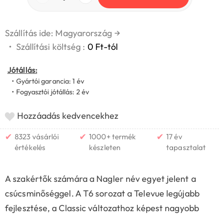
Szállítás ide: Magyarország
→
•
Szállítási költség :
0 Ft-tól
Jótállás:
• Gyártói garancia: 1 év
• Fogyasztói jótállás: 2 év
Hozzáadás kedvencekhez
✔
✔
✔
8323 vásárlói
1000+ termék
17 év
értékelés
készleten
tapasztalat
A szakértők számára a Nagler név egyet jelent a
csúcsminőséggel. A T6 sorozat a Televue legújabb
fejlesztése, a Classic változathoz képest nagyobb