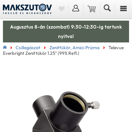
Augusztus 8-án (szombat) 9:30-12:30-ig tartunk
nyitva!
Csillagászat
Zenittükör, Amici-Prizma
Televue
Everbright Zenittükör 1.25" (99% Refl.)