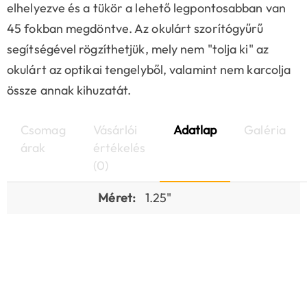
elhelyezve és a tükör a lehető legpontosabban van
45 fokban megdöntve. Az okulárt szorítógyűrű
segítségével rögzíthetjük, mely nem "tolja ki" az
okulárt az optikai tengelyből, valamint nem karcolja
össze annak kihuzatát.
Csomag
Vásárlói
Adatlap
Galéria
árak
értékelés
(0)
Méret:
1.25"