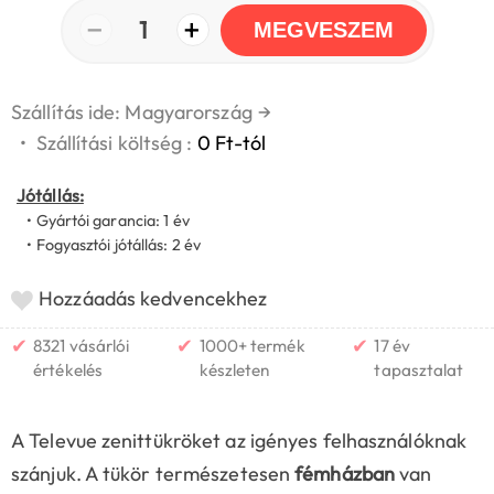
−
+
1
MEGVESZEM
Szállítás ide: Magyarország
→
•
Szállítási költség :
0 Ft-tól
Jótállás:
• Gyártói garancia: 1 év
• Fogyasztói jótállás: 2 év
Hozzáadás kedvencekhez
✔
✔
✔
8321 vásárlói
1000+ termék
17 év
értékelés
készleten
tapasztalat
A Televue zenittükröket az igényes felhasználóknak
szánjuk. A tükör természetesen
fémházban
van