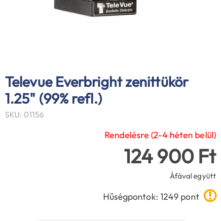
Televue Everbright zenittükör
1.25" (99% refl.)
SKU: 01156
Rendelésre (2-4 héten belül)
124 900 Ft
Áfával együtt
Hűségpontok: 1249 pont