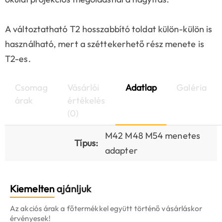
A változtatható T2 hosszabbító toldat külön-külön is
használható, mert a széttekerhető rész menete is
T2-es.
Csomag
Vásárlói
Adatlap
Galéria
árak
értékelés
(0)
M42 M48 M54 menetes
Típus:
adapter
Kiemelten
ajánljuk
Az akciós árak a főtermékkel együtt történő vásárláskor
érvényesek!