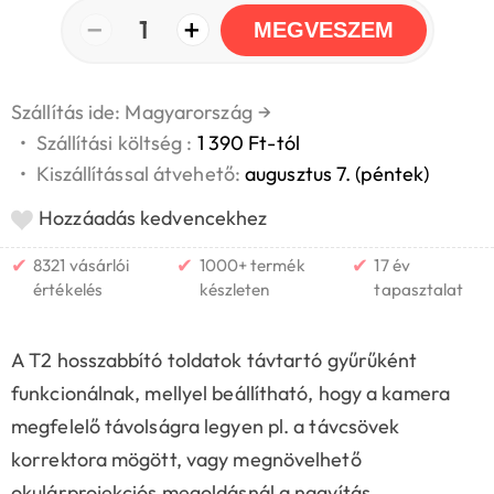
−
+
1
MEGVESZEM
Szállítás ide: Magyarország
→
•
Szállítási költség :
1 390 Ft-tól
•
Kiszállítással átvehető:
augusztus 7. (péntek)
Hozzáadás kedvencekhez
✔
✔
✔
8321 vásárlói
1000+ termék
17 év
értékelés
készleten
tapasztalat
A T2 hosszabbító toldatok távtartó gyűrűként
funkcionálnak, mellyel beállítható, hogy a kamera
megfelelő távolságra legyen pl. a távcsövek
korrektora mögött, vagy megnövelhető
okulárprojekciós megoldásnál a nagyítás.