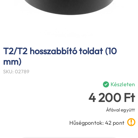
T2/T2 hosszabbító toldat (10
mm)
SKU: 02789
Készleten
4 200 Ft
Áfával együtt
Hűségpontok: 42 pont