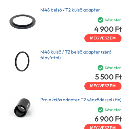
M48 belső / T2 külső adapter
Készleten
4 900 Ft
MEGVESZEM
M48 külső / T2 belső adapter (zéró
fényúttal)
Készleten
5 500 Ft
MEGVESZEM
Projekciós adapter T2 végződéssel (fix)
Készleten
6 900 Ft
MEGVESZEM