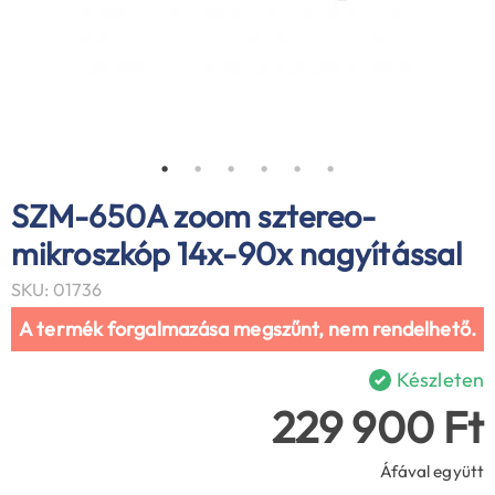
SZM-650A zoom sztereo-
mikroszkóp 14x-90x nagyítással
SKU: 01736
A termék forgalmazása megszűnt, nem rendelhető.
Készleten
229 900 Ft
Áfával együtt