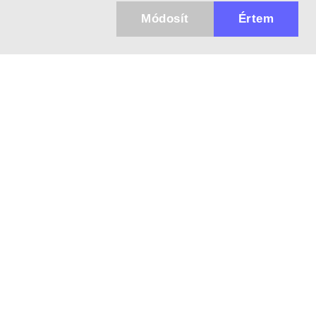
Módosít
Értem
Küldhetünk értesítőt az újdonságainkról és
az akciós ajánlatainkról?
Ajándék 3000 Ft értékű kupon kódot is kapsz.
IGEN, KÉREM!