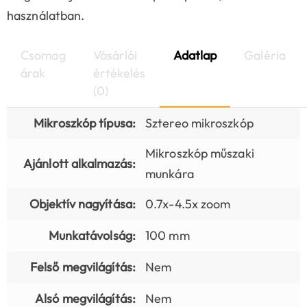
használatban.
Csomag
Vásárlói
Adatlap
Galéria
árak
értékelés
(0)
Mikroszkóp típusa:
Sztereo mikroszkóp
Mikroszkóp műszaki
Ajánlott alkalmazás:
munkára
Objektív nagyítása:
0.7x-4.5x zoom
Munkatávolság:
100 mm
Felső megvilágítás:
Nem
Alsó megvilágítás:
Nem