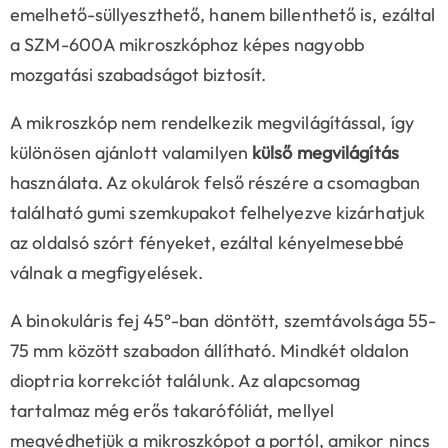
emelhető-süllyeszthető, hanem billenthető is, ezáltal
a SZM-600A mikroszkóphoz képes nagyobb
mozgatási szabadságot biztosít.
A mikroszkóp nem rendelkezik megvilágítással, így
különösen ajánlott valamilyen
külső megvilágítás
használata. Az okulárok felső részére a csomagban
található gumi szemkupakot felhelyezve kizárhatjuk
az oldalsó szórt fényeket, ezáltal kényelmesebbé
válnak a megfigyelések.
A binokuláris fej 45°-ban döntött, szemtávolsága 55-
75 mm között szabadon állítható. Mindkét oldalon
dioptria korrekciót találunk. Az alapcsomag
tartalmaz még erős takarófóliát, mellyel
megvédhetjük a mikroszkópot a portól, amikor nincs