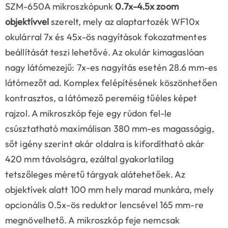
SZM-650A mikroszkópunk
0.7x-4.5x zoom
objektívvel
szerelt, mely az alaptartozék WF10x
okulárral 7x és 45x-ös nagyítások fokozatmentes
beállítását teszi lehetővé. Az okulár kimagaslóan
nagy látómezejű: 7x-es nagyítás esetén 28.6 mm-es
látómezőt ad. Komplex felépítésének köszönhetően
kontrasztos, a látómező pereméig tűéles képet
rajzol. A mikroszkóp feje egy rúdon fel-le
csúsztatható maximálisan 380 mm-es magasságig,
sőt igény szerint akár oldalra is kifordítható akár
420 mm távolságra, ezáltal gyakorlatilag
tetszőleges méretű tárgyak alátehetőek. Az
objektívek alatt 100 mm hely marad munkára, mely
opcionális 0.5x-ös reduktor lencsével 165 mm-re
megnövelhető. A mikroszkóp feje nemcsak