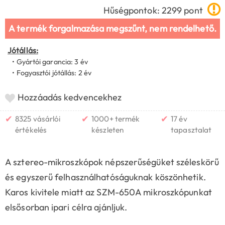
Hűségpontok: 2299 pont
A termék forgalmazása megszűnt, nem rendelhető.
Jótállás:
• Gyártói garancia: 3 év
• Fogyasztói jótállás: 2 év
Hozzáadás kedvencekhez
✔
✔
✔
8325 vásárlói
1000+ termék
17 év
értékelés
készleten
tapasztalat
A sztereo-mikroszkópok népszerűségüket széleskörű
és egyszerű felhasználhatóságuknak köszönhetik.
Karos kivitele miatt az SZM-650A mikroszkópunkat
elsősorban ipari célra ajánljuk.