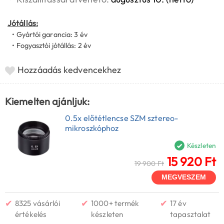
Jótállás:
• Gyártói garancia: 3 év
• Fogyasztói jótállás: 2 év
Hozzáadás kedvencekhez
Kiemelten ajánljuk:
0.5x előtétlencse SZM sztereo-
mikroszkóphoz
Készleten
15 920 Ft
19 900 Ft
MEGVESZEM
✔
✔
✔
8325 vásárlói
1000+ termék
17 év
értékelés
készleten
tapasztalat