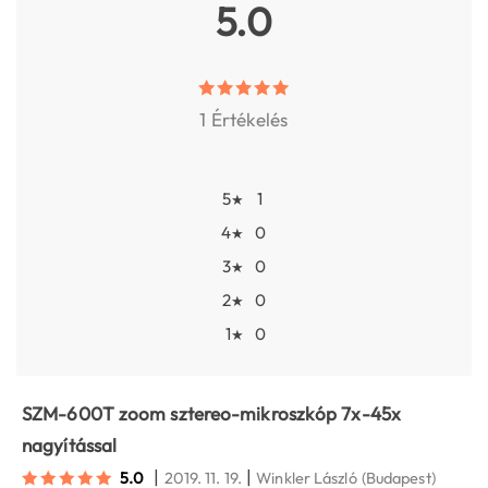
5.0
1 Értékelés
5
1
★
4
0
★
3
0
★
2
0
★
1
0
★
SZM-600T zoom sztereo-mikroszkóp 7x-45x
nagyítással
|
|
5.0
2019. 11. 19.
Winkler László
(Budapest)