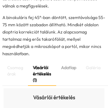
válnak a megfigyelések.
A binokuláris fej 45°-ban döntött, szemtávolsága 55-
75 mm között szabadon állítható. Mindkét oldalon
dioptria korrekciót találunk. Az alapcsomag
tartalmaz még erős takarófóliát, mellyel
megvédhetjük a mikroszkópot a portól, mikor nincs
használatban.
Csomag
Vásárlói
Adatlap
Galéria
árak
értékelés
(1)
Vásárlói értékelés