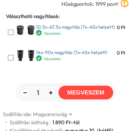
Hűségpontok: 1999 pont
Választható nagyítások:
10.5x-67.5x nagyítás (7x-45x helyett)
0 Ft
Készleten
14x-90x nagyítás (7x-45x helyett)
0 Ft
Készleten
−
+
1
MEGVESZEM
Szállítás ide: Magyarország
→
•
Szállítási költség :
1 890 Ft-tól
•
Kiszállítással átvehető:
augusztus 10. (hétfő)