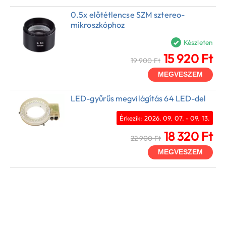
0.5x előtétlencse SZM sztereo-
mikroszkóphoz
Készleten
15 920 Ft
19 900 Ft
MEGVESZEM
LED-gyűrűs megvilágítás 64 LED-del
Érkezik: 2026. 09. 07. - 09. 13.
18 320 Ft
22 900 Ft
MEGVESZEM