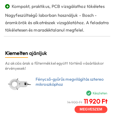
+
Kompakt, praktikus, PCB vizsgálathoz tökéletes
Nagyfeszültségű laborban használjuk - Bosch -
áramkörök és alkatrészek vizsgálatához. A feladatra
tökéletesen és maradéktalanul megfelel.
Kiemelten
ajánljuk
Az akciós árak a főtermékkel együtt történő vásárláskor
érvényesek!
Fénycső-gyűrűs megvilágítás sztereo
mikroszkóphoz
Készleten
11 920 Ft
14 900 Ft
MEGVESZEM