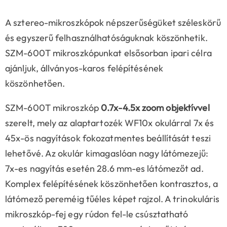
A sztereo-mikroszkópok népszerűségüket széleskörű
és egyszerű felhasználhatóságuknak köszönhetik.
SZM-600T mikroszkópunkat elsősorban ipari célra
ajánljuk, állványos-karos felépítésének
köszönhetően.
SZM-600T mikroszkóp
0.7x-4.5x zoom objektívvel
szerelt, mely az alaptartozék WF10x okulárral 7x és
45x-ös nagyítások fokozatmentes beállítását teszi
lehetővé. Az okulár kimagaslóan nagy látómezejű:
7x-es nagyítás esetén 28.6 mm-es látómezőt ad.
Komplex felépítésének köszönhetően kontrasztos, a
látómező pereméig tűéles képet rajzol. A trinokuláris
mikroszkóp-fej egy rúdon fel-le csúsztatható