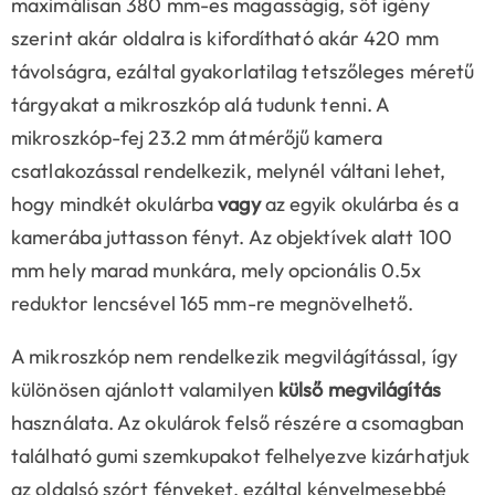
maximálisan 380 mm-es magasságig, sőt igény
szerint akár oldalra is kifordítható akár 420 mm
távolságra, ezáltal gyakorlatilag tetszőleges méretű
tárgyakat a mikroszkóp alá tudunk tenni. A
mikroszkóp-fej 23.2 mm átmérőjű kamera
csatlakozással rendelkezik, melynél váltani lehet,
hogy mindkét okulárba
vagy
az egyik okulárba és a
kamerába juttasson fényt. Az objektívek alatt 100
mm hely marad munkára, mely opcionális 0.5x
reduktor lencsével 165 mm-re megnövelhető.
A mikroszkóp nem rendelkezik megvilágítással, így
különösen ajánlott valamilyen
külső megvilágítás
használata. Az okulárok felső részére a csomagban
található gumi szemkupakot felhelyezve kizárhatjuk
az oldalsó szórt fényeket, ezáltal kényelmesebbé