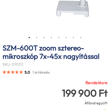
SZM-600T zoom sztereo-
mikroszkóp 7x-45x nagyítással
SKU: 01070
5.0
1 értékelés
Rendelésre
199 900 Ft
Áfával együtt