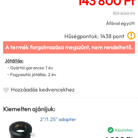
143 800 Ft
159 800 Ft
Áfával együtt
Hűségpontok: 1438 pont
A termék forgalmazása megszűnt, nem rendelhető.
Jótállás:
• Gyártói garancia: 1 év
• Fogyasztói jótállás: 2 év
Hozzáadás kedvencekhez
Kiemelten ajánljuk:
2"/1.25" adapter
Készleten