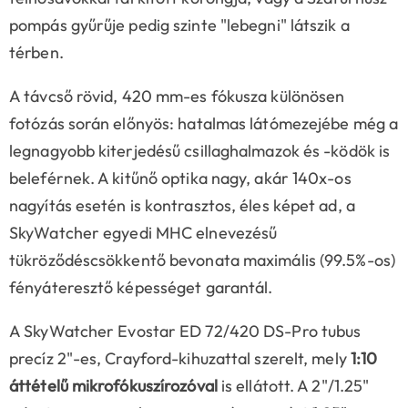
pompás gyűrűje pedig szinte "lebegni" látszik a
térben.
A távcső rövid, 420 mm-es fókusza különösen
fotózás során előnyös: hatalmas látómezejébe még a
legnagyobb kiterjedésű csillaghalmazok és -ködök is
beleférnek. A kitűnő optika nagy, akár 140x-os
nagyítás esetén is kontrasztos, éles képet ad, a
SkyWatcher egyedi MHC elnevezésű
tükröződéscsökkentő bevonata maximális (99.5%-os)
fényáteresztő képességet garantál.
A SkyWatcher Evostar ED 72/420 DS-Pro tubus
precíz 2"-es, Crayford-kihuzattal szerelt, mely
1:10
áttételű mikrofókuszírozóval
is ellátott. A 2"/1.25"