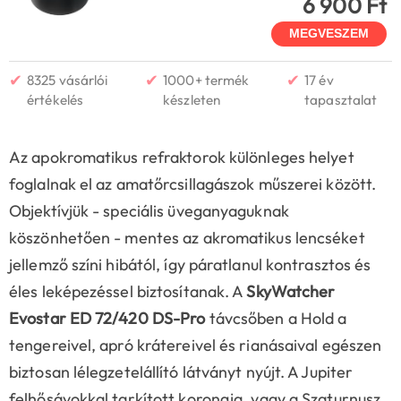
6 900 Ft
MEGVESZEM
✔
✔
✔
8325 vásárlói
1000+ termék
17 év
értékelés
készleten
tapasztalat
Az apokromatikus refraktorok különleges helyet
foglalnak el az amatőrcsillagászok műszerei között.
Objektívjük - speciális üveganyaguknak
köszönhetően - mentes az akromatikus lencséket
jellemző színi hibától, így páratlanul kontrasztos és
éles leképezéssel biztosítanak. A
SkyWatcher
Evostar ED 72/420 DS-Pro
távcsőben a Hold a
tengereivel, apró krátereivel és rianásaival egészen
biztosan lélegzetelállító látványt nyújt. A Jupiter
felhősávokkal tarkított korongja, vagy a Szaturnusz