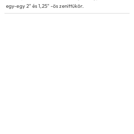
egy-egy 2" és 1,25" -ös zenittükör.