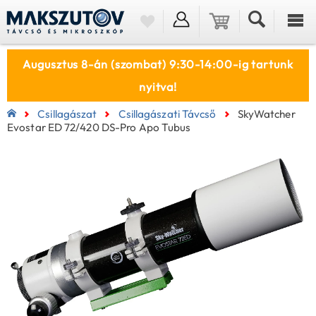
Augusztus 8-án (szombat) 9:30-14:00-ig tartunk
nyitva!
Csillagászat
Csillagászati Távcső
SkyWatcher
Evostar ED 72/420 DS-Pro Apo Tubus