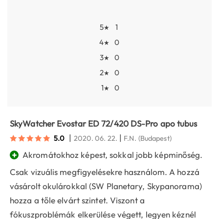
5
1
★
4
0
★
3
0
★
2
0
★
1
0
★
SkyWatcher Evostar ED 72/420 DS-Pro apo tubus
|
|
5.0
2020. 06. 22.
F.N.
(Budapest)
+
Akromátokhoz képest, sokkal jobb képminőség.
Csak vizuális megfigyelésekre használom. A hozzá
vásárolt okulárokkal (SW Planetary, Skypanorama)
hozza a tőle elvárt szintet. Viszont a
fókuszproblémák elkerülése végett, legyen kéznél