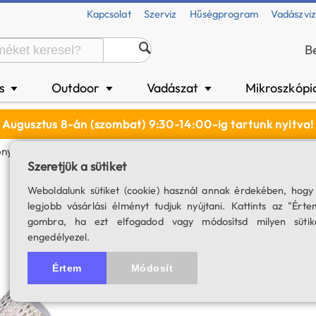
Kapcsolat
Szerviz
Hűségprogram
Vadászvi
B
és
Outdoor
Vadászat
Mikroszkópi
▼
▼
▼
Augusztus 8-án (szombat) 9:30-14:00-ig tartunk nyitva!
ny SV224 Univerzális Keresőtávcső Papucs
Szeretjük a sütiket
Svbony SV224 uni
Weboldalunk sütiket (cookie) használ annak érdekében, hogy
legjobb vásárlási élményt tudjuk nyújtani. Kattints az "Érte
SKU: 04948
gombra, ha ezt elfogadod vagy módosítsd milyen sütik
engedélyezel.
Értem
Módosít