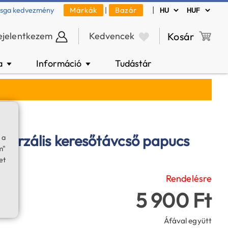
|
zsga kedvezmény
Márkák
|
Bazár
ejelentkezem
Kedvencek
Kosár
a
Információ
Tudástár
▼
▼
verzális keresőtávcső papucs
 a
m"
et
Rendelésre
5 900 Ft
Áfával együtt