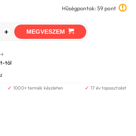
Hűségpontok: 59 pont
+
MEGVESZEM
→
t-tól
z
✔
✔
1000+ termék készleten
17 év tapasztalat