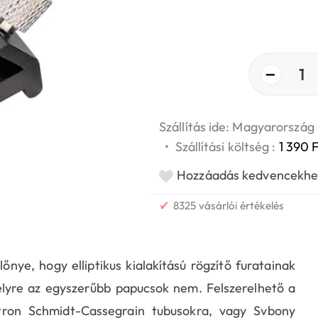
−
1
Szállítás ide: Magyarország
•
Szállítási költség :
1 390 F
Hozzáadás kedvencekhe
✔
8325 vásárlói értékelés
nye, hogy elliptikus kialakítású rögzítő furatainak
lyre az egyszerűbb papucsok nem. Felszerelhető a
tron Schmidt-Cassegrain tubusokra, vagy Svbony