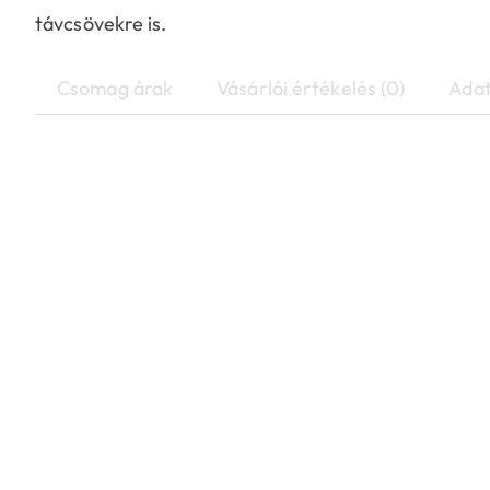
távcsövekre is.
Csomag árak
Vásárlói értékelés (0)
Adat