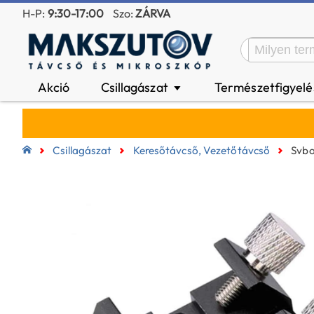
H-P:
9:30-17:00
Szo:
ZÁRVA
Akció
Csillagászat
Természetfigyel
▼
Csillagászat
Keresőtávcső, Vezetőtávcső
Svbo