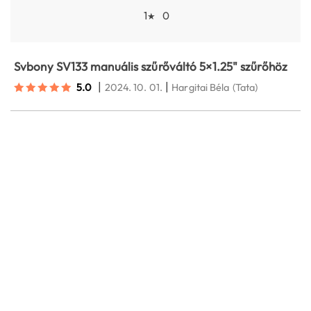
1
0
★
Svbony SV133 manuális szűrőváltó 5×1.25" szűrőhöz
|
|
5.0
2024. 10. 01.
Hargitai Béla
(Tata)