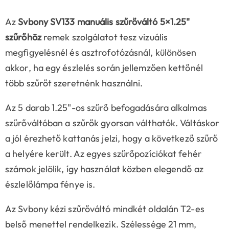
Az
Svbony SV133 manuális szűrőváltó 5×1.25"
szűrőhöz
remek szolgálatot tesz vizuális
megfigyelésnél és asztrofotózásnál, különösen
akkor, ha egy észlelés során jellemzően kettőnél
több szűrőt szeretnénk használni.
Az 5 darab 1.25"-os szűrő befogadására alkalmas
szűrőváltóban a szűrők gyorsan válthatók. Váltáskor
a jól érezhető kattanás jelzi, hogy a következő szűrő
a helyére került. Az egyes szűrőpozíciókat fehér
számok jelölik, így használat közben elegendő az
észlelőlámpa fénye is.
Az Svbony kézi szűrőváltó mindkét oldalán T2-es
belső menettel rendelkezik. Szélessége 21 mm,