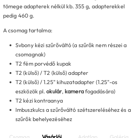
tömege adapterek nélkül kb. 355 g, adapterekkel
pedig 460 g.
A csomag tartalma:
Svbony kézi szűrőváltó (a szűrők nem részei a
csomagnak)
T2 fém porvédő kupak
T2 (külső) / T2 (külső) adapter
T2 (külső) / 1.25" kihuzatadapter (1.25"-os
eszközök pl.
okulár
,
kamera
fogadására)
T2 kézi kontraanya
Imbuszkulcs a szűrőváltó szétszereléséhez és a
szűrők behelyezéséhez
Csomag
Vásárlói
Adatlap
Galéria