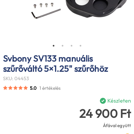
Svbony SV133 manuális
szűrőváltó 5×1.25" szűrőhöz
SKU: 04453
5.0
1 értékelés
Készleten
24 900 Ft
Áfával együtt