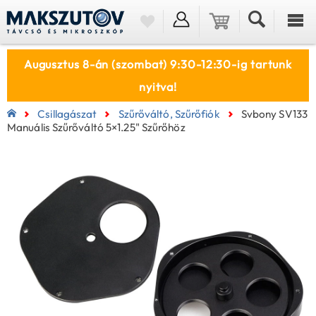
Augusztus 8-án (szombat) 9:30-12:30-ig tartunk
nyitva!
Csillagászat
Szűrőváltó, Szűrőfiók
Svbony SV133
Manuális Szűrőváltó 5×1.25" Szűrőhöz