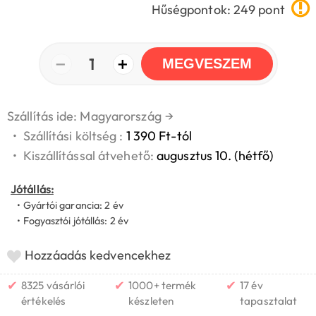
Hűségpontok: 249 pont
−
+
1
MEGVESZEM
Szállítás ide: Magyarország
→
•
Szállítási költség :
1 390 Ft-tól
•
Kiszállítással átvehető:
augusztus 10. (hétfő)
Jótállás:
• Gyártói garancia: 2 év
• Fogyasztói jótállás: 2 év
Hozzáadás kedvencekhez
✔
✔
✔
8325 vásárlói
1000+ termék
17 év
értékelés
készleten
tapasztalat