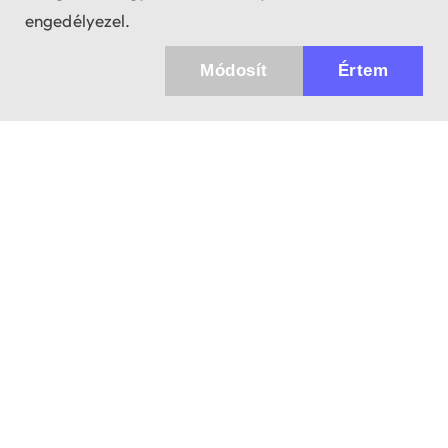
engedélyezel.
Módosít
Értem
Küldhetünk értesítőt az újdonságainkról és
az akciós ajánlatainkról?
Ajándék 3000 Ft értékű kupon kódot is kapsz.