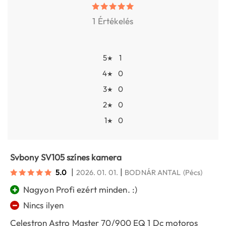
1 Értékelés
5
1
★
4
0
★
3
0
★
2
0
★
1
0
★
Svbony SV105 színes kamera
|
|
5.0
2026. 01. 01.
BODNÁR ANTAL
(Pécs)
+
Nagyon Profi ezért minden. :)
−
Nincs ilyen
Celestron Astro Master 70/900 EQ 1 Dc motoros