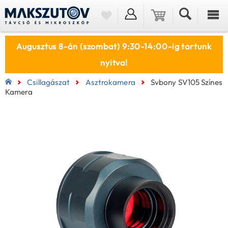
Augusztus 8-án (szombat) 9:30-14:00-ig tartunk
nyitva!
Csillagászat
Asztrokamera
Svbony SV105 Színes
Kamera