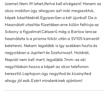
üzemel.Nem itt lehet,illetve kell elvégezni! Hanem az
okos mobilon úgy ahogyan azt már megszoktuk,
képek készítésénél.Egyszerűen a két újunkal! De a
Használati utasítás füzetében erre külön felhívja az
Svbony a figyelmet.Célszerű még a Barlow lencse
használata is a prizma tükör után a SV105 kamerát
beletenni. Nekem legalább is így szebben hozta és
nagyobban a Jupitert és Szaturnuszt. Holdnál,
Napnál nem kell mert, legalább 7mm-es oki
nagyításban hozza a képet az okos telefonon
keresztül.Laptopon úgy nagyítod és kicsinyíted
ahogy jól esik.Ezért mindenkinek ajánlom!