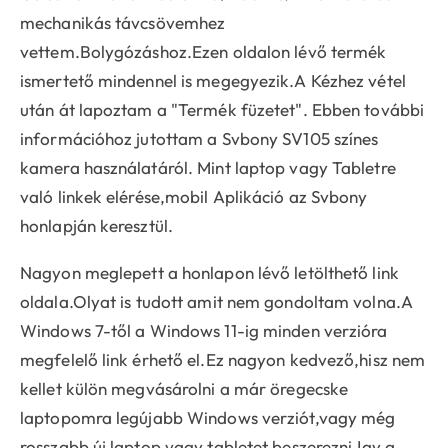
mechanikás távcsövemhez
vettem.Bolygózáshoz.Ezen oldalon lévő termék
ismertető mindennel is megegyezik.A Kézhez vétel
után át lapoztam a "Termék füzetet". Ebben további
információhoz jutottam a Svbony SV105 színes
kamera használatáról. Mint laptop vagy Tabletre
való linkek elérése,mobil Aplikáció az Svbony
honlapján keresztül.
Nagyon meglepett a honlapon lévő letölthető link
oldala.Olyat is tudott amit nem gondoltam volna.A
Windows 7-től a Windows 11-ig minden verzióra
megfelelő link érhető el.Ez nagyon kedvező,hisz nem
kellet külön megvásárolni a már öregecske
laptopomra legújabb Windows verziót,vagy még
rosszabb új laptop vagy tabletet beszerezni.Igy a