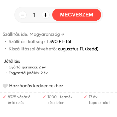
−
+
1
MEGVESZEM
Szállítás ide: Magyarország
→
•
Szállítási költség :
1 390 Ft-tól
•
Kiszállítással átvehető:
augusztus 11. (kedd)
Jótállás:
• Gyártói garancia: 2 év
• Fogyasztói jótállás: 2 év
Hozzáadás kedvencekhez
✔
✔
✔
8325 vásárlói
1000+ termék
17 év
értékelés
készleten
tapasztalat