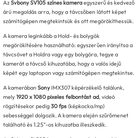
Az
Svbony SV105 színes kamera
egyszerű és kedvező
árú megoldás arra, hogy a távcsőben látott képet
számítógépen megtekintsük és ott megörökíthessük.
A kamera leginkább a Hold- és bolygók
megörökítésére használható: egyszerűen irányítsa a
távcsövet a Holdra vagy egy bolygóra, tegye a
kamerát a távcső kihuzatába, hogy a valós idejű
képét egy laptopon vagy számítógépen megtekintse.
A kamerában
Sony
IMX307 képérzékelő találunk,
mely
1920 x 1080 pixeles felbontást ad
, videó
rögzítésekor pedig
30 fps
(képkocka/mp)
sebességgel dolgozik. A kamera elején szűrőmenet
található és 1.25"-os kihuzatba illeszkedik.