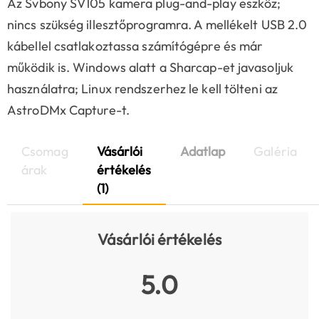
Az Svbony SV105 kamera plug-and-play eszköz;
nincs szükség illesztőprogramra. A mellékelt USB 2.0
kábellel csatlakoztassa számítógépre és már
működik is. Windows alatt a Sharcap-et javasoljuk
használatra; Linux rendszerhez le kell tölteni az
AstroDMx Capture-t.
Csomag
Vásárlói
Adatlap
Galéria
árak
értékelés
(1)
Vásárlói értékelés
5.0