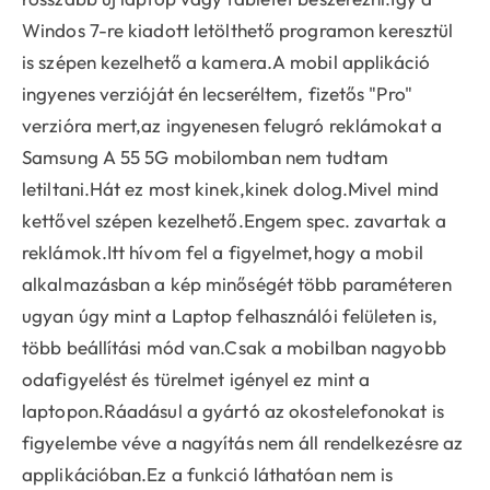
Windos 7-re kiadott letölthető programon keresztül
is szépen kezelhető a kamera.A mobil applikáció
ingyenes verzióját én lecseréltem, fizetős "Pro"
verzióra mert,az ingyenesen felugró reklámokat a
Samsung A 55 5G mobilomban nem tudtam
letiltani.Hát ez most kinek,kinek dolog.Mivel mind
kettővel szépen kezelhető.Engem spec. zavartak a
reklámok.Itt hívom fel a figyelmet,hogy a mobil
alkalmazásban a kép minőségét több paraméteren
ugyan úgy mint a Laptop felhasználói felületen is,
több beállítási mód van.Csak a mobilban nagyobb
odafigyelést és türelmet igényel ez mint a
laptopon.Ráadásul a gyártó az okostelefonokat is
figyelembe véve a nagyítás nem áll rendelkezésre az
applikációban.Ez a funkció láthatóan nem is