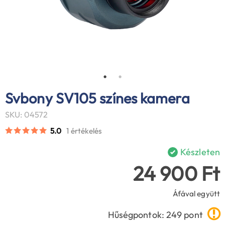
Svbony SV105 színes kamera
SKU: 04572
5.0
1 értékelés
Készleten
24 900 Ft
Áfával együtt
Hűségpontok: 249 pont