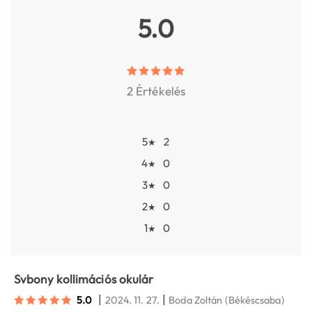
5.0
2 Értékelés
5
2
★
4
0
★
3
0
★
2
0
★
1
0
★
Svbony kollimációs okulár
|
|
5.0
2024. 11. 27.
Boda Zoltán
(Békéscsaba)