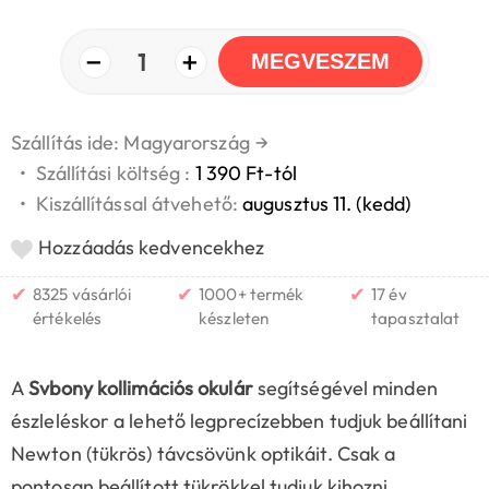
−
+
1
MEGVESZEM
Szállítás ide: Magyarország
→
•
Szállítási költség :
1 390 Ft-tól
•
Kiszállítással átvehető:
augusztus 11. (kedd)
Hozzáadás kedvencekhez
✔
✔
✔
8325 vásárlói
1000+ termék
17 év
értékelés
készleten
tapasztalat
A
Svbony kollimációs okulár
segítségével minden
észleléskor a lehető legprecízebben tudjuk beállítani
Newton (tükrös) távcsövünk optikáit. Csak a
pontosan beállított tükrökkel tudjuk kihozni