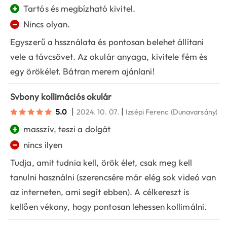
+
Tartós és megbízható kivitel.
−
Nincs olyan.
Egyszerű a hssználata és pontosan belehet állítani
vele a távcsövet. Az okulár anyaga, kivitele fém és
egy örökélet. Bátran merem ajánlani!
Svbony kollimációs okulár
|
|
5.0
2024. 10. 07.
Izsépi Ferenc
(Dunavarsány)
+
masszív, teszi a dolgát
−
nincs ilyen
Tudja, amit tudnia kell, örök élet, csak meg kell
tanulni használni (szerencsére már elég sok videó van
az interneten, ami segít ebben). A célkereszt is
kellően vékony, hogy pontosan lehessen kollimálni.