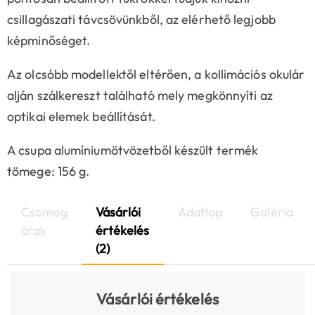
csillagászati távcsövünkből, az elérhető legjobb
képminőséget.
Az olcsóbb modellektől eltérően, a kollimációs okulár
alján szálkereszt található mely megkönnyíti az
optikai elemek beállítását.
A csupa alumíniumötvözetből készült termék
tömege: 156 g.
Csomag
Vásárlói
Adatlap
Galéria
árak
értékelés
(2)
Vásárlói értékelés