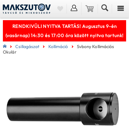
RENDKIVÜLI NYITVA TARTÁS! Augusztus 9-én
(vasárnap) 14:30 és 17:00 óra között nyitva tartunk!
Csillagászat
Kollimáció
Svbony Kollimációs
Okulár