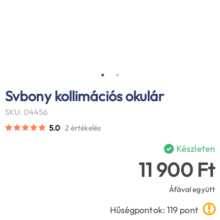
Svbony kollimációs okulár
SKU: 04456
5.0
2 értékelés
Készleten
11 900 Ft
Áfával együtt
Hűségpontok: 119 pont