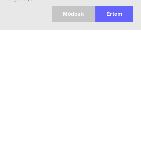
Módosít
Értem
Küldhetünk értesítőt az újdonságainkról és
az akciós ajánlatainkról?
Ajándék 3000 Ft értékű kupon kódot is kapsz.
IGEN, KÉREM!