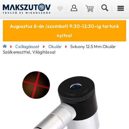
Augusztus 8-án (szombat) 9:30-12:30-ig tartunk
nyitva!
Csillagászat
Okulár
Svbony 12.5 Mm Okulár
Szálkereszttel, Világítással