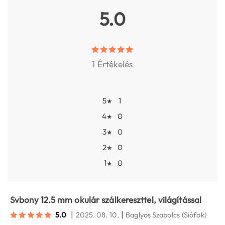
5.0
1 Értékelés
5
1
★
4
0
★
3
0
★
2
0
★
1
0
★
Svbony 12.5 mm okulár szálkereszttel, világítással
|
|
5.0
2025. 08. 10.
Baglyos Szabolcs
(Siófok)