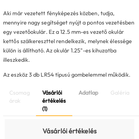
Aki már vezetett fényképezés közben, tudja,
mennyire nagy segítséget nyújt a pontos vezetésben
egy vezetőokulár. Ez a 12.5 mm-es vezető okulár
kettős szálkereszttel rendelkezik, melynek élessége
külön is állítható. Az okulár 1.25"-es kihuzatba
illeszkedik.
Az eszköz 3 db LR54 típusú gombelemmel működik.
Csomag
Vásárlói
Adatlap
Galéria
árak
értékelés
(1)
Vásárlói értékelés