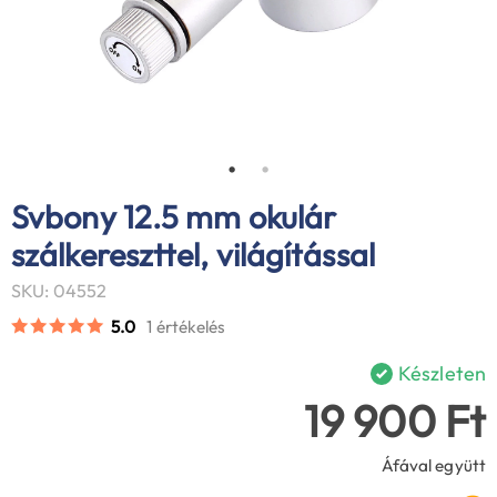
Svbony 12.5 mm okulár
szálkereszttel, világítással
SKU: 04552
5.0
1 értékelés
Készleten
19 900 Ft
Áfával együtt