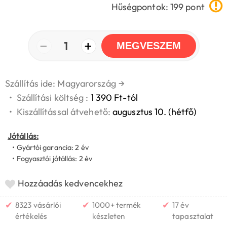
Hűségpontok: 199 pont
−
+
1
MEGVESZEM
Szállítás ide: Magyarország
→
•
Szállítási költség :
1 390 Ft-tól
•
Kiszállítással átvehető:
augusztus 10. (hétfő)
Jótállás:
• Gyártói garancia: 2 év
• Fogyasztói jótállás: 2 év
Hozzáadás kedvencekhez
✔
✔
✔
8323 vásárlói
1000+ termék
17 év
értékelés
készleten
tapasztalat