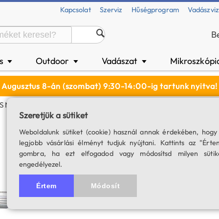
Kapcsolat
Szerviz
Hűségprogram
Vadászvi
B
és
Outdoor
Vadászat
Mikroszkópi
▼
▼
▼
Augusztus 8-án (szombat) 9:30-14:00-ig tartunk nyitva!
S Negatív Bajonett Adapter
Szeretjük a sütiket
Svbony 1.25" - C
Weboldalunk sütiket (cookie) használ annak érdekében, hogy
legjobb vásárlási élményt tudjuk nyújtani. Kattints az "Érte
adapter
gombra, ha ezt elfogadod vagy módosítsd milyen sütik
engedélyezel.
SKU: 04914
Értem
Módosít