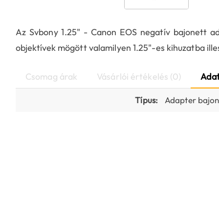
Az Svbony 1.25" - Canon EOS negatív bajonett a
objektívek mögött valamilyen 1.25"-es kihuzatba il
Csomag árak
Vásárlói értékelés (0)
Adat
Típus:
Adapter bajon