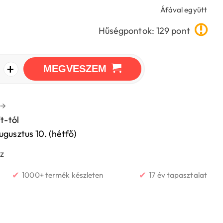
Áfával együtt
Hűségpontok: 129 pont
+
MEGVESZEM
→
t-tól
ugusztus 10. (hétfő)
z
✔
✔
1000+ termék készleten
17 év tapasztalat