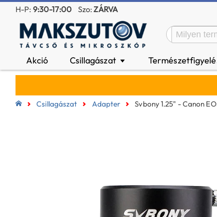
H-P:
9:30-17:00
Szo:
ZÁRVA
Akció
Csillagászat
Természetfigyel
▼
Csillagászat
Adapter
Svbony 1.25" - Canon EO