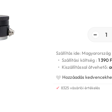
−
1
Szállítás ide: Magyarország
•
Szállítási költség :
1 390 F
•
Kiszállítással átvehető:
a
Hozzáadás kedvencekhe
✔
8325 vásárlói értékelés