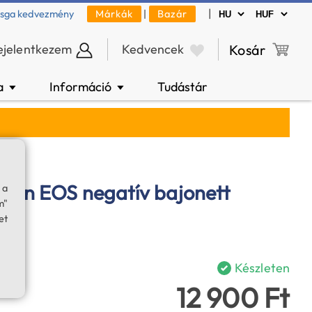
|
zsga kedvezmény
Márkák
|
Bazár
ejelentkezem
Kedvencek
Kosár
a
Információ
Tudástár
▼
▼
anon EOS negatív bajonett
 a
m"
et
Készleten
12 900 Ft