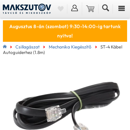
Augusztus 8-án (szombat) 9:30-14:00-ig tartunk
nyitva!
Csillagászat
Mechanika Kiegészítő
ST-4 Kábel
Autoguiderhez (1.8m)