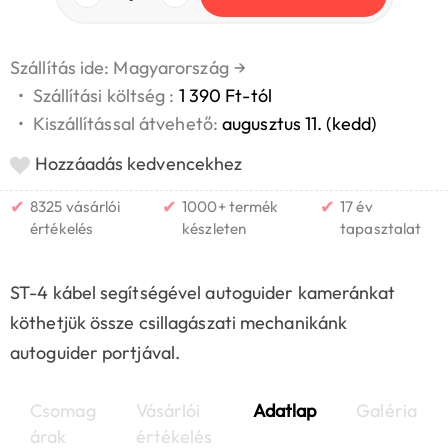
Szállítás ide: Magyarország
→
•
Szállítási költség :
1 390 Ft-tól
•
Kiszállítással átvehető:
augusztus 11. (kedd)
Hozzáadás kedvencekhez
✔
✔
✔
8325 vásárlói
1000+ termék
17 év
értékelés
készleten
tapasztalat
ST-4 kábel segítségével autoguider kameránkat
köthetjük össze csillagászati mechanikánk
autoguider portjával.
Csomag
Vásárlói
Adatlap
Galéria
árak
értékelés