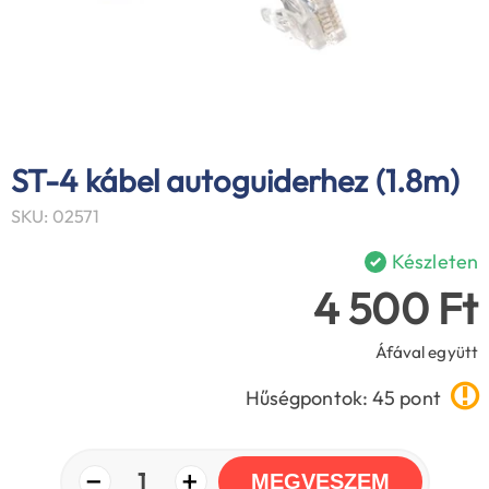
ST-4 kábel autoguiderhez (1.8m)
SKU: 02571
Készleten
4 500 Ft
Áfával együtt
Hűségpontok: 45 pont
−
+
1
MEGVESZEM