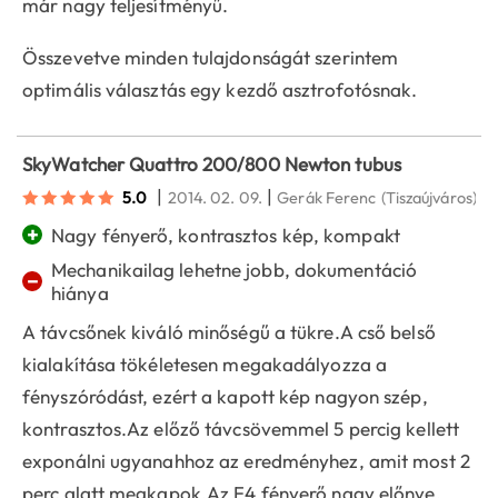
már nagy teljesítményű.
Összevetve minden tulajdonságát szerintem
optimális választás egy kezdő asztrofotósnak.
SkyWatcher Quattro 200/800 Newton tubus
|
|
5.0
2014. 02. 09.
Gerák Ferenc
(Tiszaújváros)
+
Nagy fényerő, kontrasztos kép, kompakt
Mechanikailag lehetne jobb, dokumentáció
−
hiánya
A távcsőnek kiváló minőségű a tükre.A cső belső
kialakítása tökéletesen megakadályozza a
fényszóródást, ezért a kapott kép nagyon szép,
kontrasztos.Az előző távcsövemmel 5 percig kellett
exponálni ugyanahhoz az eredményhez, amit most 2
perc alatt megkapok.Az F4 fényerő nagy előnye.