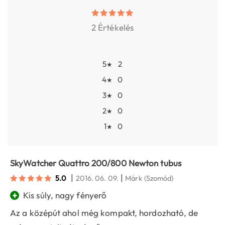
2 Értékelés
5
2
★
4
0
★
3
0
★
2
0
★
1
0
★
SkyWatcher Quattro 200/800 Newton tubus
|
|
5.0
2016. 06. 09.
Márk
(Szomód)
+
Kis súly, nagy fényerő
Az a középút ahol még kompakt, hordozható, de