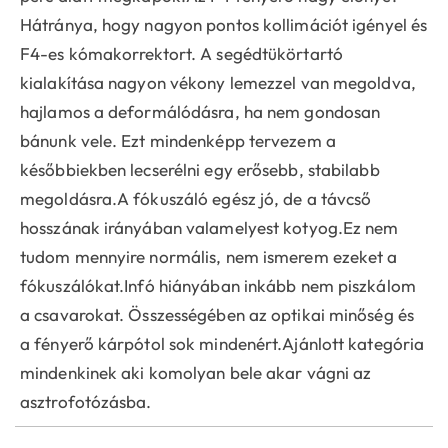
Hátránya, hogy nagyon pontos kollimációt igényel és
F4-es kómakorrektort. A segédtükörtartó
kialakítása nagyon vékony lemezzel van megoldva,
hajlamos a deformálódásra, ha nem gondosan
bánunk vele. Ezt mindenképp tervezem a
későbbiekben lecserélni egy erősebb, stabilabb
megoldásra.A fókuszáló egész jó, de a távcső
hosszának irányában valamelyest kotyog.Ez nem
tudom mennyire normális, nem ismerem ezeket a
fókuszálókat.Infó hiányában inkább nem piszkálom
a csavarokat. Összességében az optikai minőség és
a fényerő kárpótol sok mindenért.Ajánlott kategória
mindenkinek aki komolyan bele akar vágni az
asztrofotózásba.