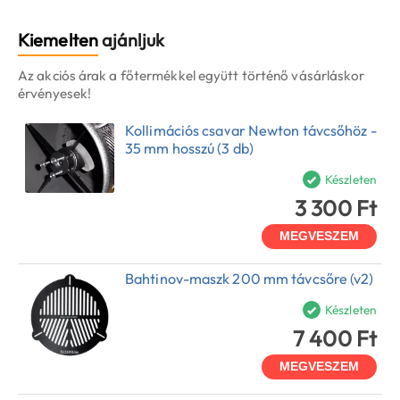
Kiemelten
ajánljuk
Az akciós árak a főtermékkel együtt történő vásárláskor
érvényesek!
Kollimációs csavar Newton távcsőhöz -
35 mm hosszú (3 db)
Készleten
3 300 Ft
MEGVESZEM
Bahtinov-maszk 200 mm távcsőre (v2)
Készleten
7 400 Ft
MEGVESZEM