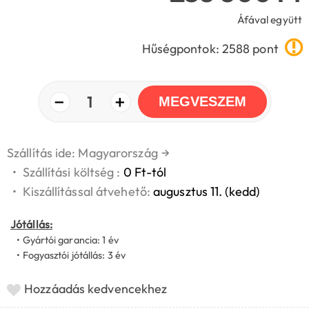
Áfával együtt
Hűségpontok: 2588 pont
−
+
1
MEGVESZEM
Szállítás ide: Magyarország
→
•
Szállítási költség :
0 Ft-tól
•
Kiszállítással átvehető:
augusztus 11. (kedd)
Jótállás:
• Gyártói garancia: 1 év
• Fogyasztói jótállás: 3 év
Hozzáadás kedvencekhez