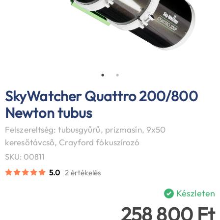
SkyWatcher Quattro 200/800
Newton tubus
Felszereltség: tubusgyűrű, prizmasín, 9x50
keresőtávcső, Crayford fókuszírozó
SKU: 00811
5.0
2 értékelés
Készleten
258 800 Ft