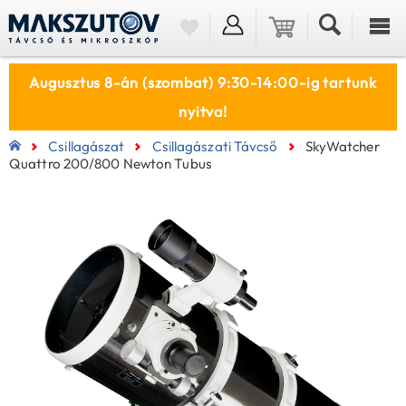
Augusztus 8-án (szombat) 9:30-14:00-ig tartunk
nyitva!
Csillagászat
Csillagászati Távcső
SkyWatcher
Quattro 200/800 Newton Tubus