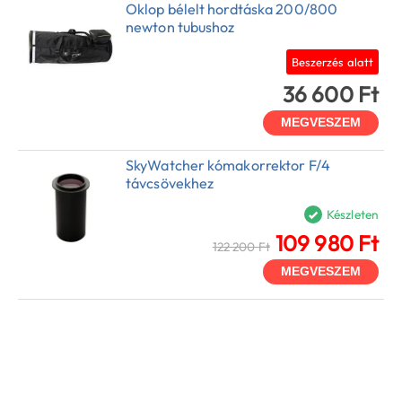
Oklop bélelt hordtáska 200/800
newton tubushoz
Beszerzés alatt
36 600 Ft
MEGVESZEM
SkyWatcher kómakorrektor F/4
távcsövekhez
Készleten
109 980 Ft
122 200 Ft
MEGVESZEM