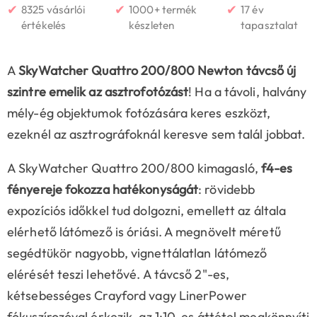
✔
✔
✔
8325 vásárlói
1000+ termék
17 év
értékelés
készleten
tapasztalat
A
SkyWatcher Quattro 200/800 Newton távcső
új
szintre emelik az asztrofotózást
! Ha a távoli, halvány
mély-ég objektumok fotózására keres eszközt,
ezeknél az asztrográfoknál keresve sem talál jobbat.
A SkyWatcher Quattro 200/800 kimagasló,
f4-es
fényereje fokozza hatékonyságát
: rövidebb
expozíciós időkkel tud dolgozni, emellett az általa
elérhető látómező is óriási. A megnövelt méretű
segédtükör nagyobb, vignettálatlan látómező
elérését teszi lehetővé. A távcső 2"-es,
kétsebességes Crayford vagy LinerPower
fókuszírozóval érkezik, az 1:10-es áttétel megkönnyíti