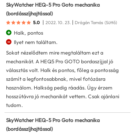
SkyWatcher HEQ-5 Pro Goto mechanika
(bordásszíjhajtással)
|
|
5.0
2022. 10. 23.
Drágán Tamás
(Süttő)
+
Halk, pontos
−
Ilyet nem találtam.
Sokat nézelődtem mire megtaláltam ezt a
mechanikát. A HEQ5 Pro GOTO bordaszíjjal jó
választás volt. Halk és pontos, főleg a pontosság
számít a legfontosabbnak, mivel fotózásra
használom. Halkság pedig ráadás. Úgy érzem
hosszútávra jó mechanikát vettem. Csak ajánlani
tudom.
SkyWatcher HEQ-5 Pro Goto mechanika
(bordásszíjhajtással)