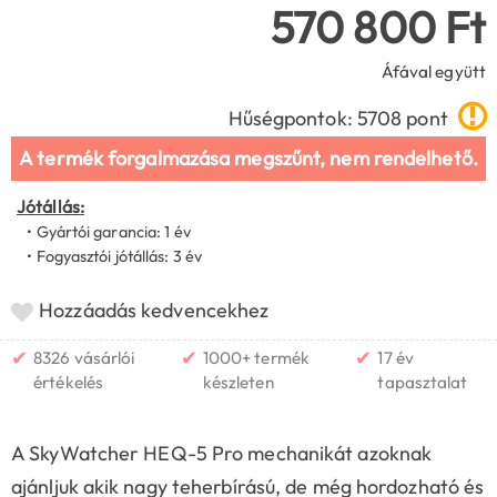
570 800 Ft
Áfával együtt
Hűségpontok: 5708 pont
A termék forgalmazása megszűnt, nem rendelhető.
Jótállás:
• Gyártói garancia: 1 év
• Fogyasztói jótállás: 3 év
Hozzáadás kedvencekhez
✔
✔
✔
8326 vásárlói
1000+ termék
17 év
értékelés
készleten
tapasztalat
A SkyWatcher HEQ-5 Pro mechanikát azoknak
ajánljuk akik nagy teherbírású, de még hordozható és