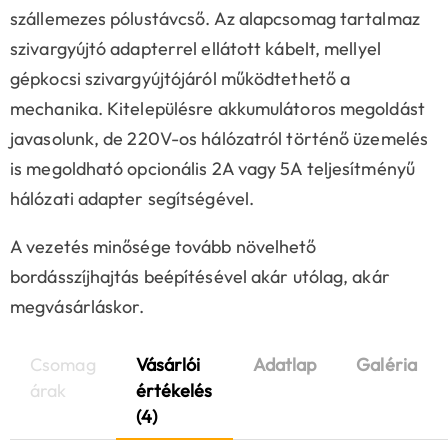
szállemezes pólustávcső. Az alapcsomag tartalmaz
szivargyújtó adapterrel ellátott kábelt, mellyel
gépkocsi szivargyújtójáról működtethető a
mechanika. Kitelepülésre akkumulátoros megoldást
javasolunk, de 220V-os hálózatról történő üzemelés
is megoldható opcionális 2A vagy 5A teljesítményű
hálózati adapter segítségével.
A vezetés minősége tovább növelhető
bordásszíjhajtás beépítésével akár utólag, akár
megvásárláskor.
Csomag
Vásárlói
Adatlap
Galéria
árak
értékelés
(4)