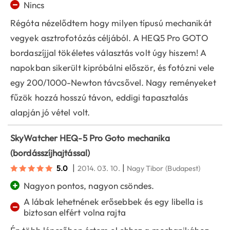
−
Nincs
Régóta nézelődtem hogy milyen típusú mechanikát
vegyek asztrofotózás céljából. A HEQ5 Pro GOTO
bordaszíjjal tökéletes választás volt úgy hiszem! A
napokban sikerült kipróbálni először, és fotózni vele
egy 200/1000-Newton távcsővel. Nagy reményeket
fűzök hozzá hosszú távon, eddigi tapasztalás
alapján jó vétel volt.
SkyWatcher HEQ-5 Pro Goto mechanika
(bordásszíjhajtással)
|
|
5.0
2014. 03. 10.
Nagy Tibor
(Budapest)
+
Nagyon pontos, nagyon csöndes.
A lábak lehetnének erősebbek és egy libella is
−
biztosan elfért volna rajta