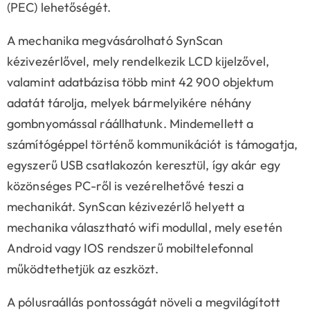
(PEC) lehetőségét.
A mechanika megvásárolható SynScan
kézivezérlővel, mely rendelkezik LCD kijelzővel,
valamint adatbázisa több mint 42 900 objektum
adatát tárolja, melyek bármelyikére néhány
gombnyomással ráállhatunk. Mindemellett a
számítógéppel történő kommunikációt is támogatja,
egyszerű USB csatlakozón keresztül, így akár egy
közönséges PC-ről is vezérelhetővé teszi a
mechanikát. SynScan kézivezérlő helyett a
mechanika választható wifi modullal, mely esetén
Android vagy IOS rendszerű mobiltelefonnal
működtethetjük az eszközt.
A pólusraállás pontosságát növeli a megvilágított