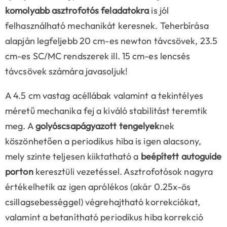
komolyabb asztrofotós feladatokra
is jól
felhasználható mechanikát keresnek. Teherbírása
alapján legfeljebb 20 cm-es newton távcsövek, 23.5
cm-es SC/MC rendszerek ill. 15 cm-es lencsés
távcsövek számára javasoljuk!
A 4.5 cm vastag acéllábak valamint a tekintélyes
méretű mechanika fej a kiváló stabilitást teremtik
meg. A
golyóscsapágyazott tengelyek
nek
köszönhetően a periodikus hiba is igen alacsony,
mely szinte teljesen kiiktatható a
beépített autoguide
porton
keresztüli vezetéssel. Asztrofotósok nagyra
értékelhetik az igen aprólékos (akár 0.25x-ös
csillagsebességgel) végrehajtható korrekciókat,
valamint a betanítható periodikus hiba korrekció