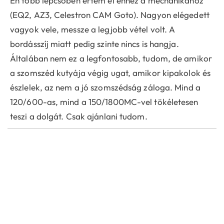
Én több lépcsőben értem el ehhez a mechanikához
(EQ2, AZ3, Celestron CAM Goto). Nagyon elégedett
vagyok vele, messze a legjobb vétel volt. A
bordásszíj miatt pedig szinte nincs is hangja.
Általában nem ez a legfontosabb, tudom, de amikor
a szomszéd kutyája végig ugat, amikor kipakolok és
észlelek, az nem a jó szomszédság záloga. Mind a
120/600-as, mind a 150/1800MC-vel tökéletesen
teszi a dolgát. Csak ajánlani tudom.