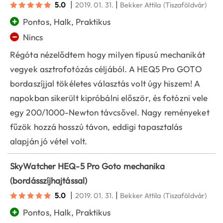
|
|
5.0
2019. 01. 31.
Bekker Attila
(Tiszaföldvár)
+
Pontos, Halk, Praktikus
−
Nincs
Régóta nézelődtem hogy milyen típusú mechanikát
vegyek asztrofotózás céljából. A HEQ5 Pro GOTO
bordaszíjjal tökéletes választás volt úgy hiszem! A
napokban sikerült kipróbálni először, és fotózni vele
egy 200/1000-Newton távcsővel. Nagy reményeket
fűzök hozzá hosszú távon, eddigi tapasztalás
alapján jó vétel volt.
SkyWatcher HEQ-5 Pro Goto mechanika
(bordásszíjhajtással)
|
|
5.0
2019. 01. 31.
Bekker Attila
(Tiszaföldvár)
+
Pontos, Halk, Praktikus