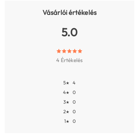
Vásárlói értékelés
5.0
4 Értékelés
5
4
★
4
0
★
3
0
★
2
0
★
1
0
★