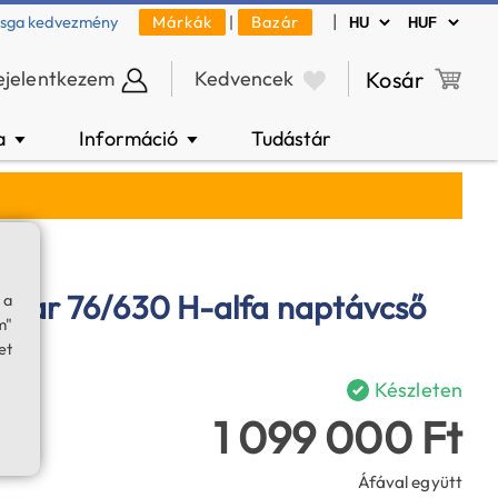
|
zsga kedvezmény
Márkák
|
Bazár
ejelentkezem
Kedvencek
Kosár
a
Információ
Tudástár
▼
▼
star 76/630 H-alfa naptávcső
 a
m"
et
Készleten
1 099 000 Ft
Áfával együtt