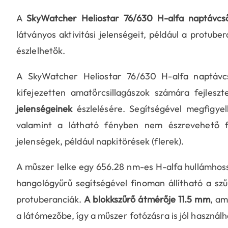
A
SkyWatcher Heliostar 76/630 H-alfa naptávcs
látványos aktivitási jelenségeit, például a protu
észlelhetők.
A SkyWatcher Heliostar 76/630 H-alfa naptávc
kifejezetten amatőrcsillagászok számára fejlesz
jelenségeinek
észlelésére. Segítségével megfigy
valamint a látható fényben nem észrevehető fels
jelenségek, például napkitörések (flerek).
A műszer lelke egy 656.28 nm-es H-alfa hullámhoss
hangológyűrű segítségével finoman állítható a szűr
protuberanciák.
A blokkszűrő átmérője 11.5 mm
, am
a látómezőbe, így a műszer fotózásra is jól használh