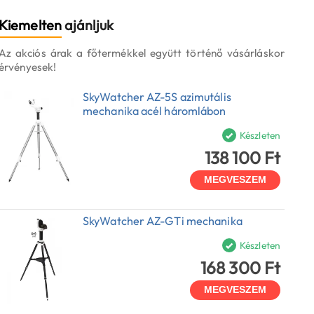
Kiemelten
ajánljuk
Az akciós árak a főtermékkel együtt történő vásárláskor
érvényesek!
SkyWatcher AZ-5S azimutális
mechanika acél háromlábon
Készleten
138 100 Ft
MEGVESZEM
SkyWatcher AZ-GTi mechanika
Készleten
168 300 Ft
MEGVESZEM