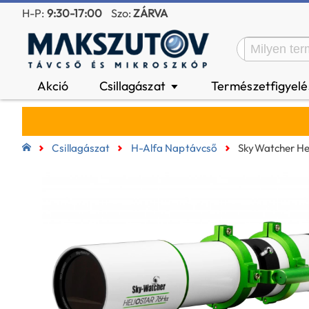
H-P:
9:30-17:00
Szo:
ZÁRVA
Akció
Csillagászat
Természetfigyel
▼
Csillagászat
H-Alfa Naptávcső
SkyWatcher He