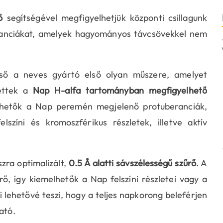
ő
segítségével megfigyelhetjük központi csillagunk
beranciákat, amelyek hagyományos távcsövekkel nem
ső a neves gyártó első olyan műszere, amelyet
tettek a
Nap H-alfa tartományban megfigyelhető
elhetők a Nap peremén megjelenő protuberanciák,
zíni és kromoszférikus részletek, illetve aktív
zra optimalizált,
0.5 Å alatti sávszélességű szűrő
. A
ő, így kiemelhetők a Nap felszíni részletei vagy a
i lehetővé teszi, hogy a teljes napkorong beleférjen
ató.