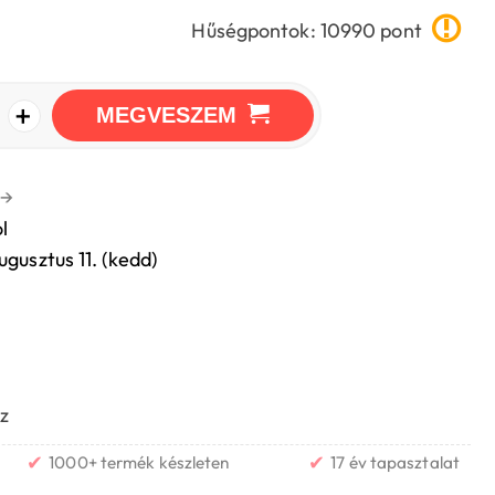
Hűségpontok: 10990 pont
+
MEGVESZEM
→
l
ugusztus 11. (kedd)
z
✔
✔
1000+ termék készleten
17 év tapasztalat