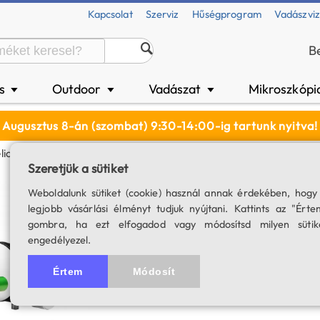
Kapcsolat
Szerviz
Hűségprogram
Vadászvi
B
és
Outdoor
Vadászat
Mikroszkópi
▼
▼
▼
Augusztus 8-án (szombat) 9:30-14:00-ig tartunk nyitva!
liostar 76/630 H-Alfa Naptávcső
Szeretjük a sütiket
SkyWatcher Helio
Weboldalunk sütiket (cookie) használ annak érdekében, hogy
legjobb vásárlási élményt tudjuk nyújtani. Kattints az "Érte
SKU: 04537
gombra, ha ezt elfogadod vagy módosítsd milyen sütik
engedélyezel.
Értem
Módosít