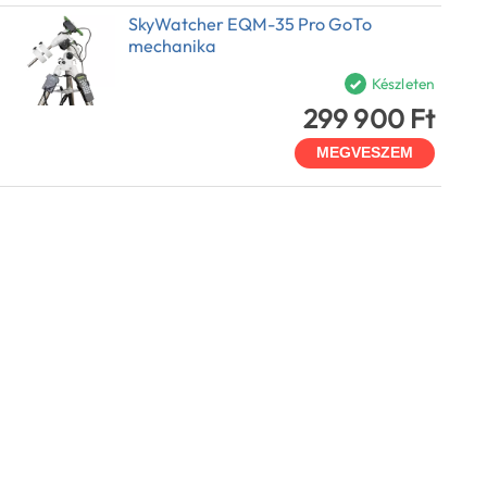
SkyWatcher EQM-35 Pro GoTo
mechanika
Készleten
299 900 Ft
MEGVESZEM