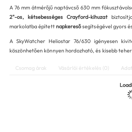
A 76 mm átmérőjű naptávcső 630 mm fókusztávolságg
2"-os, kétsebességes Crayford-kihuzat
biztosítj
markolatba épített
napkereső
segítségével gyors é
A SkyWatcher Heliostar 76/630 igényesen kivit
köszönhetően könnyen hordozható, és kisebb teher
Csomag árak
Vásárlói értékelés (0)
Adat
Loadi