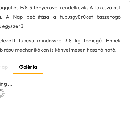
al és F/8.3 fényerővel rendelkezik. A fókuszálást
a. A Nap beállítása a tubusgyűrűket összefogó
s egyszerű.
elezett tubusa mindössze 3.8 kg tömegű. Ennek
bírású mechanikákon is kényelmesen használható.
lap
Galéria
ng ...