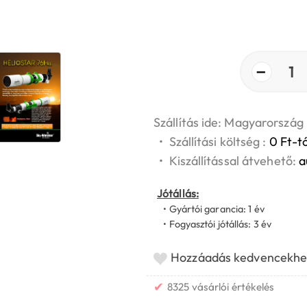
−
1
Szállítás ide: Magyarország
•
Szállítási költség :
0 Ft-tó
•
Kiszállítással átvehető:
a
Jótállás:
• Gyártói garancia: 1 év
• Fogyasztói jótállás: 3 év
Hozzáadás kedvencekhe
✔
8325 vásárlói értékelés