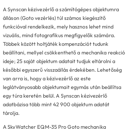
A Synscan kézivezérlő a számítógépes objektumra
álláson (Goto vezérlés) túl számos kiegészítő
funkcióval rendelkezik, mely hasznos lehet mind
vizuális, mind fotografikus megfigyelők számára.
Többek között holtjáték kompenzációt tudunk
beállítani, mellyel csökkenthető a mechanika reakció
ideje; 25 saját objektum adatait tudjuk eltárolni a
későbbi egyszerű visszaállás érdekében. Lehetőség
van arra is, hogy a kézivezérlő az este
leglátványosabb objektumait egymás után beállítsa
egy túra keretén belül. A Synscan kézivezérlő
adatbázisa több mint 42 900 objektum adatát
tárolja.
A SkyWatcher EQM-35 Pro Goto mechanika