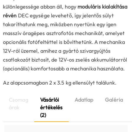
különlegessége abban áll, hogy
moduláris kialakítása
révén
DEC egysége levehető, így jelentős súlyt
takaríthatunk meg, miközben nyertünk egy igen
masszív óragépes asztrofotós mechanikát, amelyet
opcionális fotófeltéttel is bővíthetünk. A mechanika
12V-ról üzemel, amihez a gyártó szivargyújtós
csatlakozót biztosít, de 12V-os zselés akkumulátorról
(opcionális) komfortosabb a mechanika használata.
Az alapcsomagban 2 x 3.5 kg ellensúlyt találunk.
Csomag
Vásárlói
Adatlap
Galéria
árak
értékelés
(2)