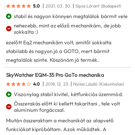
|
|
5.0
2021. 03. 30.
Sípos Lóránt
(Budapest)
+
stabil és nagyon könnyen megtalálok bármit vele
nehezebb, mint az előző mechanikám, de jobb
−
sokkalta :)
ezelőtt Eq2 mechanikám volt, amitől sokkalta
stabilabb és nagyon jó a GOTO, mert bármit
megtalálok szinte. Köszönöm jó termék.
SkyWatcher EQM-35 Pro GoTo mechanika
|
|
4.0
2018. 12. 23.
Nyilas László
(Kiskunhalas)
+
Viszonylag stabil kivitel, kétfunkciós üzemmód.
Összerakás előtt ki kellett takarítani , tele volt
−
alumínium forgáccsal.
Miután összeraktam a mechanikát az alapvető
funkciókat kipróbáltam. Azok működtek. A