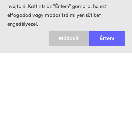
nyújtani. Kattints az "Értem" gombra, ha ezt
elfogadod vagy módosítsd milyen sütiket
engedélyezel.
Módosít
Értem
Küldhetünk értesítőt az újdonságainkról és