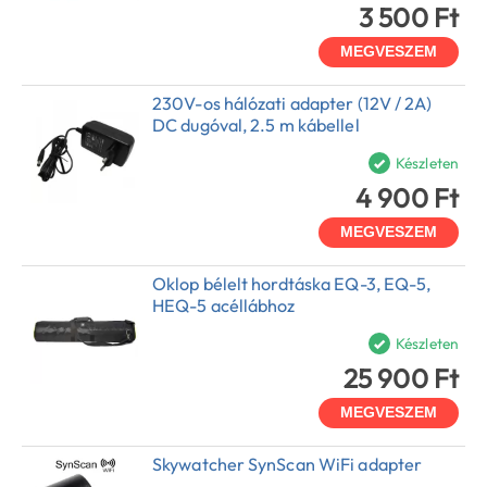
3 500 Ft
MEGVESZEM
230V-os hálózati adapter (12V / 2A)
DC dugóval, 2.5 m kábellel
Készleten
4 900 Ft
MEGVESZEM
Oklop bélelt hordtáska EQ-3, EQ-5,
HEQ-5 acéllábhoz
Készleten
25 900 Ft
MEGVESZEM
Skywatcher SynScan WiFi adapter