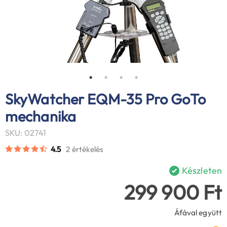
SkyWatcher EQM-35 Pro GoTo
mechanika
SKU: 02741
4.5
2 értékelés
Készleten
299 900 Ft
Áfával együtt