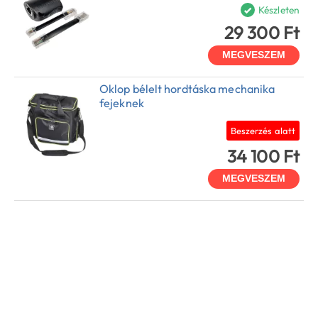
Készleten
29 300 Ft
MEGVESZEM
Oklop bélelt hordtáska mechanika
fejeknek
Beszerzés alatt
34 100 Ft
MEGVESZEM