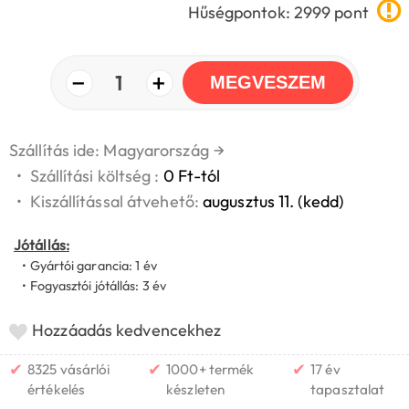
Hűségpontok: 2999 pont
−
+
1
MEGVESZEM
Szállítás ide: Magyarország
→
•
Szállítási költség :
0 Ft-tól
•
Kiszállítással átvehető:
augusztus 11. (kedd)
Jótállás:
• Gyártói garancia: 1 év
• Fogyasztói jótállás: 3 év
Hozzáadás kedvencekhez
✔
✔
✔
8325 vásárlói
1000+ termék
17 év
értékelés
készleten
tapasztalat