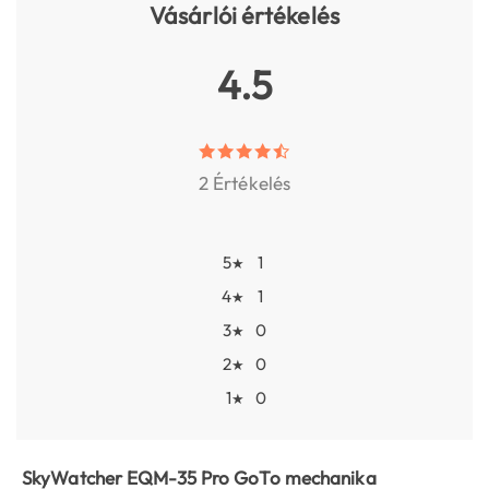
Vásárlói értékelés
4.5
2 Értékelés
5
1
★
4
1
★
3
0
★
2
0
★
1
0
★
SkyWatcher EQM-35 Pro GoTo mechanika