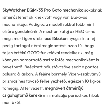
SkyWatcher EQM-35 Pro Goto mechanika
sokaknak
ismerős lehet akiknek volt vagy van EQ-3-as
mechanikája. Pedig ez a modell sokkal több mint
elsőre gondolnánk. A mechanikafej az HEQ-5-nél
megismert igen stabil
acéllábakon
nyugszik, a fej
pedig tartogat némi meglepetést, azon túl, hogy
teljes értékű GOTO funkcióval rendelkezik, még
könnyen hordozható asztrofotós mechanikaként is
bevethető. Beépített pólustávcsöve segít a pontos
pólusra állásban. A fejére bármely Vixen-szabványú
prizmasínes távcső felhelyezhető, egészen 10 kg-os
tömegig. Áttervezett,
megnövelt átmérőjű
csigahajtómű kereke
minimalizálja periodikus hibák
mértékét.