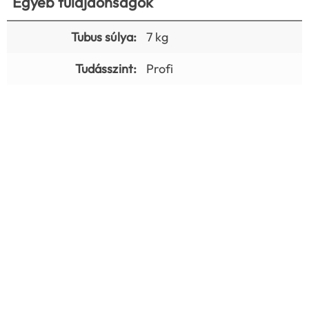
Egyéb tulajdonságok
Tubus súlya:
7 kg
Tudásszint:
Profi