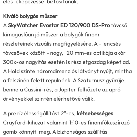
éles leképezéssel biztosítanak.
Kiváló bolygós műszer
A
SkyWatcher Evostar ED 120/900 DS-Pro
távcső
kimagaslóan jó műszer a bolygók finom
részleteinek vizuális megfigyelésére. A - lencsés
távcsövek között - nagy, 120 mm-es optikája akár
300x-os nagyítás esetén is részletgazdag képet ad.
A Hold szinte háromdimenziós látványt nyújt, mintha
a felszínén felett repülnénk. A Szaturnusz gyűrűje,
benne a Cassini-rés, a Jupiter felhőzete az apró
örvényekkel szintén elérhetővé válik.
A precíz élességállítást 2"-es,
kétsebességes
Crayford-kihuzat valamint 1:10-es finomfókuszírozó
gomb könnyíti meg. A biztonságos szállítás