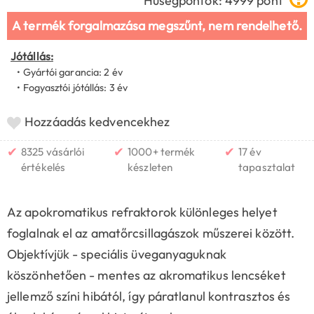
Hűségpontok: 4999 pont
A termék forgalmazása megszűnt, nem rendelhető.
Jótállás:
• Gyártói garancia: 2 év
• Fogyasztói jótállás: 3 év
Hozzáadás kedvencekhez
✔
✔
✔
8325 vásárlói
1000+ termék
17 év
értékelés
készleten
tapasztalat
Az apokromatikus refraktorok különleges helyet
foglalnak el az amatőrcsillagászok műszerei között.
Objektívjük - speciális üveganyaguknak
köszönhetően - mentes az akromatikus lencséket
jellemző színi hibától, így páratlanul kontrasztos és