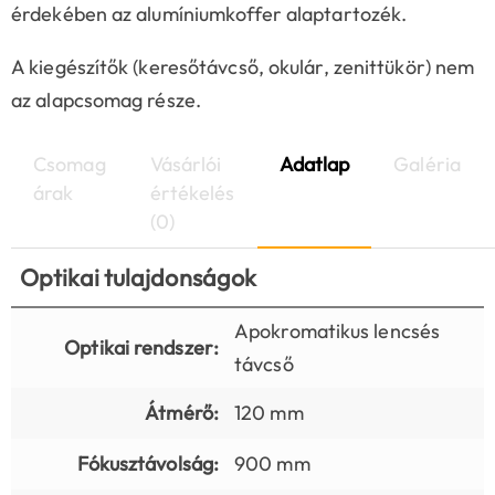
érdekében az alumíniumkoffer alaptartozék.
A kiegészítők (keresőtávcső, okulár, zenittükör) nem
az alapcsomag része.
Csomag
Vásárlói
Adatlap
Galéria
árak
értékelés
(0)
Optikai tulajdonságok
Apokromatikus lencsés
Optikai rendszer:
távcső
Átmérő:
120 mm
Fókusztávolság:
900 mm