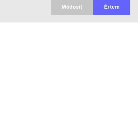
Módosít
Értem
Küldhetünk értesítőt az újdonságainkról és
az akciós ajánlatainkról?
Ajándék 3000 Ft értékű kupon kódot is kapsz.
IGEN, KÉREM!
1096 Budapest, Ernő u. 24.