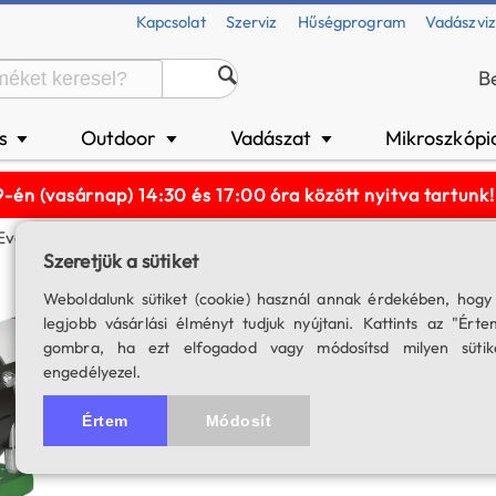
Kapcsolat
Szerviz
Hűségprogram
Vadászvi
B
és
Outdoor
Vadászat
Mikroszkópi
▼
▼
▼
n (vasárnap) 14:30 és 17:00 óra között nyitva tartun
Evolux 82 ED Apo Tubus
Szeretjük a sütiket
SkyWatcher Evolu
Weboldalunk sütiket (cookie) használ annak érdekében, hogy
legjobb vásárlási élményt tudjuk nyújtani. Kattints az "Érte
Alukofferban
gombra, ha ezt elfogadod vagy módosítsd milyen sütik
engedélyezel.
SKU: 03899
A termék for
Értem
Módosít