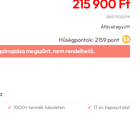
215 900 Ft
269 900 Ft
Áfával együtt
Hűségpontok: 2159 pont
galmazása megszűnt, nem rendelhető.
z
✔
✔
1000+ termék készleten
17 év tapasztalat