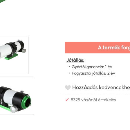
A termék for
Jótállás:
• Gyártói garancia: 1 év
• Fogyasztói jótállás: 2 év
Hozzáadás kedvencekhe
✔
8325 vásárlói értékelés