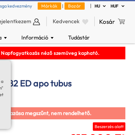
|
zsga kedvezmény
Márkák
|
Bazár
ejelentkezem
Kedvencek
Kosár
a
Információ
Tudástár
▼
▼
k! Napfogyatkozás néző szemüveg kapható.
x 82 ED apo tubus
 a
m"
et
galmazása megszűnt, nem rendelhető.
Beszerzés alatt