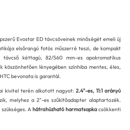
pszerű Evostar ED távcsöveinek minőségét emeli új
ptikája elsőrangú fotós műszerré teszi, de kompakt
 A távcső kéttagú, 82/560 mm-es apokromatikus
ek köszönhetően lényegében színhiba mentes, éles,
MHTC bevonata is garantál.
 kivitel terén alkotott nagyot:
2.4"-es, 11:1 arányú
ik, melyhez a 2"-es szűkítőadapter alaptartozék.
r szükséges. A
hátrahúzható harmatsapka
csökkenti
.