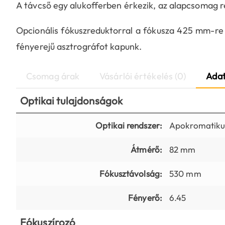
A távcső egy alukofferben érkezik, az alapcsomag r
Opcionális fókuszreduktorral a fókusza 425 mm-re
fényerejű asztrográfot kapunk.
Csomag árak
Vásárlói értékelés (0)
Adat
Optikai tulajdonságok
Optikai rendszer:
Apokromatikus
Átmérő:
82 mm
Fókusztávolság:
530 mm
Fényerő:
6.45
Fókuszírozó