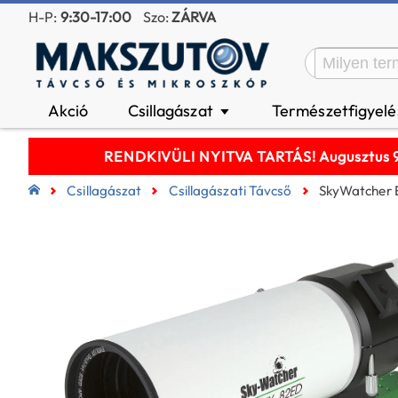
H-P:
9:30-17:00
Szo:
ZÁRVA
Akció
Csillagászat
Természetfigyel
▼
RENDKIVÜLI NYITVA TARTÁS! Augusztus 9-é
Csillagászat
Csillagászati Távcső
SkyWatcher 