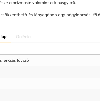
észe a prizmasín valamint a tubusgyűrű.
 csökkenthető és lényegében egy négylencsés, f5.6
lap
Galéria
 lencsés távcső