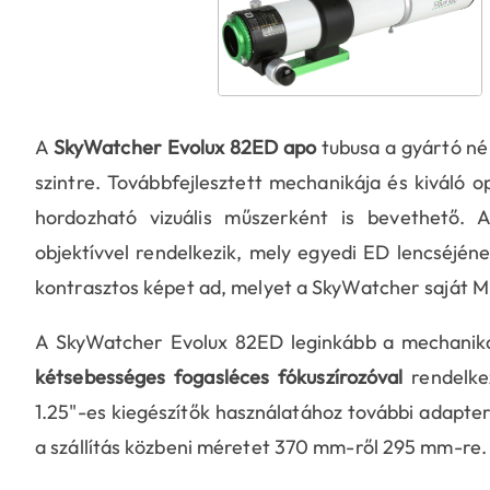
A
SkyWatcher Evolux 82ED apo
tubusa a gyártó né
szintre. Továbbfejlesztett mechanikája és kiváló o
hordozható vizuális műszerként is bevethető.
objektívvel rendelkezik, mely egyedi ED lencséjén
kontrasztos képet ad, melyet a SkyWatcher saját 
A SkyWatcher Evolux 82ED leginkább a mechanikai
kétsebességes fogasléces fókuszírozóval
rendelkez
1.25"-es kiegészítők használatához további adapte
a szállítás közbeni méretet 370 mm-ről 295 mm-re