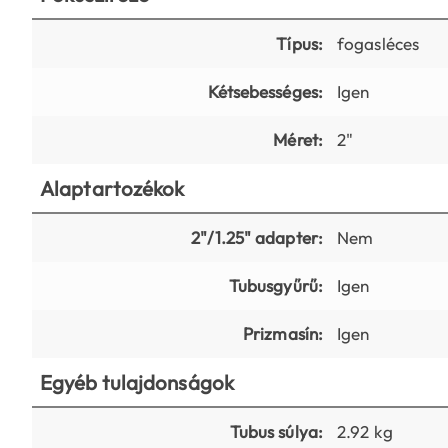
Típus:
fogasléces
Kétsebességes:
Igen
Méret:
2"
Alaptartozékok
2"/1.25" adapter:
Nem
Tubusgyűrű:
Igen
Prizmasín:
Igen
Egyéb tulajdonságok
Tubus súlya:
2.92 kg