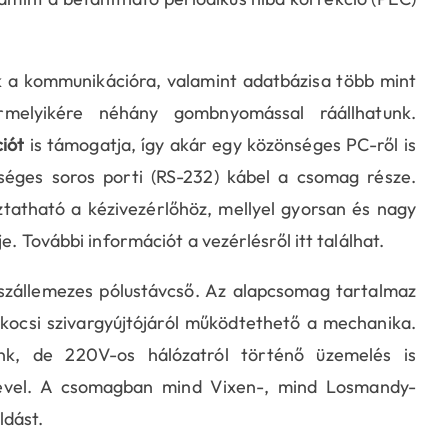
ik a kommunikációra, valamint adatbázisa több mint
melyikére néhány gombnyomással ráállhatunk.
iót
is támogatja, így akár egy közönséges PC-ről is
séges soros porti (RS-232) kábel a csomag része.
tatható a kézivezérlőhöz, mellyel gyorsan és nagy
. További információt a vezérlésről itt találhat.
 szállemezes pólustávcső. Az alapcsomag tartalmaz
épkocsi szivargyújtójáról működtethető a mechanika.
unk, de 220V-os hálózatról történő üzemelés is
gével. A csomagban mind Vixen-, mind Losmandy-
ldást.