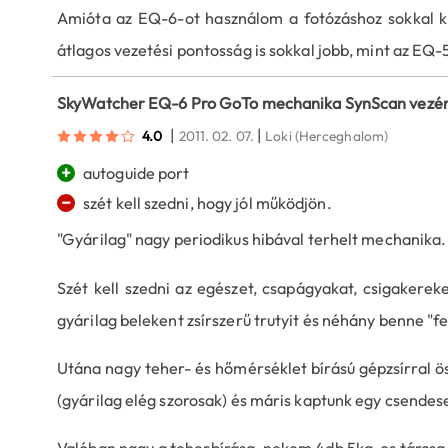
Amióta az EQ-6-ot használom a fotózáshoz sokkal kev
átlagos vezetési pontosság is sokkal jobb, mint az EQ-5
SkyWatcher EQ-6 Pro GoTo mechanika SynScan vezér
|
|
4.0
2011. 02. 07.
Loki
(Herceghalom)
+
autoguide port
−
szét kell szedni, hogy jól működjön.
"Gyárilag" nagy periodikus hibával terhelt mechanika.
Szét kell szedni az egészet, csapágyakat, csigakereke
gyárilag belekent zsírszerű trutyit és néhány benne "f
Utána nagy teher- és hőmérséklet bírású gépzsírral öss
(gyárilag elég szorosak) és máris kaptunk egy csend
Valóban nagy a teherbírása, nekem 4db 5kg-os tárcsa az