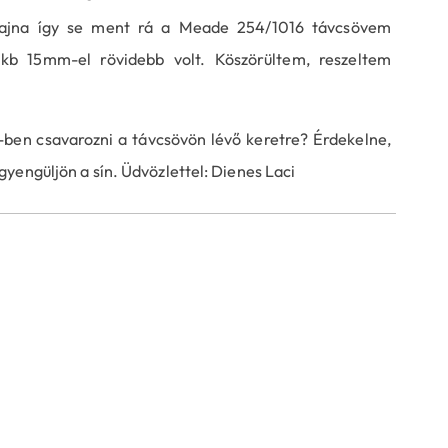
sajna így se ment rá a Meade 254/1016 távcsövem
 kb 15mm-el rövidebb volt. Köszörültem, reszeltem
1-ben csavarozni a távcsövön lévő keretre? Érdekelne,
yengüljön a sín. Üdvözlettel: Dienes Laci