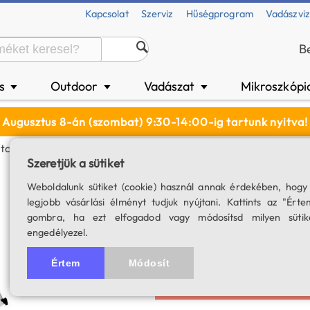
Kapcsolat
Szerviz
Hűségprogram
Vadászvi
B
és
Outdoor
Vadászat
Mikroszkópi
▼
▼
▼
Augusztus 8-án (szombat) 9:30-14:00-ig tartunk nyitva!
cher EQ-6 Pro GoTo Mechanika SynScan Vezérléssel
Szeretjük a sütiket
SkyWatcher EQ-6
Weboldalunk sütiket (cookie) használ annak érdekében, hogy
legjobb vásárlási élményt tudjuk nyújtani. Kattints az "Érte
vezérléssel
gombra, ha ezt elfogadod vagy módosítsd milyen sütik
engedélyezel.
SKU: 00756
4.5
4 értékelés
Értem
Módosít
A termék for