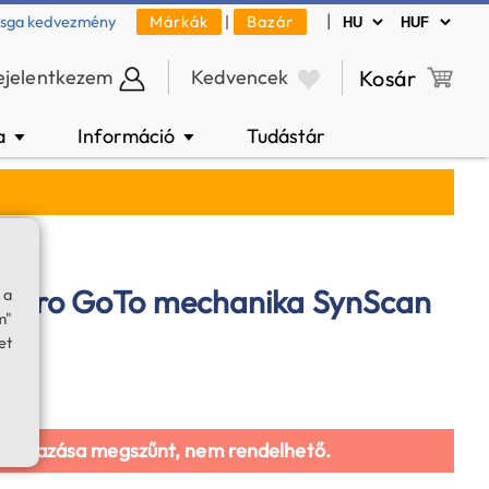
|
zsga kedvezmény
Márkák
|
Bazár
ejelentkezem
Kedvencek
Kosár
a
Információ
Tudástár
▼
▼
 Pro GoTo mechanika SynScan
 a
m"
et
galmazása megszűnt, nem rendelhető.