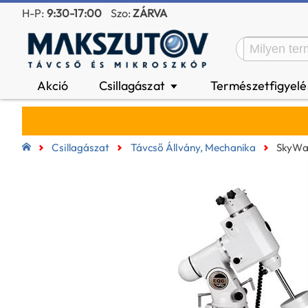
H-P:
9:30-17:00
Szo:
ZÁRVA
Akció
Csillagászat
Természetfigyel
▼
Csillagászat
Távcső Állvány, Mechanika
SkyWat