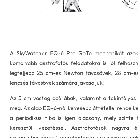
A SkyWatcher EQ-6 Pro GoTo mechanikát azoknak
komolyabb asztrofotós feladatokra is jól felhasz
legfeljebb 25 cm-es Newton távcsövek, 28 cm-es 
lencsés távcsövek számára javasoljuk!
Az 5 cm vastag acéllábak, valamint a tekintélyes 
meg. Az alap EQ-6-nál kevesebb áttétellel rendel
a periodikus hiba is igen alacsony, mely szinte 
keresztüli vezetéssel. Asztrofotósok nagyra 
csillagsebességgel) végrehajtható korrekciókat, val