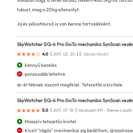
tubust, meg a 20kg ellensúlyt.
Ja és pólustávcső is van benne tartozékként.
SkyWatcher EQ-6 Pro GoTo mechanika SynScan vezér
|
|
4.0
2011. 02. 20.
É. károly
(Győr)
+
könnyű kezelés
−
ponzosabb lehetne
ár-értéknek viszont megfelel. Tetszetős a kivitele
SkyWatcher EQ-6 Pro GoTo mechanika SynScan vezér
|
|
5.0
2011. 07. 18.
Veszkopm Kft - Dienes László
+
Masszív tetszetős kivitel
−
Kicsit "rágós" mechanikai zaj beállítom, újrazsíro