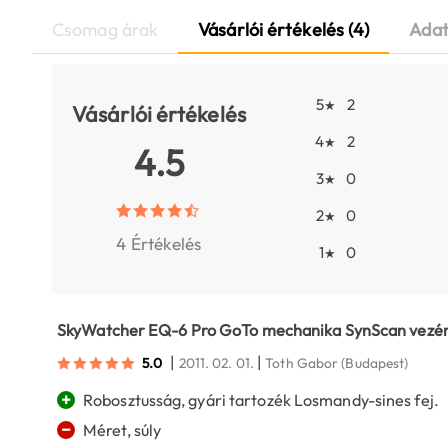
Csomag árak
Vásárlói értékelés (4)
Adat
5
2
★
Vásárlói értékelés
4
2
★
4.5
3
0
★
2
0
★
4 Értékelés
1
0
★
SkyWatcher EQ-6 Pro GoTo mechanika SynScan vezér
|
|
5.0
2011. 02. 01.
Toth Gabor
(Budapest)
+
Robosztusság, gyári tartozék Losmandy-sines fej.
−
Méret, súly