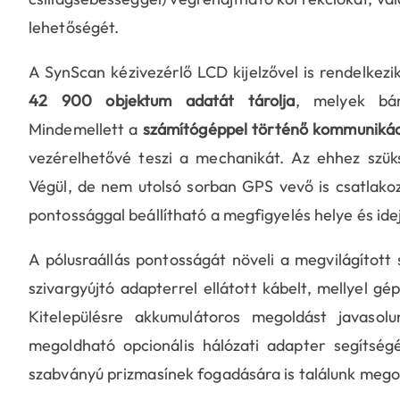
lehetőségét.
A SynScan kézivezérlő LCD kijelzővel is rendelkez
42 900 objektum adatát tárolja
, melyek bár
Mindemellett a
számítógéppel történő kommunikác
vezérelhetővé teszi a mechanikát. Az ehhez szük
Végül, de nem utolsó sorban GPS vevő is csatlakoz
pontossággal beállítható a megfigyelés helye és ideje
A pólusraállás pontosságát növeli a megvilágított
szivargyújtó adapterrel ellátott kábelt, mellyel g
Kitelepülésre akkumulátoros megoldást javasol
megoldható opcionális hálózati adapter segítsé
szabványú prizmasínek fogadására is találunk mego