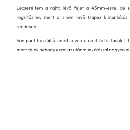
Lecseréltem a rajta lévő fejet a 45mm-esre, de 
rögzítősíne, mert a sínen lévő trapéz kimunkálás
rendesen.
Van pont hozzáillő sined Levente amit fel is tudok 1-
mert félek nehogy ezzel az utánmunkálással nagyon elg