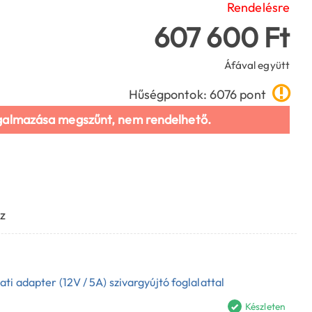
Rendelésre
607 600 Ft
Áfával együtt
Hűségpontok: 6076 pont
galmazása megszűnt, nem rendelhető.
z
ti adapter (12V / 5A) szivargyújtó foglalattal
Készleten