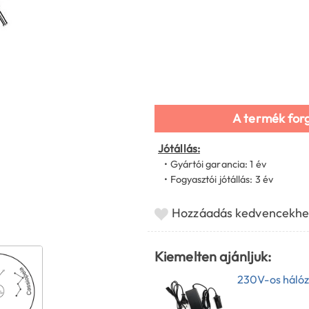
A termék for
Jótállás:
• Gyártói garancia: 1 év
• Fogyasztói jótállás: 3 év
Hozzáadás kedvencekhe
Kiemelten ajánljuk:
230V-os hálóza