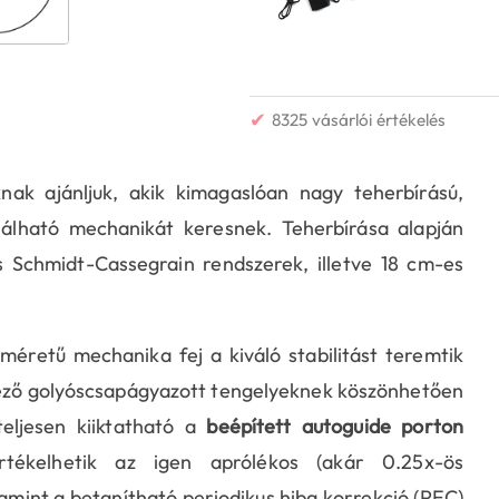
✔
8325 vásárlói értékelés
 ajánljuk, akik kimagaslóan nagy teherbírású,
nálható mechanikát keresnek. Teherbírása alapján
Schmidt-Cassegrain rendszerek, illetve 18 cm-es
méretű mechanika fej a kiváló stabilitást teremtik
kező golyóscsapágyazott tengelyeknek köszönhetően
teljesen kiiktatható a
beépített autoguide porton
értékelhetik az igen aprólékos (akár 0.25x-ös
amint a betanítható periodikus hiba korrekció (PEC)