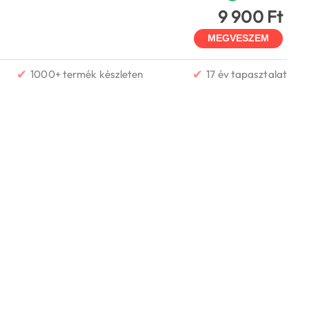
9 900 Ft
MEGVESZEM
✔
✔
1000+ termék készleten
17 év tapasztalat