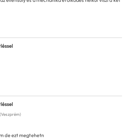
léssel
léssel
(Veszprém)
zom de ezt megtehetn