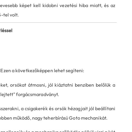
esebb képet kell kidobni vezetési hiba miatt, és az
-tel volt.
léssel
 Ezen a következőképpen lehet segíteni:
ket, orsókat átmosni, jól kiáztatni benziben belőlük a
elejtett" forgácsmaradványt.
zerakni, a csigakerék és orsók hézagjait jól beállítani
esebben működő, nagy teherbírású Goto mechanikát.
 ellensúly és a mechanika erőlködés nélkül viszi a két