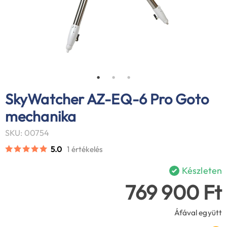
SkyWatcher AZ-EQ-6 Pro Goto
mechanika
SKU: 00754
5.0
1 értékelés
Készleten
769 900 Ft
Áfával együtt