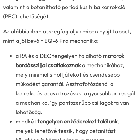
valamint a betanítható periodikus hiba korrekció
(PEC) lehetőségét.
Az alábbiakban összegfoglaljuk miben nyújt többet,
mint a jól bevált EQ-6 Pro mechanika:
a RA és a DEC tengelyen található
motorok
bordásszíjjal csatlakoznak
a mechanikához,
mely minimális holtjátékot és csendesebb
működést garantál. Asztrofotózásnál a
korrekciós beavatkozásokra gyorsabban reagál
a mechanika, így pontszerűbb csillagokra van
lehetőség.
mindkét
tengelyen enkódereket találunk
,
melyek lehetővé teszik, hogy betanitást