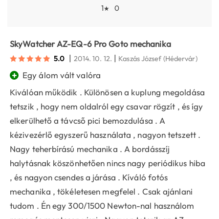
1
0
★
SkyWatcher AZ-EQ-6 Pro Goto mechanika
|
|
5.0
2014. 10. 12.
Kaszás József
(Hédervár)
+
Egy álom vált valóra
Kiválóan működik . Különösen a kuplung megoldása
tetszik , hogy nem oldalról egy csavar rögzít , és így
elkerülhető a távcső pici bemozdulása . A
kézivezérlő egyszerű használata , nagyon tetszett .
Nagy teherbírású mechanika . A bordásszíj
halytásnak köszönhetően nincs nagy periódikus hiba
, és nagyon csendes a járása . Kíváló fotós
mechanika , tökéletesen megfelel . Csak ajánlani
tudom . Én egy 300/1500 Newton-nal használom