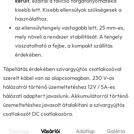
került
, ezáltal a távcső forgatónyomatéka
kisebb lett. Kisebb ellensúlyok szükségesek a
használathoz.
az ellensúlytengely vastagabb lett, 25 mm-es,
mely növeli a rendszer stabilitását. A tengely
visszatolható a fejbe, a kompakt szállítás
érdekében.
Tápellátás érdekében szivargyújtós csatlakozóval
szerelt kábel van az alapcsomagban. 230 V-os
hálózatról történő üzemeltetéshez 12V / 5A-es
hálózati adaptert javaslunk. Akkumulátorról történő
üzemeltetéshez javasolt átalakítani a szivargyújtós
csatlakozót DC csatlakozóra.
Csomag
Vásárlói
Adatlap
Galéria