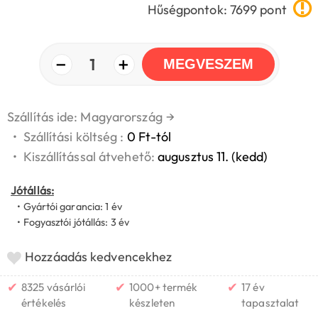
Hűségpontok: 7699 pont
−
+
1
MEGVESZEM
Szállítás ide: Magyarország
→
•
Szállítási költség :
0 Ft-tól
•
Kiszállítással átvehető:
augusztus 11. (kedd)
Jótállás:
• Gyártói garancia: 1 év
• Fogyasztói jótállás: 3 év
Hozzáadás kedvencekhez
✔
✔
✔
8325 vásárlói
1000+ termék
17 év
értékelés
készleten
tapasztalat