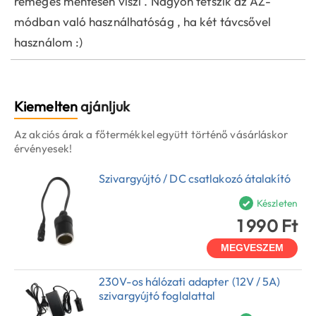
remegés mentesen viszi . Nagyon tetszik az AZ-
módban való használhatóság , ha két távcsővel
használom :)
Kiemelten
ajánljuk
Az akciós árak a főtermékkel együtt történő vásárláskor
érvényesek!
Szivargyújtó / DC csatlakozó átalakító
Készleten
1 990 Ft
MEGVESZEM
230V-os hálózati adapter (12V / 5A)
szivargyújtó foglalattal