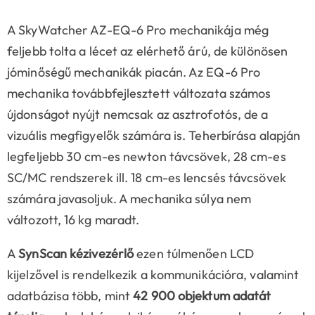
A SkyWatcher AZ-EQ-6 Pro mechanikája még
feljebb tolta a lécet az elérhető árú, de különösen
jóminőségű mechanikák piacán. Az EQ-6 Pro
mechanika továbbfejlesztett változata számos
újdonságot nyújt nemcsak az asztrofotós, de a
vizuális megfigyelők számára is. Teherbírása alapján
legfeljebb 30 cm-es newton távcsövek, 28 cm-es
SC/MC rendszerek ill. 18 cm-es lencsés távcsövek
számára javasoljuk. A mechanika súlya nem
változott, 16 kg maradt.
A
SynScan kézivezérlő
ezen túlmenően LCD
kijelzővel is rendelkezik a kommunikációra, valamint
adatbázisa több, mint
42 900 objektum adatát