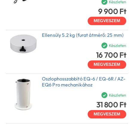
Készleten
9 900 Ft
MEGVESZEM
Ellensúly 5.2 kg (furat átmérő: 25 mm)
Készleten
16 700 Ft
MEGVESZEM
Oszlophosszabbító EQ-6 / EQ-6R / AZ-
EQ6 Pro mechanikához
Készleten
31 800 Ft
MEGVESZEM