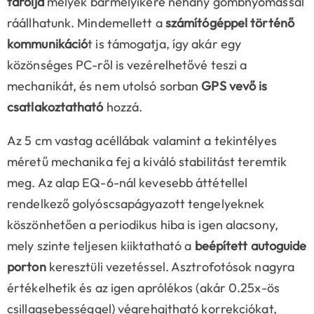
tárolja
melyek bármelyikére néhány gombnyomással
ráállhatunk. Mindemellett a
számítógéppel történő
kommunikáció
t is támogatja, így akár egy
közönséges PC-ről is vezérelhetővé teszi a
mechanikát, és nem utolsó sorban
GPS vevő is
csatlakoztatható
hozzá.
Az 5 cm vastag acéllábak valamint a tekintélyes
méretű mechanika fej a kiváló stabilitást teremtik
meg. Az alap EQ-6-nál kevesebb áttétellel
rendelkező golyóscsapágyazott tengelyeknek
köszönhetően a periodikus hiba is igen alacsony,
mely szinte teljesen kiiktatható a
beépített autoguide
porton
keresztüli vezetéssel. Asztrofotósok nagyra
értékelhetik és az igen aprólékos (akár 0.25x-ös
csillagsebességgel) végrehajtható korrekciókat,