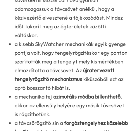
követően is kézzel bárhova gyorsan
odamozgassuk a távcsövet anélkül, hogy a
kézivezérlő elvesztené a tájékozódást. Mindez
időt takarít meg az égterületek közötti
váltáskor.
a kisebb SkyWatcher mechanikák egyik gyenge
pontja volt, hogy tengelyrögzítéskor egy ponton
szorították meg a tengelyt mely kismértékben
elmozdította a távcsövet. Az
újratervezett
tengelyrögzítő mechanizmus
kiküszöböli ezt az
apró bosszantó hibát is.
a mechanika fej
azimutális módba billenthető
,
ekkor az ellensúly helyére egy másik távcsövet
is rögzíthetünk.
a távcsőrögzítő sín a
forgástengelyhez közelebb