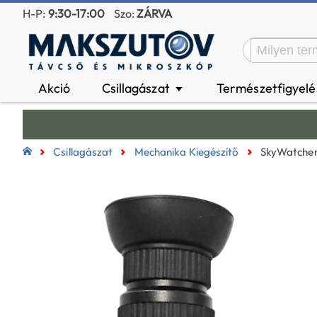
H-P:
9:30-17:00
Szo:
ZÁRVA
Akció
Csillagászat
Természetfigyel
▼
Csillagászat
Mechanika Kiegészítő
SkyWatcher