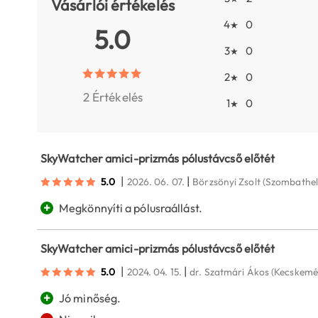
Vásárlói értékelés
4
0
★
5.0
3
0
★
2
0
★
2 Értékelés
1
0
★
SkyWatcher amici-prizmás pólustávcső előtét
|
|
5.0
2026. 06. 07.
Börzsönyi Zsolt
(Szombathel
+
Megkönnyíti a pólusraállást.
SkyWatcher amici-prizmás pólustávcső előtét
|
|
5.0
2024. 04. 15.
dr. Szatmári Ákos
(Kecskemé
+
Jó minőség.