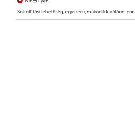
−
Nincs ilyen.
Sok állítási lehetőség, egyszerű, működik kiválóan, pon