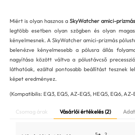
Miért is olyan hasznos a
SkyWatcher amici-prizmás 
legtöbb esetben olyan szögben és olyan magas
kényelmesnek. A SkyWatcher amici-prizmás pólustávc
belenézve kényelmesebb a pólusra állás folyamat
nagyítása között váltva a pólustávcső precesszió
láthatóak, ezáltal pontosabb beállítást tesznek 
képet eredményez.
(Kompatibilis: EQ3, EQ5, AZ-EQ5, HEQ5, EQ6, AZ-
Csomag árak
Vásárlói értékelés (2)
Adat
5
2
★