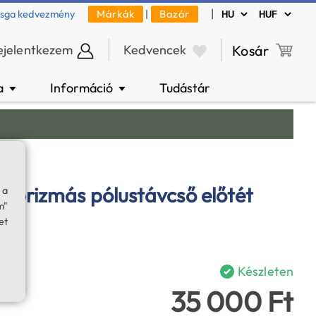
|
zsga kedvezmény
Márkák
|
Bazár
ejelentkezem
Kedvencek
Kosár
a
Információ
Tudástár
▼
▼
-prizmás pólustávcső előtét
 a
m"
et
Készleten
35 000 Ft