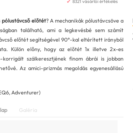
✔
8321 vásárlói értékelés
pólustávcső előtét
? A mechanikák pólustávcsöve a
ságban található, ami a legkevésbé sem számít
ső előtét segítségével 90°-kal eltérített irányból
a. Külön előny, hogy az előtét 1x illetve 2x-es
-korrigált szálkeresztjének finom ábrái is jobban
lehetővé. Az amici-prizmás megoldás egyenesállású
EQ6, Adventurer)
lap
Galéria