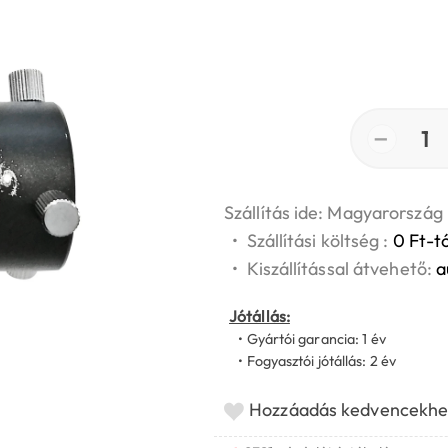
−
1
Szállítás ide: Magyarország
•
Szállítási költség :
0 Ft-tó
•
Kiszállítással átvehető:
a
Jótállás:
• Gyártói garancia: 1 év
• Fogyasztói jótállás: 2 év
Hozzáadás kedvencekhe