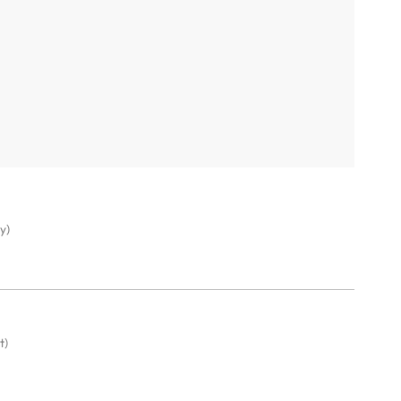
y)
t)