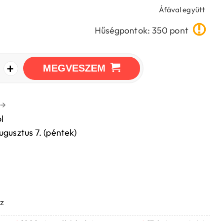
Áfával együtt
Hűségpontok: 350 pont
+
MEGVESZEM
→
l
ugusztus 7. (péntek)
z