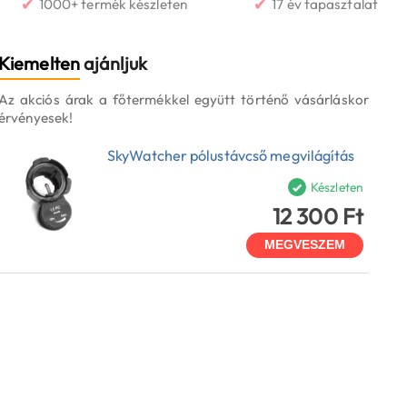
✔
✔
1000+ termék készleten
17 év tapasztalat
Kiemelten
ajánljuk
Az akciós árak a főtermékkel együtt történő vásárláskor
érvényesek!
SkyWatcher pólustávcső megvilágítás
Készleten
12 300 Ft
MEGVESZEM