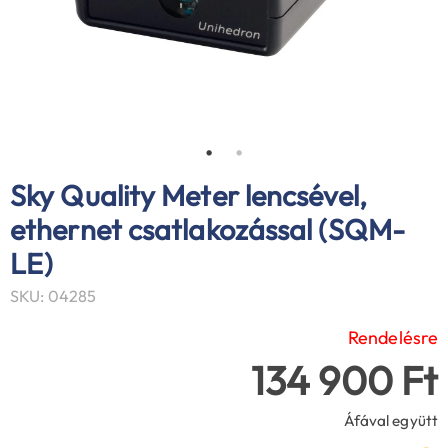
Sky Quality Meter lencsével,
ethernet csatlakozással (SQM-
LE)
SKU: 04285
Rendelésre
134 900 Ft
Áfával együtt