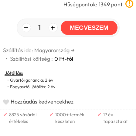
Hűségpontok: 1349 pont
−
+
1
MEGVESZEM
Szállítás ide: Magyarország
→
•
Szállítási költség :
0 Ft-tól
Jótállás:
• Gyártói garancia: 2 év
• Fogyasztói jótállás: 2 év
Hozzáadás kedvencekhez
✔
✔
✔
8325 vásárlói
1000+ termék
17 év
értékelés
készleten
tapasztalat