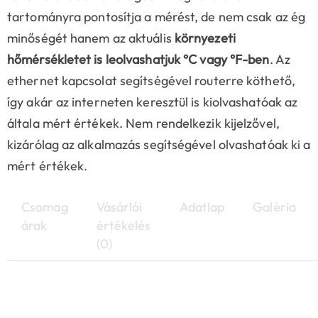
tartományra pontosítja a mérést, de nem csak az ég
minőségét hanem az aktuális
környezeti
hőmérsékletet is leolvashatjuk °C vagy °F-ben
. Az
ethernet kapcsolat segítségével routerre köthető,
így akár az interneten keresztül is kiolvashatóak az
általa mért értékek. Nem rendelkezik kijelzővel,
kizárólag az alkalmazás segítségével olvashatóak ki a
mért értékek.
Csomag
Vásárlói
Adatlap
Galéria
árak
értékelés
(0)