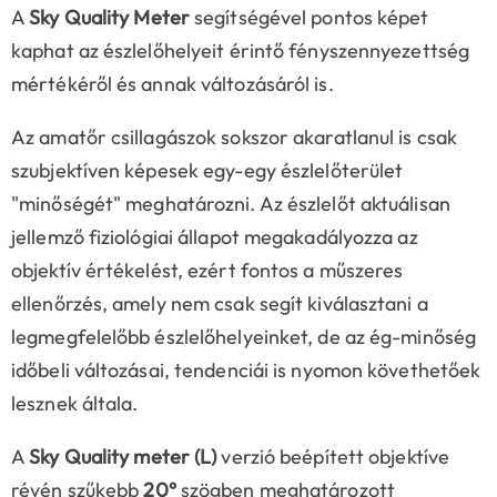
A
Sky Quality Meter
segítségével pontos képet
kaphat az észlelőhelyeit érintő fényszennyezettség
mértékéről és annak változásáról is.
Az amatőr csillagászok sokszor akaratlanul is csak
szubjektíven képesek egy-egy észlelőterület
"minőségét" meghatározni. Az észlelőt aktuálisan
jellemző fiziológiai állapot megakadályozza az
objektív értékelést, ezért fontos a műszeres
ellenőrzés, amely nem csak segít kiválasztani a
legmegfelelőbb észlelőhelyeinket, de az ég-minőség
időbeli változásai, tendenciái is nyomon követhetőek
lesznek általa.
A
Sky Quality meter (L)
verzió beépített objektíve
révén szűkebb
20°
szögben meghatározott