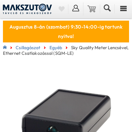
Augusztus 8-án (szombat) 9:30-14:00-ig tartunk
nyitva!
Csillagászat
Egyéb
Sky Quality Meter Lencsével,
Ethernet Csatlakozással (SQM-LE)