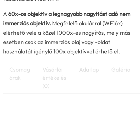
A
60x-os objektív a legnagyobb nagyítást adó nem
immerziós objektív.
Megfelelő okulárral (WF16x)
elérhető vele a közel 1000x-es nagyítás, mely más
esetben csak az immerziós olaj vagy -oldat
használatát igénylő 100x objektívvel érhető el.
Csomag
Vásárlói
Adatlap
Galéria
árak
értékelés
(0)