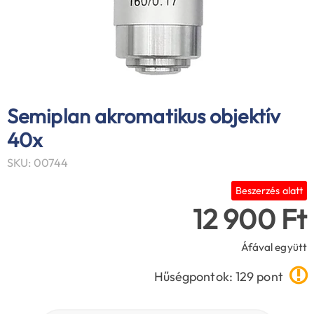
Semiplan akromatikus objektív
40x
SKU: 00744
Beszerzés alatt
12 900 Ft
Áfával együtt
Hűségpontok: 129 pont