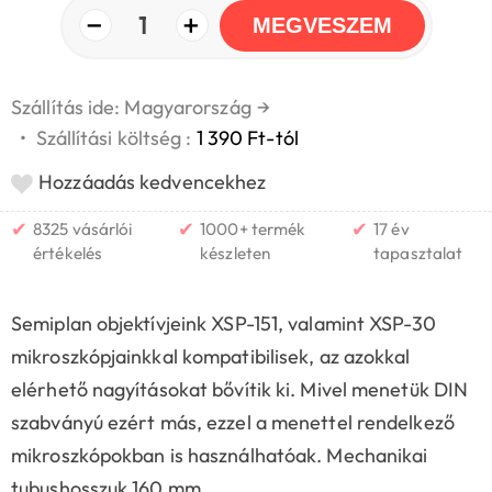
−
+
1
MEGVESZEM
Szállítás ide: Magyarország
→
•
Szállítási költség :
1 390 Ft-tól
Hozzáadás kedvencekhez
✔
✔
✔
8325 vásárlói
1000+ termék
17 év
értékelés
készleten
tapasztalat
Semiplan objektívjeink XSP-151, valamint XSP-30
mikroszkópjainkkal kompatibilisek, az azokkal
elérhető nagyításokat bővítik ki. Mivel menetük DIN
szabványú ezért más, ezzel a menettel rendelkező
mikroszkópokban is használhatóak. Mechanikai
tubushosszuk 160 mm.