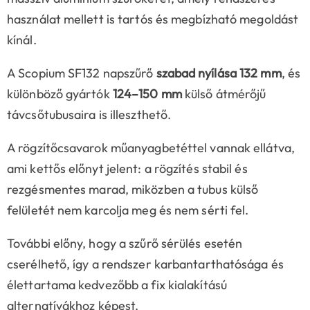
használat mellett is tartós és megbízható megoldást
kínál.
A Scopium SF132 napszűrő
szabad nyílása 132 mm
, és
különböző gyártók
124–150 mm
külső átmérőjű
távcsőtubusaira is illeszthető.
A rögzítőcsavarok műanyagbetéttel vannak ellátva,
ami kettős előnyt jelent: a rögzítés stabil és
rezgésmentes marad, miközben a tubus külső
felületét nem karcolja meg és nem sérti fel.
További előny, hogy a szűrő sérülés esetén
cserélhető, így a rendszer karbantarthatósága és
élettartama kedvezőbb a fix kialakítású
alternatívákhoz képest.