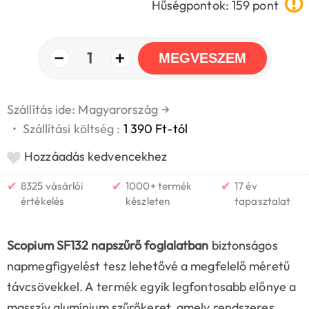
Hűségpontok: 159 pont
−
+
1
MEGVESZEM
Szállítás ide: Magyarország
→
•
Szállítási költség :
1 390 Ft-tól
Hozzáadás kedvencekhez
✔
✔
✔
8325 vásárlói
1000+ termék
17 év
értékelés
készleten
tapasztalat
Scopium SF132 napszűrő foglalatban
biztonságos
napmegfigyelést tesz lehetővé a megfelelő méretű
távcsövekkel. A termék egyik legfontosabb előnye a
masszív alumínium szűrőkeret, amely rendszeres