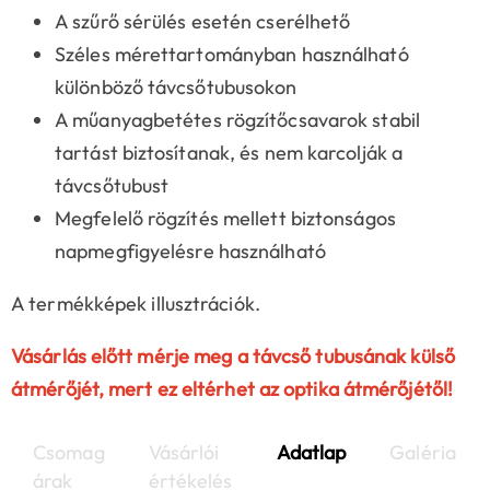
A szűrő sérülés esetén cserélhető
Széles mérettartományban használható
különböző távcsőtubusokon
A műanyagbetétes rögzítőcsavarok stabil
tartást biztosítanak, és nem karcolják a
távcsőtubust
Megfelelő rögzítés mellett biztonságos
napmegfigyelésre használható
A termékképek illusztrációk.
Vásárlás előtt mérje meg a távcső tubusának külső
átmérőjét, mert ez eltérhet az optika átmérőjétől!
Csomag
Vásárlói
Adatlap
Galéria
árak
értékelés