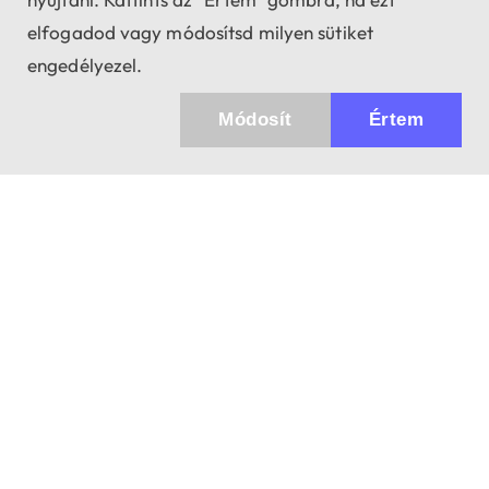
elfogadod vagy módosítsd milyen sütiket
engedélyezel.
Módosít
Értem
Küldhetünk értesítőt az újdonságainkról és
az akciós ajánlatainkról?