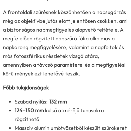
A frontoldali szűrésnek köszönhetően a napsugárzás
még az objektívbe jutás előtt jelentősen csökken, ami
a biztonságos napmegfigyelés alapvető feltétele. A
megfelelően rögzített napszűrő fólia alkalmas a
napkorong megfigyelésére, valamint a napfoltok és
más fotoszférikus részletek vizsgálatára,
amennyiben a távcső paraméterei és a megfigyelési
körülmények ezt lehetővé teszik.
Főbb tulajdonságok
Szabad nyílás:
132 mm
124–150 mm
külső átmérőjű tubusokra
rögzíthető
Masszív alumíniumötvözetből készült szűrőkeret