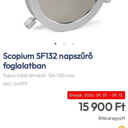
Scopium SF132 napszűrő
foglalatban
Tubus külső átmérő: 124-150 mm
SKU: 04979
Érkezik: 2026. 09. 07. - 09. 13.
15 900 Ft
Áfával együtt