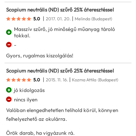
Scopium neutrális (ND) szűrő 25% áteresztéssel
|
|
5.0
2017. 01. 20.
Melinda
(Budapest)
Masszív szűrő, jó minőségű műanyag tároló
+
tokkal.
−
-
Gyors, rugalmas kiszolgálás!
Scopium neutrális (ND) szűrő 25% áteresztéssel
|
|
5.0
2015. 11. 16.
Kozma Attila
(Budapest)
+
jó kidolgozás
−
nincs ilyen
Valóban elengedhetetlen telihold körül, könnyen
felhelyezhető az okulárra.
Örök darab, ha vigyázunk rá.