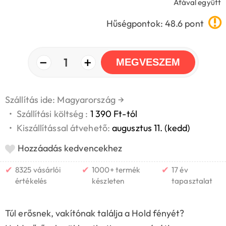
Áfával együtt
Hűségpontok: 48.6 pont
−
+
1
MEGVESZEM
Szállítás ide: Magyarország
→
•
Szállítási költség :
1 390 Ft-tól
•
Kiszállítással átvehető:
augusztus 11. (kedd)
Hozzáadás kedvencekhez
✔
✔
✔
8325 vásárlói
1000+ termék
17 év
értékelés
készleten
tapasztalat
Túl erősnek, vakítónak találja a Hold fényét?