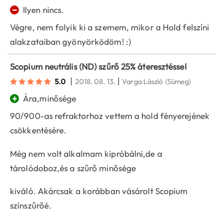
−
Ilyen nincs.
Végre, nem folyik ki a szemem, mikor a Hold felszíni
alakzataiban gyönyörködöm! :)
Scopium neutrális (ND) szűrő 25% áteresztéssel
|
|
5.0
2018. 08. 13.
Varga László
(Sümeg)
+
Ára,minősége
90/900-as refraktorhoz vettem a hold fényerejének
csökkentésére.
Még nem volt alkalmam kipróbálni,de a
tárolódoboz,és a szűrő minősége
kiváló. Akárcsak a korábban vásárolt Scopium
színszűrőé.