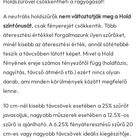
Holdszűrővel csökkentheti a ragyogását!
A neutrális holdszűrők
nem változtatják meg a Hold
színtónusát
, csak fényerejét csökkentik. Több
áteresztési értékkel forgalmazunk ilyen szűrőket,
minél kisebb az áteresztési érték, annál sötétebbé
teszik a távcsőben látott képet. Mivel a Hold
fényének ereje számos tényezőtől függ (holdfázis,
nagyítás, távcső átmérő stb.) ezért nincs olyan
darab, ami minden körülmények között megfelelő
lenne.
10 cm-nél kisebb távcsövek esetében a 25% szűrőt
javasoljuk, nagyobb műszerek esetében a 12.5%-os
szűrő is ajánlható. A 6.25% fényáteresztésű szűrő 20
cm-es vagy nagyobb távcsövek ideális kiegészítője.