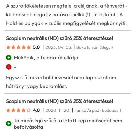
A szűrő tökéletesen megfelel a céljának, a fényerőt -
különösebb negatív hatások nélkül(!) - csökkenti. A
Hold és bolygók vizuális megfigyelését megkönnyíti.
Scopium neutrális (ND) szűrő 25% áteresztéssel
|
|
5.0
2023. 04. 03.
Beke István
(Bugyi)
+
Működik, a feladatát ellátja.
−
-
Egyszerű mezei holdnézésnél nem tapasztaltam
hátrányt vagy képromlást.
Scopium neutrális (ND) szűrő 25% áteresztéssel
|
|
4.0
2020. 11. 20.
Tankó Árpád
(Budapest)
Jó minőségű szűrő, a látott kép minőségét nem
+
befolyásolta