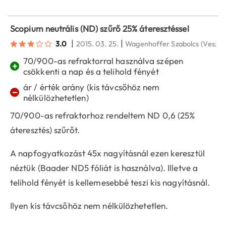
Scopium neutrális (ND) szűrő 25% áteresztéssel
|
|
3.0
2015. 03. 25.
Wagenhoffer Szabolcs
(Veszp
70/900-as refraktorral használva szépen
+
csökkenti a nap és a telihold fényét
ár / érték arány (kis távcsőhöz nem
−
nélkülözhetetlen)
70/900-as refraktorhoz rendeltem ND 0,6 (25%
áteresztés) szűrőt.
A napfogyatkozást 45x nagyításnál ezen keresztül
néztük (Baader ND5 fóliát is használva). Illetve a
telihold fényét is kellemesebbé teszi kis nagyításnál.
Ilyen kis távcsőhöz nem nélkülözhetetlen.