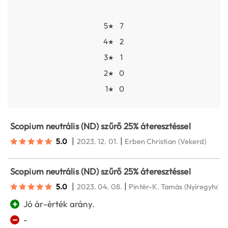
5
7
★
4
2
★
3
1
★
2
0
★
1
0
★
Scopium neutrális (ND) szűrő 25% áteresztéssel
|
|
5.0
2023. 12. 01.
Erben Christian
(Vekerd)
Scopium neutrális (ND) szűrő 25% áteresztéssel
|
|
5.0
2023. 04. 08.
Pintér-K. Tamás
(Nyíregyháza
+
Jó ár-érték arány.
−
-