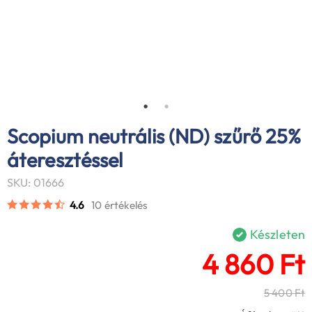
Scopium neutrális (ND) szűrő 25%
áteresztéssel
SKU: 01666
4.6
10 értékelés
Készleten
4 860 Ft
5 400 Ft