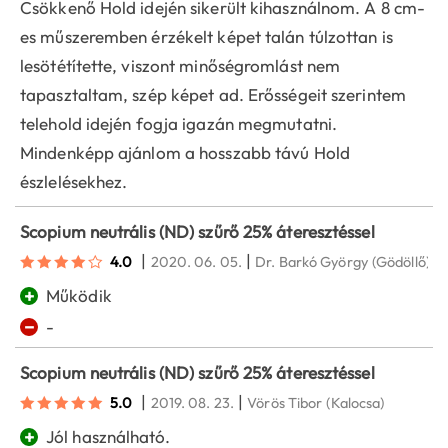
Csökkenő Hold idején sikerült kihasználnom. A 8 cm-
es műszeremben érzékelt képet talán túlzottan is
lesötétítette, viszont minőségromlást nem
tapasztaltam, szép képet ad. Erősségeit szerintem
telehold idején fogja igazán megmutatni.
Mindenképp ajánlom a hosszabb távú Hold
észlelésekhez.
Scopium neutrális (ND) szűrő 25% áteresztéssel
|
|
4.0
2020. 06. 05.
Dr. Barkó György
(Gödöllő)
+
Működik
−
-
Scopium neutrális (ND) szűrő 25% áteresztéssel
|
|
5.0
2019. 08. 23.
Vörös Tibor
(Kalocsa)
+
Jól használható.