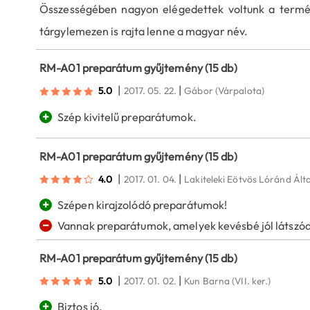
Összességében nagyon elégedettek voltunk a termék
tárgylemezen is rajta lenne a magyar név.
RM-A01 preparátum gyűjtemény (15 db)
|
|
5.0
2017. 05. 22.
Gábor
(Várpalota)
+
Szép kivitelű preparátumok.
RM-A01 preparátum gyűjtemény (15 db)
|
|
4.0
2017. 01. 04.
Lakiteleki Eötvös Lóránd Ált
+
Szépen kirajzolódó preparátumok!
−
Vannak preparátumok, amelyek kevésbé jól látszó
RM-A01 preparátum gyűjtemény (15 db)
|
|
5.0
2017. 01. 02.
Kun Barna
(VII. ker.)
+
Biztos jó.