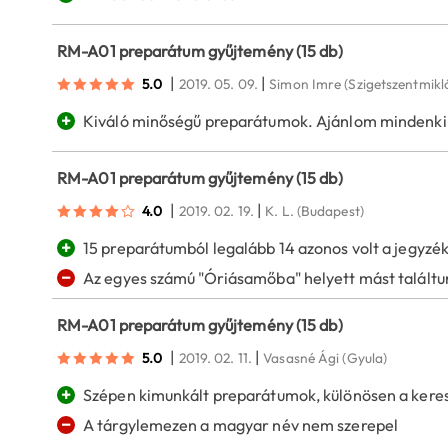
RM-A01 preparátum gyűjtemény (15 db)
|
|
5.0
2019. 05. 09.
Simon Imre
(Szigetszentmikl
+
Kiváló minőségű preparátumok. Ajánlom mindenki
RM-A01 preparátum gyűjtemény (15 db)
|
|
4.0
2019. 02. 19.
K. L.
(Budapest)
+
15 preparátumból legalább 14 azonos volt a jegyzé
−
Az egyes számú "Óriásamőba" helyett mást találtu
RM-A01 preparátum gyűjtemény (15 db)
|
|
5.0
2019. 02. 11.
Vasasné Ági
(Gyula)
+
Szépen kimunkált preparátumok, különösen a kere
−
A tárgylemezen a magyar név nem szerepel