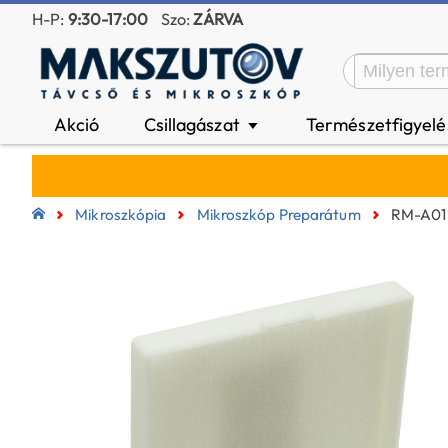
H-P:
9:30-17:00
Szo:
ZÁRVA
Akció
Csillagászat
Természetfigyel
▼
Mikroszkópia
Mikroszkóp Preparátum
RM-A01 