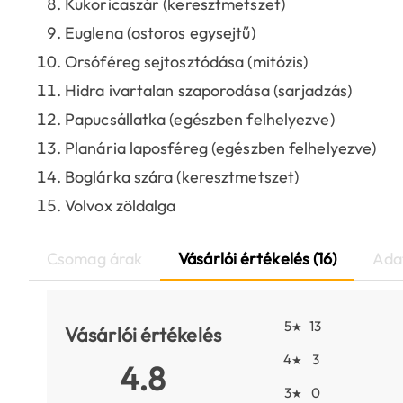
Kukoricaszár (keresztmetszet)
Euglena (ostoros egysejtű)
Orsóféreg sejtosztódása (mitózis)
Hidra ivartalan szaporodása (sarjadzás)
Papucsállatka (egészben felhelyezve)
Planária laposféreg (egészben felhelyezve)
Boglárka szára (keresztmetszet)
Volvox zöldalga
Csomag árak
Vásárlói értékelés (16)
Ada
5
13
★
Vásárlói értékelés
4
3
★
4.8
3
0
★