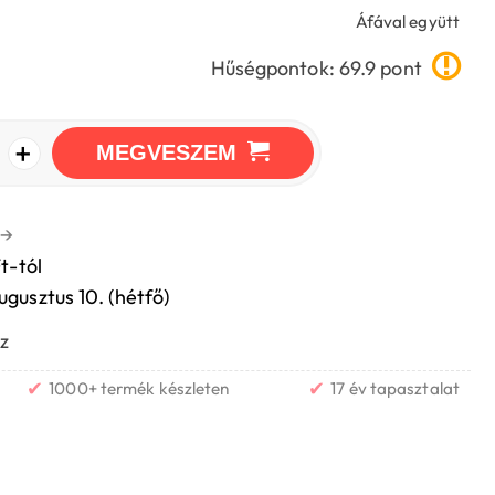
Áfával együtt
Hűségpontok: 69.9 pont
+
MEGVESZEM
→
t-tól
ugusztus 10. (hétfő)
z
✔
✔
1000+ termék készleten
17 év tapasztalat