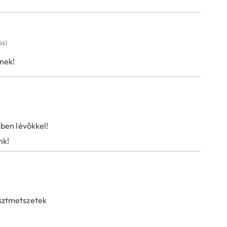
ós)
nek!
kben lévőkkel!
nk!
sztmetszetek