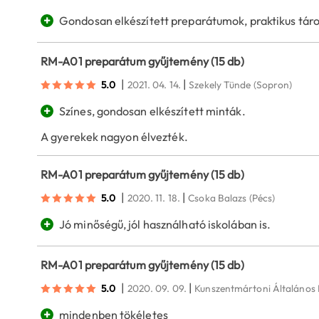
+
Gondosan elkészített preparátumok, praktikus tár
RM-A01 preparátum gyűjtemény (15 db)
|
|
5.0
2021. 04. 14.
Szekely Tünde
(Sopron)
+
Színes, gondosan elkészített minták.
A gyerekek nagyon élvezték.
RM-A01 preparátum gyűjtemény (15 db)
|
|
5.0
2020. 11. 18.
Csoka Balazs
(Pécs)
+
Jó minőségű, jól használható iskolában is.
RM-A01 preparátum gyűjtemény (15 db)
|
|
5.0
2020. 09. 09.
Kunszentmártoni Általános 
+
mindenben tökéletes