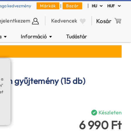
|
zsga kedvezmény
Márkák
|
Bazár
ejelentkezem
Kedvencek
Kosár
a
Információ
Tudástár
▼
▼
um gyűjtemény (15 db)
 a
m"
et
Készleten
6 990 Ft