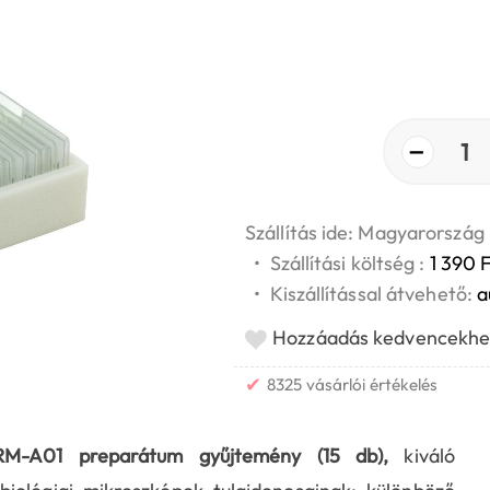
−
1
Szállítás ide: Magyarország
•
Szállítási költség :
1 390 F
•
Kiszállítással átvehető:
a
Hozzáadás kedvencekhe
✔
8325 vásárlói értékelés
RM-A01 preparátum gyűjtemény (15 db),
kiváló