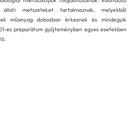
biológiai mikroszkópok tulajdonosainak: különböző
 állati metszeteket tartalmaznak, melyekből
etek műanyag dobozban érkeznek és mindegyik
A01-es preparátum gyűjteményben egyes esetekben
tó.