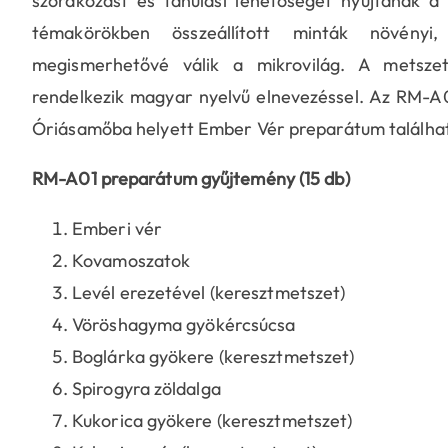
szórakozást és tanulási lehetőséget nyújtanak a 
témakörökben összeállított minták növényi,
megismerhetővé válik a mikrovilág. A metsz
rendelkezik magyar nyelvű elnevezéssel. Az RM-
Óriásamőba helyett Ember Vér preparátum találha
RM-A01 preparátum gyűjtemény (15 db)
Emberi vér
Kovamoszatok
Levél erezetével (keresztmetszet)
Vöröshagyma gyökércsúcsa
Boglárka gyökere (keresztmetszet)
Spirogyra zöldalga
Kukorica gyökere (keresztmetszet)