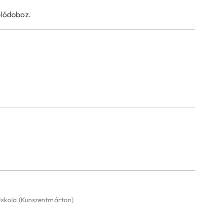
olódoboz.
Iskola
(Kunszentmárton)