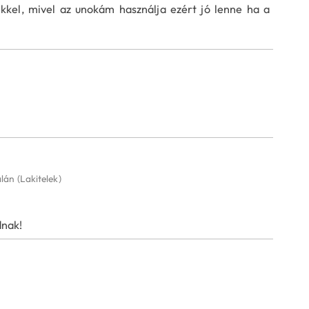
kel, mivel az unokám használja ezért jó lenne ha a
alán
(Lakitelek)
dnak!