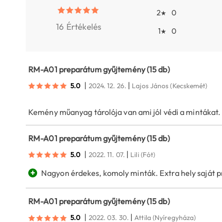
2
0
★
16 Értékelés
1
0
★
RM-A01 preparátum gyűjtemény (15 db)
|
|
5.0
2024. 12. 26.
Lajos János
(Kecskemét)
Kemény műanyag tárolója van ami jól védi a mintákat.
RM-A01 preparátum gyűjtemény (15 db)
|
|
5.0
2022. 11. 07.
Lili
(Fót)
+
Nagyon érdekes, komoly minták. Extra hely saját 
RM-A01 preparátum gyűjtemény (15 db)
|
|
5.0
2022. 03. 30.
Attila
(Nyíregyháza)