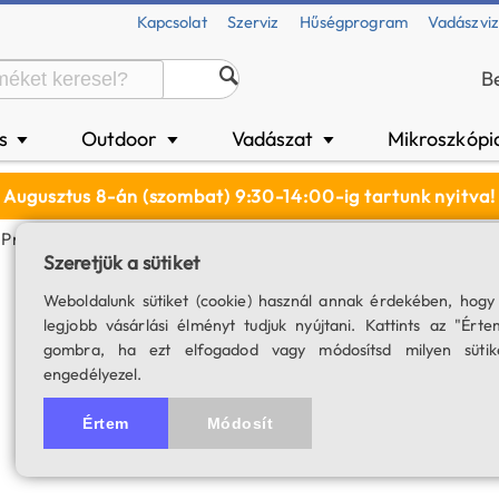
Kapcsolat
Szerviz
Hűségprogram
Vadászvi
B
és
Outdoor
Vadászat
Mikroszkópi
▼
▼
▼
Augusztus 8-án (szombat) 9:30-14:00-ig tartunk nyitva!
Preparátum Gyűjtemény (15 Db)
Szeretjük a sütiket
RM-A01 preparát
Weboldalunk sütiket (cookie) használ annak érdekében, hogy
legjobb vásárlási élményt tudjuk nyújtani. Kattints az "Érte
SKU: 01766
gombra, ha ezt elfogadod vagy módosítsd milyen sütik
engedélyezel.
4.8
16 értékelés
Értem
Módosít