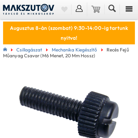
Augusztus 8-án (szombat) 9:30-14:00-ig tartunk
nyitva!
Csillagászat
Mechanika Kiegészítő
Recés Fejű
Műanyag Csavar (M6 Menet, 20 Mm Hossz)