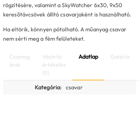
rögzítésére, valamint a SkyWatcher 6x30, 9x50
keresőtávcsövek állító csavarjaként is használható.
Ha eltörik, könnyen pótolható. A műanyag csavar
nem sérti meg a fém felületeket.
Csomag
Vásárlói
Adatlap
Galéria
árak
értékelés
(0)
Kategória:
csavar