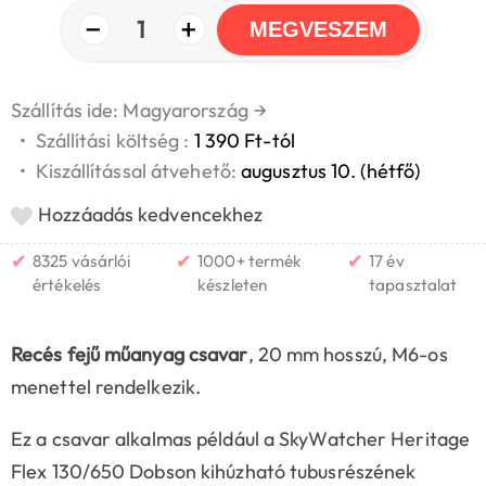
−
+
1
MEGVESZEM
Szállítás ide: Magyarország
→
•
Szállítási költség :
1 390 Ft-tól
•
Kiszállítással átvehető:
augusztus 10. (hétfő)
Hozzáadás kedvencekhez
✔
✔
✔
8325 vásárlói
1000+ termék
17 év
értékelés
készleten
tapasztalat
Recés fejű műanyag csavar
, 20 mm hosszú, M6-os
menettel rendelkezik.
Ez a csavar alkalmas például a SkyWatcher Heritage
Flex 130/650 Dobson kihúzható tubusrészének