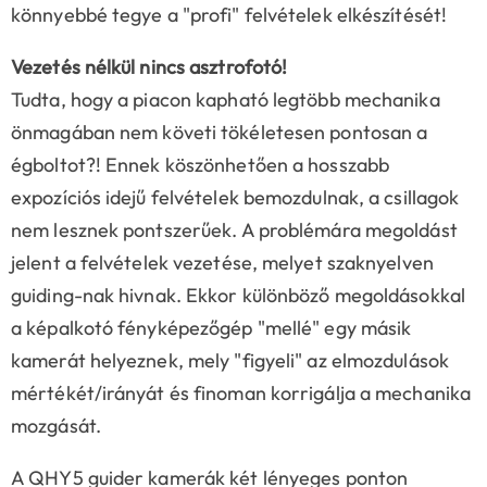
könnyebbé tegye a "profi" felvételek elkészítését!
Vezetés nélkül nincs asztrofotó!
Tudta, hogy a piacon kapható legtöbb mechanika
önmagában nem követi tökéletesen pontosan a
égboltot?! Ennek köszönhetően a hosszabb
expozíciós idejű felvételek bemozdulnak, a csillagok
nem lesznek pontszerűek. A problémára megoldást
jelent a felvételek vezetése, melyet szaknyelven
guiding-nak hivnak. Ekkor különböző megoldásokkal
a képalkotó fényképezőgép "mellé" egy másik
kamerát helyeznek, mely "figyeli" az elmozdulások
mértékét/irányát és finoman korrigálja a mechanika
mozgását.
A QHY5 guider kamerák két lényeges ponton