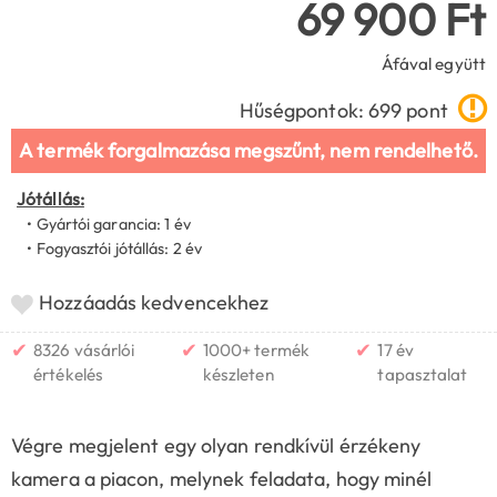
69 900 Ft
Áfával együtt
Hűségpontok: 699 pont
A termék forgalmazása megszűnt, nem rendelhető.
Jótállás:
• Gyártói garancia: 1 év
• Fogyasztói jótállás: 2 év
Hozzáadás kedvencekhez
✔
✔
✔
8326 vásárlói
1000+ termék
17 év
értékelés
készleten
tapasztalat
Végre megjelent egy olyan rendkívül érzékeny
kamera a piacon, melynek feladata, hogy minél