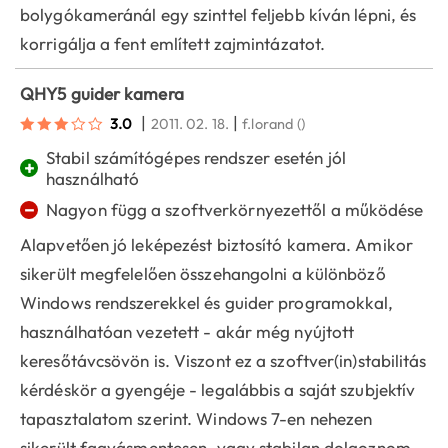
bolygókameránál egy szinttel feljebb kíván lépni, és
korrigálja a fent említett zajmintázatot.
QHY5 guider kamera
|
|
3.0
2011. 02. 18.
f.lorand
()
Stabil számítógépes rendszer esetén jól
+
használható
−
Nagyon függ a szoftverkörnyezettől a működése
Alapvetően jó leképezést biztosító kamera. Amikor
sikerült megfelelően összehangolni a különböző
Windows rendszerekkel és guider programokkal,
használhatóan vezetett - akár még nyújtott
keresőtávcsövön is. Viszont ez a szoftver(in)stabilitás
kérdéskör a gyengéje - legalábbis a saját szubjektív
tapasztalatom szerint. Windows 7-en nehezen
sikerült fagyásmentesen, vagy stabilan dolgoznom