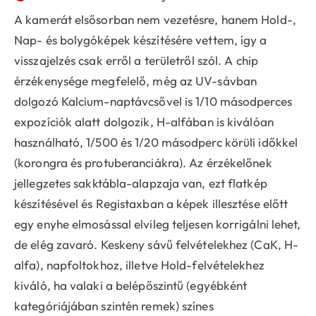
A kamerát elsősorban nem vezetésre, hanem Hold-,
Nap- és bolygóképek készítésére vettem, így a
visszajelzés csak erről a területről szól. A chip
érzékenysége megfelelő, még az UV-sávban
dolgozó Kalcium-naptávcsővel is 1/10 másodperces
expozíciók alatt dolgozik, H-alfában is kiválóan
használható, 1/500 és 1/20 másodperc körüli időkkel
(korongra és protuberanciákra). Az érzékelőnek
jellegzetes sakktábla-alapzaja van, ezt flatkép
készítésével és Registaxban a képek illesztése előtt
egy enyhe elmosással elvileg teljesen korrigálni lehet,
de elég zavaró. Keskeny sávű felvételekhez (CaK, H-
alfa), napfoltokhoz, illetve Hold-felvételekhez
kiváló, ha valaki a belépőszintű (egyébként
kategóriájában szintén remek) színes