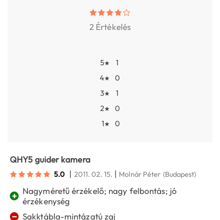
2 Értékelés
5
1
★
4
0
★
3
1
★
2
0
★
1
0
★
QHY5 guider kamera
|
|
5.0
2011. 02. 15.
Molnár Péter
(Budapest)
Nagyméretű érzékelő; nagy felbontás; jó
+
érzékenység
−
Sakktábla-mintázatú zaj