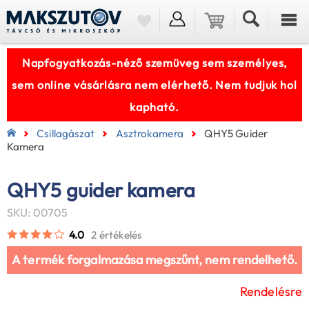
Napfogyatkozás-néző szemüveg sem személyes,
sem online vásárlásra nem elérhető. Nem tudjuk hol
kapható.
Csillagászat
Asztrokamera
QHY5 Guider
Kamera
QHY5 guider kamera
SKU: 00705
4.0
2 értékelés
A termék forgalmazása megszűnt, nem rendelhető.
Rendelésre