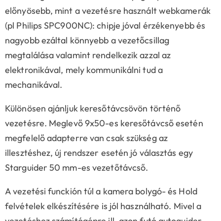
előnyösebb, mint a vezetésre használt webkamerák
(pl Philips SPC900NC): chipje jóval érzékenyebb és
nagyobb ezáltal könnyebb a vezetőcsillag
megtalálása valamint rendelkezik azzal az
elektronikával, mely kommunikálni tud a
mechanikával.
Különösen ajánljuk keresőtávcsövön történő
vezetésre. Meglevő 9x50-es keresőtávcső esetén
megfelelő adapterre van csak szükség az
illesztéshez, új rendszer esetén jó választás egy
Starguider 50 mm-es vezetőtávcső.
A vezetési funckión túl a kamera bolygó- és Hold
felvételek elkészítésére is jól használható.
Mivel a
vezetéshez számítógépre ill. azon futó autoguider