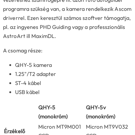
programra szükség van, a kamera r
endelkezik Ascom
driverrel. Ezen keresztül számos szoftver támogatja,
pl. az ingyenes
PHD Guiding
vagy a professzionális
AstroArt ill MaximDL.
A csomag része:
QHY-5 kamera
1.25"/T2 adapter
ST-4 kábel
USB kábel
QHY-5
QHY-5v
(monokróm)
(monokróm)
Micron MT9M001
Micron MT9V032
Érzékelő