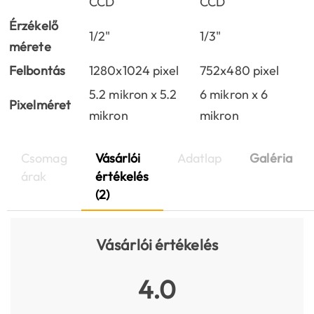
CCD
CCD
Érzékelő
1/2"
1/3"
mérete
Felbontás
1280x1024 pixel
752x480 pixel
5.2 mikron x 5.2
6 mikron x 6
Pixelméret
mikron
mikron
Csomag
Vásárlói
Adatlap
Galéria
árak
értékelés
(2)
Vásárlói értékelés
4.0