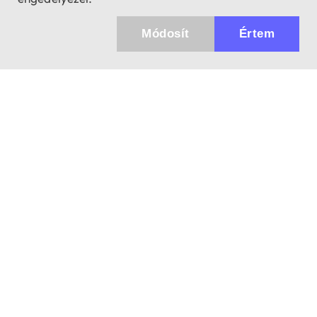
Módosít
Értem
Küldhetünk értesítőt az újdonságainkról és
az akciós ajánlatainkról?
Ajándék 3000 Ft értékű kupon kódot is kapsz.
IGEN, KÉREM!