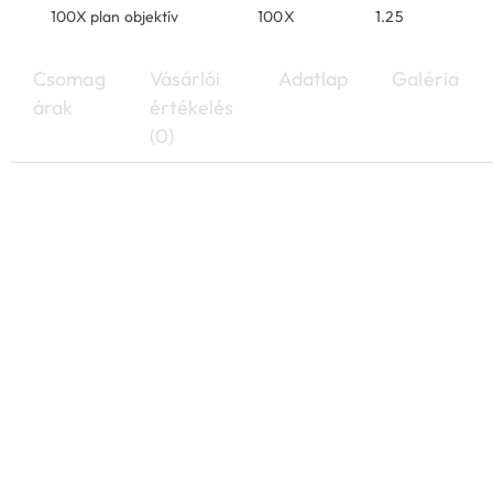
100X plan objektív
100X
1.25
Csomag
Vásárlói
Adatlap
Galéria
árak
értékelés
(0)