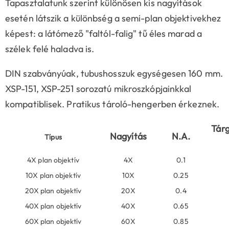
Tapasztalatunk szerint különösen kis nagyítások
esetén látszik a különbség a semi-plan objektivekhez
képest: a látómező "faltól-falig" tű éles marad a
szélek felé haladva is.
DIN szabványúak, tubushosszuk egységesen 160 mm.
XSP-151, XSP-251 sorozatú mikroszkópjainkkal
kompatiblisek. Pratikus tároló-hengerben érkeznek.
Tár
Nagyítás
N.A.
Típus
4X plan objektív
4X
0.1
10X plan objektív
10X
0.25
20X plan objektív
20X
0.4
40X plan objektív
40X
0.65
60X plan objektív
60X
0.85