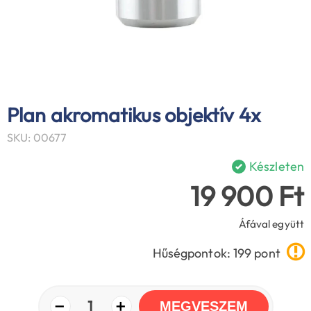
Plan akromatikus objektív 4x
SKU: 00677
Készleten
19 900 Ft
Áfával együtt
Hűségpontok: 199 pont
−
+
1
MEGVESZEM