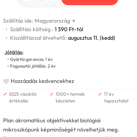
Szállítás ide: Magyarország
→
•
Szállítási költség :
1 390 Ft-tól
•
Kiszállítással átvehető:
augusztus 11. (kedd)
Jótállás:
• Gyártói garancia: 1 év
• Fogyasztói jótállás: 2 év
Hozzáadás kedvencekhez
✔
✔
✔
8325 vásárlói
1000+ termék
17 év
értékelés
készleten
tapasztalat
Plan akromatikus objektívekkel biológiai
mikroszkópunk képminőségét növelhetjük meg.