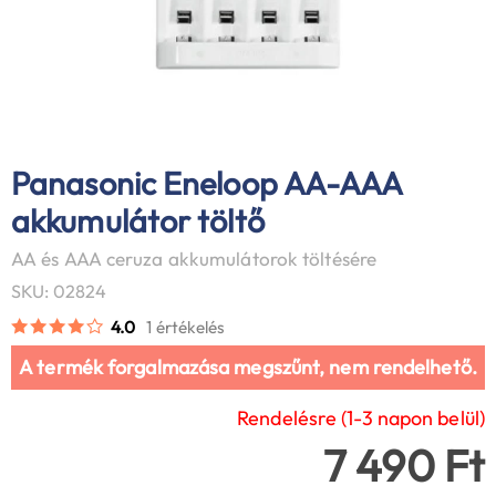
Panasonic Eneloop AA-AAA
akkumulátor töltő
AA és AAA ceruza akkumulátorok töltésére
SKU: 02824
4.0
1 értékelés
A termék forgalmazása megszűnt, nem rendelhető.
Rendelésre (1-3 napon belül)
7 490 Ft