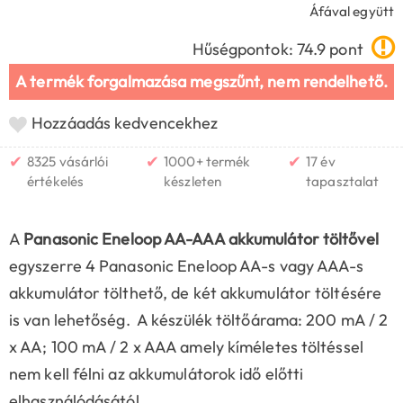
Áfával együtt
Hűségpontok: 74.9 pont
A termék forgalmazása megszűnt, nem rendelhető.
Hozzáadás kedvencekhez
✔
✔
✔
8325 vásárlói
1000+ termék
17 év
értékelés
készleten
tapasztalat
A
Panasonic Eneloop AA-AAA akkumulátor töltővel
egyszerre 4 Panasonic Eneloop AA-s vagy AAA-s
akkumulátor tölthető, de két akkumulátor töltésére
is van lehetőség. A készülék töltőárama: 200 mA / 2
x AA; 100 mA / 2 x AAA amely kíméletes töltéssel
nem kell félni az akkumulátorok idő előtti
elhasználódásától.