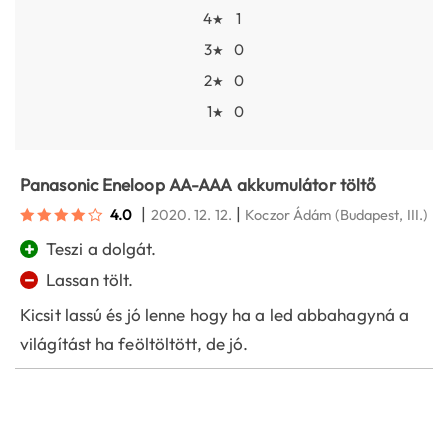
4
1
★
3
0
★
2
0
★
1
0
★
Panasonic Eneloop AA-AAA akkumulátor töltő
|
|
4.0
2020. 12. 12.
Koczor Ádám
(Budapest, III.)
+
Teszi a dolgát.
−
Lassan tölt.
Kicsit lassú és jó lenne hogy ha a led abbahagyná a
világítást ha feöltöltött, de jó.