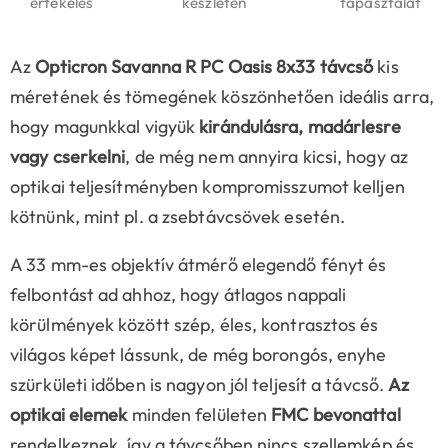
értékelés
készleten
tapasztalat
Az
Opticron Savanna R PC Oasis 8x33 távcső
kis
méretének és tömegének köszönhetően ideális arra,
hogy magunkkal vigyük
kirándulásra, madárlesre
vagy cserkelni
, de még nem annyira kicsi, hogy az
optikai teljesítményben kompromisszumot kelljen
kötnünk, mint pl. a zsebtávcsövek esetén.
A 33 mm-es objektív átmérő elegendő fényt és
felbontást ad ahhoz, hogy átlagos nappali
körülmények között szép, éles, kontrasztos és
világos képet lássunk, de még borongós, enyhe
szürkületi időben is nagyon jól teljesít a távcső.
Az
optikai elemek
minden felületen
FMC bevonattal
rendelkeznek, így a távcsőben nincs szellemkép és