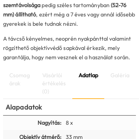
szemtávolsága
pedig széles tartományban
(52-76
mm) állítható
, ezért még a 7 éves vagy annál idősebb
gyerekek is bele tudnak nézni.
A távcső kényelmes, neoprén nyakpánttal valamint
rögzíthető objektívvédő sapkával érkezik, mely
garantálja, hogy nem vesznek el a használat során.
Csomag
Vásárlói
Adatlap
Galéria
árak
értékelés
(0)
Alapadatok
Nagyítás:
8 x
Objektív átmérő:
33 mm