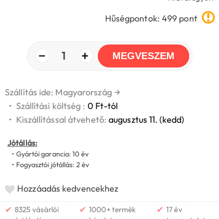
Hűségpontok: 499 pont
−
+
1
MEGVESZEM
Szállítás ide: Magyarország
→
•
Szállítási költség :
0 Ft-tól
•
Kiszállítással átvehető:
augusztus 11. (kedd)
Jótállás:
• Gyártói garancia: 10 év
• Fogyasztói jótállás: 2 év
Hozzáadás kedvencekhez
✔
✔
✔
8325 vásárlói
1000+ termék
17 év