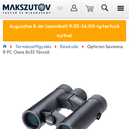
Augusztus 8-án (szombat) 9:30-14:00-ig tartunk
nyitva!
Természetfigyelés
Binokulár
Opticron Savanna
R PC Oasis 8x33 Távcső