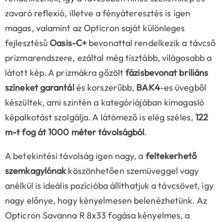
zavaró reflexió, illetve a fényáteresztés is igen
magas, valamint az Opticron saját különleges
fejlesztésű
Oasis-C+
bevonattal rendelkezik a távcső
prizmarendszere, ezáltal még tisztább, világosabb a
látott kép. A prizmákra gőzölt
fázisbevonat briliáns
színeket garantál
és korszerűbb,
BAK4
-es üvegből
készültek, ami szintén a kategóriájában kimagasló
képalkotást szolgálja. A látómező is elég széles,
122
m-t fog át 1000 méter távolságból
.
A betekintési távolság igen nagy, a
feltekerhető
szemkagylónak
köszönhetően szemüveggel vagy
anélkül is ideális pozícióba állíthatjuk a távcsövet, így
nagy előnye, hogy kényelmesen belenézhetünk. Az
Opticron Savanna R 8x33 fogása kényelmes, a