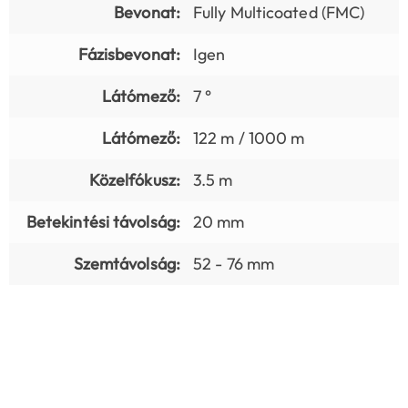
Bevonat:
Fully Multicoated (FMC)
Fázisbevonat:
Igen
Látómező:
7 °
Látómező:
122 m / 1000 m
Közelfókusz:
3.5 m
Betekintési távolság:
20 mm
Szemtávolság:
52 - 76 mm