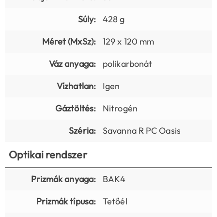
Súly:
428 g
Méret (MxSz):
129 x 120 mm
Váz anyaga:
polikarbonát
Vízhatlan:
Igen
Gáztöltés:
Nitrogén
Széria:
Savanna R PC Oasis
Optikai rendszer
Prizmák anyaga:
BAK4
Prizmák típusa:
Tetőél