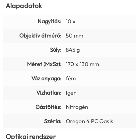
Alapadatok
Nagyítás:
10 x
Objektív átmérő:
50 mm
Súly:
845 g
Méret (MxSz):
170 x 130 mm
Váz anyaga:
fém
Vízhatlan:
Igen
Gáztöltés:
Nitrogén
Széria:
Oregon 4 PC Oasis
Optikai rendszer