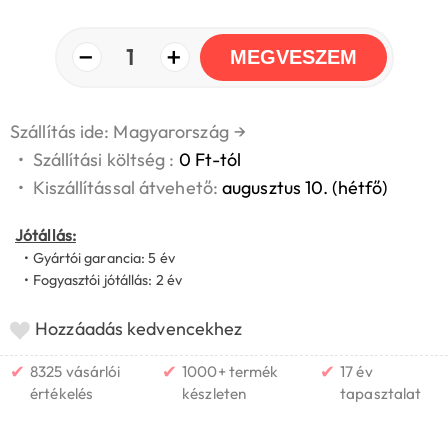
−
+
1
MEGVESZEM
Szállítás ide: Magyarország
→
•
Szállítási költség :
0 Ft-tól
•
Kiszállítással átvehető:
augusztus 10. (hétfő)
Jótállás:
• Gyártói garancia: 5 év
• Fogyasztói jótállás: 2 év
Hozzáadás kedvencekhez
✔
✔
✔
8325 vásárlói
1000+ termék
17 év
értékelés
készleten
tapasztalat