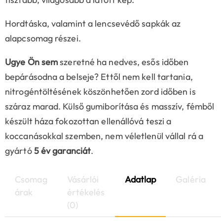
Hordtáska, valamint a lencsevédő sapkák az
alapcsomag részei.
Ugye Ön sem
szeretné ha nedves, esős időben
bepárásodna a belseje? Ettől nem kell tartania,
nitrogéntöltésének köszönhetően zord időben is
száraz marad. Külső gumiborítása és masszív, fémből
készült háza fokozottan ellenállóvá teszi a
koccanásokkal szemben, nem véletlenül vállal rá a
gyártó
5 év garanciát
.
Csomag
Vásárlói
Adatlap
Galéria
árak
értékelés
(0)