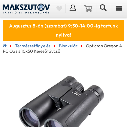
Augusztus 8-án (szombat) 9:30-14:00-ig tartunk
nyitva!
Természetfigyelés
Binokulár
Opticron Oregon 4
PC Oasis 10x50 Keresőtávcső