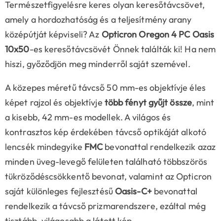
Természetfigyelésre keres olyan keresőtávcsövet,
amely a hordozhatóság és a teljesítmény arany
középútját képviseli? Az
Opticron Oregon 4 PC Oasis
10x50
-es keresőtávcsövét Önnek találták ki! Ha nem
hiszi, győződjön meg minderről saját szemével.
A közepes méretű távcső 50 mm-es objektívje éles
képet rajzol és objektívje
több fényt gyűjt össze
, mint
a kisebb, 42 mm-es modellek. A világos és
kontrasztos kép érdekében távcső optikáját alkotó
lencsék mindegyike
FMC
bevonattal rendelkezik azaz
minden üveg-levegő felületen található többszörös
tükröződéscsökkentő bevonat, valamint az Opticron
saját különleges fejlesztésű
Oasis-C+
bevonattal
rendelkezik a távcső prizmarendszere, ezáltal még
tisztább, világosabb a látott kép.