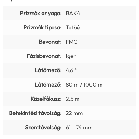
Prizmák anyaga:
BAK4
Prizmák típusa:
Tetőél
Bevonat:
FMC
Fázisbevonat:
Igen
Látómező:
4.6 °
Látómező:
80 m / 1000 m
Közelfókusz:
2.5 m
Betekintési távolság:
22 mm
Szemtávolság:
61 - 74 mm