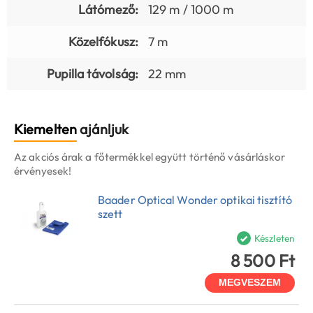
Látómező:
129 m / 1000 m
Közelfókusz:
7 m
Pupilla távolság:
22 mm
Kiemelten
ajánljuk
Az akciós árak a főtermékkel együtt történő vásárláskor
érvényesek!
Baader Optical Wonder optikai tisztító
szett
Készleten
8 500 Ft
MEGVESZEM