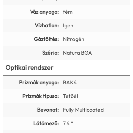
Váz anyaga:
fém
Vízhatlan:
Igen
Gáztöltés:
Nitrogén
Széria:
Natura BGA
Optikai rendszer
Prizmák anyaga:
BAK4
Prizmák típusa:
Tetőél
Bevonat:
Fully Multicoated
Látómező:
7.4 °