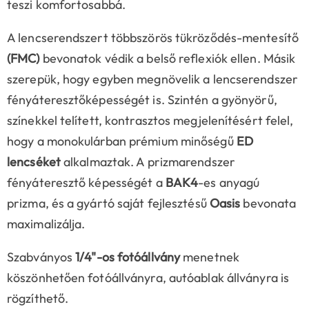
teszi komfortosabbá.
A lencserendszert többszörös tükröződés-mentesítő
(FMC)
bevonatok védik a belső reflexiók ellen. Másik
szerepük, hogy egyben megnövelik a lencserendszer
fényáteresztőképességét is. Szintén a gyönyörű,
színekkel telített, kontrasztos megjelenítésért felel,
hogy a monokulárban prémium minőségű
ED
lencséket
alkalmaztak. A prizmarendszer
fényáteresztő képességét a
BAK4
-es anyagú
prizma, és a gyártó saját fejlesztésű
Oasis
bevonata
maximalizálja.
Szabványos
1/4"-os fotóállvány
menetnek
köszönhetően fotóállványra, autóablak állványra is
rögzíthető.