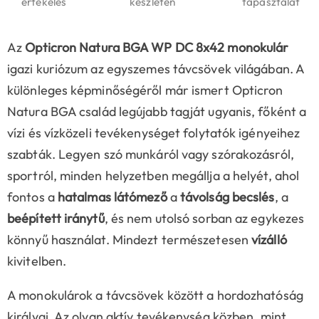
értékelés
készleten
tapasztalat
Az
Opticron Natura BGA WP DC 8x42 monokulár
igazi kuriózum az egyszemes távcsövek világában. A
különleges képminőségéről már ismert Opticron
Natura BGA család legújabb tagját ugyanis, főként a
vízi és vízközeli tevékenységet folytatók igényeihez
szabták. Legyen szó munkáról vagy szórakozásról,
sportról, minden helyzetben megállja a helyét, ahol
fontos a
hatalmas látómező
a
távolság becslés
, a
beépített iránytű
, és nem utolsó sorban az egykezes
könnyű használat. Mindezt természetesen
vízálló
kivitelben.
A monokulárok a távcsövek között a hordozhatóság
királyai. Az olyan aktív tevékenység közben, mint