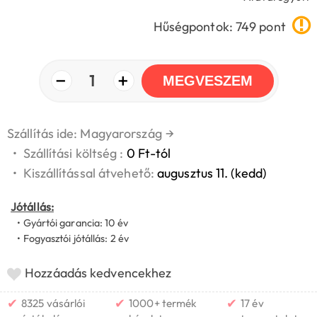
Hűségpontok: 749 pont
−
+
1
MEGVESZEM
Szállítás ide: Magyarország
→
•
Szállítási költség :
0 Ft-tól
•
Kiszállítással átvehető:
augusztus 11. (kedd)
Jótállás:
• Gyártói garancia: 10 év
• Fogyasztói jótállás: 2 év
Hozzáadás kedvencekhez
✔
✔
✔
8325 vásárlói
1000+ termék
17 év