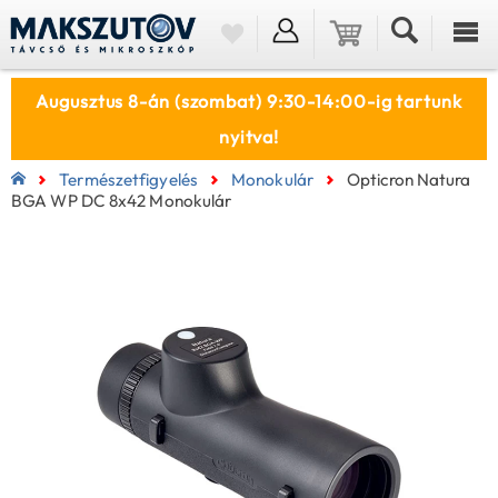
Augusztus 8-án (szombat) 9:30-14:00-ig tartunk
nyitva!
Természetfigyelés
Monokulár
Opticron Natura
BGA WP DC 8x42 Monokulár