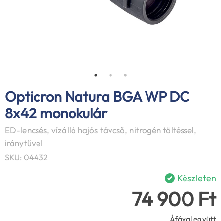
Opticron Natura BGA WP DC
8x42 monokulár
ED-lencsés, vízálló hajós távcső, nitrogén töltéssel,
iránytűvel
SKU: 04432
Készleten
74 900 Ft
Áfával együtt