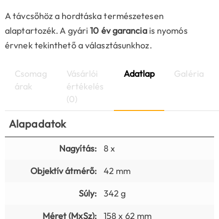
A távcsőhöz a hordtáska természetesen
alaptartozék. A gyári
10 év garancia
is nyomós
érvnek tekinthető a választásunkhoz.
Csomag
Vásárlói
Adatlap
Galéria
árak
értékelés
(0)
Alapadatok
Nagyítás:
8 x
Objektív átmérő:
42 mm
Súly:
342 g
Méret (MxSz):
158 x 62 mm