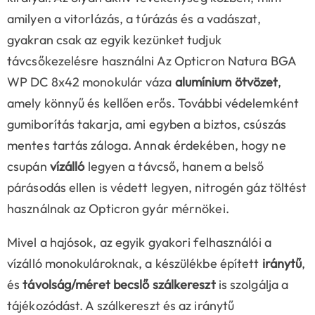
amilyen a vitorlázás, a túrázás és a vadászat,
gyakran csak az egyik kezünket tudjuk
távcsőkezelésre használni Az Opticron Natura BGA
WP DC 8x42 monokulár váza
alumínium ötvözet
,
amely könnyű és kellően erős. További védelemként
gumiborítás takarja, ami egyben a biztos, csúszás
mentes tartás záloga. Annak érdekében, hogy ne
csupán
vízálló
legyen a távcső, hanem a belső
párásodás ellen is védett legyen, nitrogén gáz töltést
használnak az Opticron gyár mérnökei.
Mivel a hajósok, az egyik gyakori felhasználói a
vízálló monokulároknak, a készülékbe épített
iránytű
,
és
távolság/méret becslő szálkereszt
is szolgálja a
tájékozódást. A szálkereszt és az iránytű