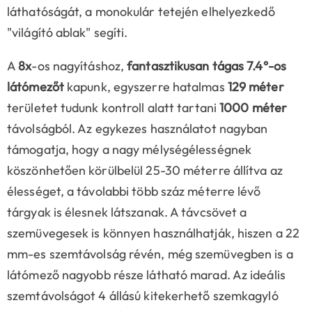
láthatóságát, a monokulár tetején elhelyezkedő
"világító ablak" segíti.
A
8x
-os nagyításhoz,
fantasztikusan tágas 7.4°-os
látómezőt
kapunk, egyszerre hatalmas
129 méter
területet tudunk kontroll alatt tartani
1000 méter
távolságból. Az egykezes használatot nagyban
támogatja, hogy a nagy mélységélességnek
köszönhetően körülbelül 25-30 méterre állítva az
élességet, a távolabbi több száz méterre lévő
tárgyak is élesnek látszanak. A távcsövet a
szemüvegesek is könnyen használhatják, hiszen a 22
mm-es szemtávolság révén, még szemüvegben is a
látómező nagyobb része látható marad. Az ideális
szemtávolságot 4 állású kitekerhető szemkagyló