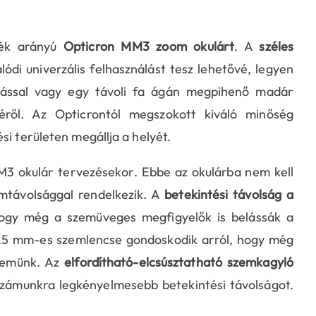
ték arányú
Opticron MM3 zoom okulárt
. A
széles
lódi univerzális felhasználást tesz lehetővé, legyen
ítással vagy egy távoli fa ágán megpihenő madár
séről. Az Opticrontól megszokott kiváló minőség
si területen megállja a helyét.
3 okulár tervezésekor. Ebbe az okulárba nem kell
mtávolsággal rendelkezik. A
betekintési távolság a
ogy még a szemüveges megfigyelők is belássák a
1.5 mm-es szemlencse gondoskodik arról, hogy még
szemünk. Az
elfordítható-elcsúsztatható szemkagyló
a számunkra legkényelmesebb betekintési távolságot.