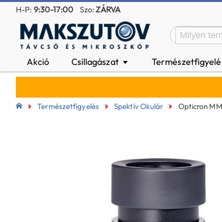
H-P:
9:30-17:00
Szo:
ZÁRVA
Akció
Csillagászat
Természetfigyel
▼
Természetfigyelés
Spektív Okulár
Opticron MM