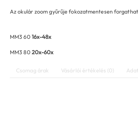
Az okulár zoom gyűrűje fokozatmentesen forgatható 
MM3 60
16x-48x
MM3 80
20x-60x
Csomag árak
Vásárlói értékelés (0)
Adat