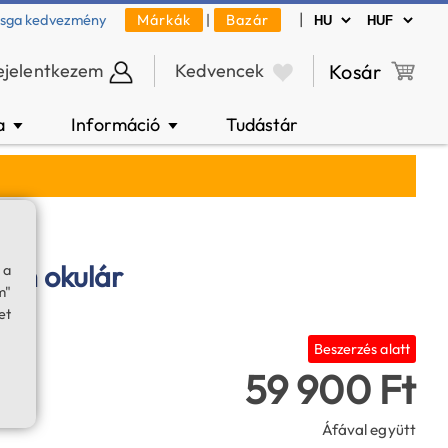
|
zsga kedvezmény
Márkák
|
Bazár
ejelentkezem
Kedvencek
Kosár
a
Információ
Tudástár
▼
▼
om okulár
 a
m"
et
Beszerzés alatt
59 900 Ft
Áfával együtt