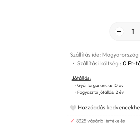
−
1
Szállítás ide: Magyarország
•
Szállítási költség :
0 Ft-tó
Jótállás:
• Gyártói garancia: 10 év
• Fogyasztói jótállás: 2 év
Hozzáadás kedvencekhe
✔
8325 vásárlói értékelés