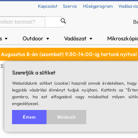
Kapcsolat
Szerviz
Hűségprogram
Vadászvi
B
és
Outdoor
Vadászat
Mikroszkópi
▼
▼
▼
Augusztus 8-án (szombat) 9:30-14:00-ig tartunk nyitva!
3 Zoom Okulár
Szeretjük a sütiket
Opticron MM3 zo
Weboldalunk sütiket (cookie) használ annak érdekében, hogy
legjobb vásárlási élményt tudjuk nyújtani. Kattints az "Érte
SKU: 04377
gombra, ha ezt elfogadod vagy módosítsd milyen sütik
engedélyezel.
Értem
Módosít