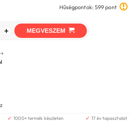
Hűségpontok: 599 pont
+
MEGVESZEM
→
l
z
✔
✔
1000+ termék készleten
17 év tapasztalat