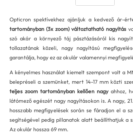
Opticron spektívekhez ajánljuk a kedvező ár-ér
tartományban (3x zoom) változtatható nagyítás
va
szó akár a környező táj pásztázásáról kis nagy
tollazatának közeli, nagy nagyítású megfigyelé
garantálja, hogy ez az okulár valamennyi megfigyelé
A kényelmes használat kiemelt szempont volt a MM
belepréseli a szemünket, mert 14-17 mm közti sze
teljes zoom tartományban kellően nagy
ahhoz, h
látómező egészét nagy nagyításokon is. A nagy, 2
hosszabb megfigyelések során se fáradjon el a 
segítségével pedig pillanatok alatt beállíthatjuk 
Az okulár hossza 69 mm.