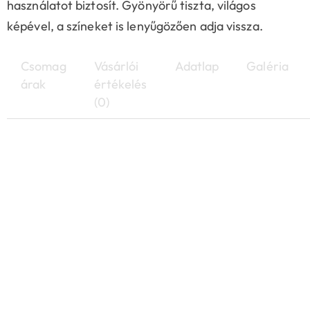
használatot biztosít. Gyönyörű tiszta, világos
képével, a színeket is lenyűgözően adja vissza.
Csomag
Vásárlói
Adatlap
Galéria
árak
értékelés
(0)