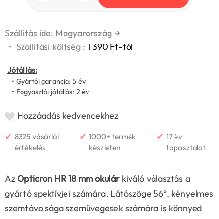
Szállítás ide: Magyarország
→
•
Szállítási költség :
1 390 Ft-tól
Jótállás:
• Gyártói garancia: 5 év
• Fogyasztói jótállás: 2 év
Hozzáadás kedvencekhez
✔
✔
✔
8325 vásárlói
1000+ termék
17 év
értékelés
készleten
tapasztalat
Az
Opticron HR 18 mm okulár
kiváló választás a
gyártó spektívjei számára. Látószöge 56°, kényelmes
szemtávolsága szemüvegesek számára is könnyed