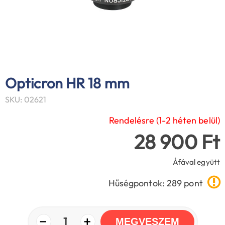
Opticron HR 18 mm
SKU: 02621
Rendelésre (1-2 héten belül)
28 900 Ft
Áfával együtt
Hűségpontok: 289 pont
−
+
1
MEGVESZEM