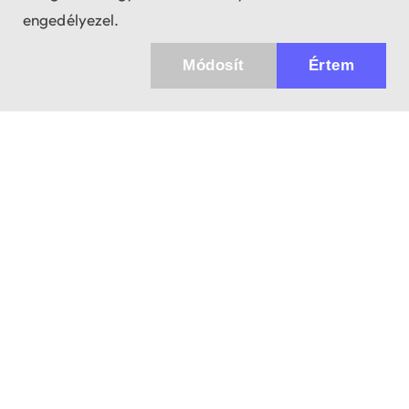
engedélyezel.
Módosít
Értem
Küldhetünk értesítőt az újdonságainkról és
az akciós ajánlatainkról?
Ajándék 3000 Ft értékű kupon kódot is kapsz.