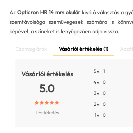
Az
Opticron HR 14 mm okulár
kiváló választás a gy
szemtávolsága szemüvegesek számára is könnyed 
képével, a színeket is lenyűgözően adja vissza.
Csomag árak
Vásárlói értékelés (1)
Adat
5
1
★
Vásárlói értékelés
4
0
★
5.0
3
0
★
2
0
★
1 Értékelés
1
0
★