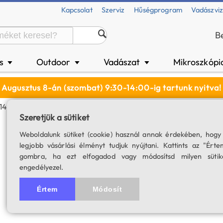
Kapcsolat
Szerviz
Hűségprogram
Vadászvi
B
és
Outdoor
Vadászat
Mikroszkópi
▼
▼
▼
Augusztus 8-án (szombat) 9:30-14:00-ig tartunk nyitva!
 14 Mm
Szeretjük a sütiket
Opticron HR 14 
Weboldalunk sütiket (cookie) használ annak érdekében, hogy
legjobb vásárlási élményt tudjuk nyújtani. Kattints az "Érte
SKU: 02622
gombra, ha ezt elfogadod vagy módosítsd milyen sütik
engedélyezel.
5.0
1 értékelés
Értem
Módosít