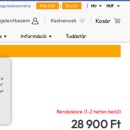
|
zsga kedvezmény
Márkák
|
Bazár
ejelentkezem
Kedvencek
Kosár
a
Információ
Tudástár
▼
▼
mm
 a
m"
et
Rendelésre (1-2 héten belül)
28 900 Ft