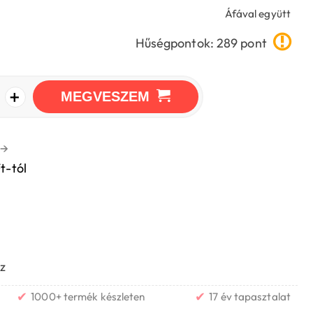
Áfával együtt
Hűségpontok: 289 pont
+
MEGVESZEM
→
t-tól
z
✔
✔
1000+ termék készleten
17 év tapasztalat