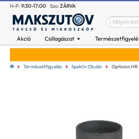
H-P:
9:30-17:00
Szo:
ZÁRVA
Akció
Csillagászat
Természetfigyel
▼
Természetfigyelés
Spektív Okulár
Opticron HR