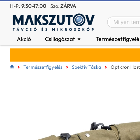
H-P:
9:30-17:00
Szo:
ZÁRVA
Akció
Csillagászat
Természetfigyel
▼
Természetfigyelés
Spektív Táska
Opticron Hor