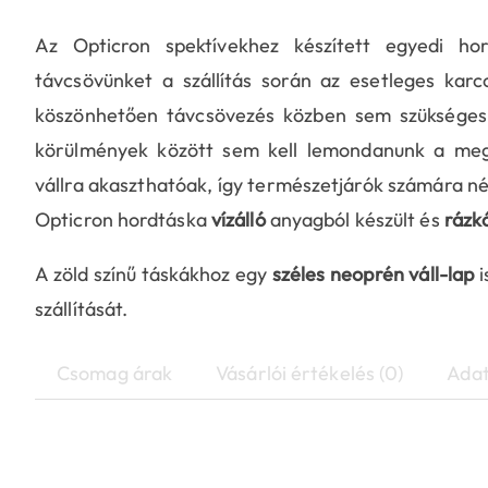
Az Opticron spektívekhez készített egyedi hor
távcsövünket a szállítás során az esetleges karc
köszönhetően távcsövezés közben sem szükséges el
körülmények között sem kell lemondanunk a megf
vállra akaszthatóak, így természetjárók számára n
Opticron hordtáska
vízálló
anyagból készült és
rázk
A zöld színű táskákhoz egy
széles neoprén váll-lap
i
szállítását.
Csomag árak
Vásárlói értékelés (0)
Adat