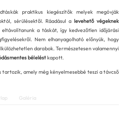
dtáskák praktikus kiegészítők melyek megóvják
októl, sérülésektől. Ráadásul a
levehető végeknek
távolítanunk a táskát, így kedvezőtlen időjárási
igyelésekről. Nem elhanyagolható előnyük, hogy
élkülözhetetlen darabok. Természetesen valamennyi
ódásmentes bélelést
kapott.
s tartozik, amely még kényelmesebbé teszi a távcső
lap
Galéria