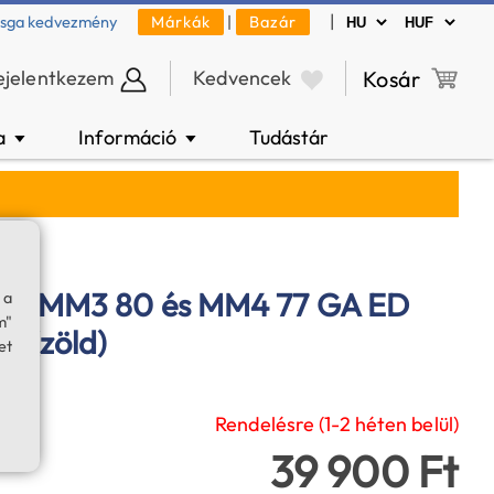
|
zsga kedvezmény
Márkák
|
Bazár
ejelentkezem
Kedvencek
Kosár
a
Információ
Tudástár
▼
▼
ska MM3 80 és MM4 77 GA ED
 a
m"
z (zöld)
et
Rendelésre (1-2 héten belül)
39 900 Ft