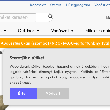
Kapcsolat
Szerviz
Hűségprogram
Vadászvi
B
és
Outdoor
Vadászat
Mikroszkópi
▼
▼
▼
Augusztus 8-án (szombat) 9:30-14:00-ig tartunk nyitva!
dtáska MM3 80 És MM4 77 GA ED Egyenes Spektívhez (zöld)
Szeretjük a sütiket
Opticron hordtá
Weboldalunk sütiket (cookie) használ annak érdekében, hogy
legjobb vásárlási élményt tudjuk nyújtani. Kattints az "Érte
egyenes spektívhe
gombra, ha ezt elfogadod vagy módosítsd milyen sütik
engedélyezel.
SKU: 02986
Értem
Módosít