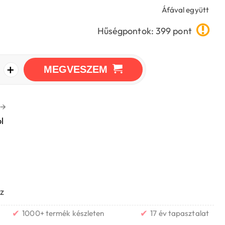
Áfával együtt
Hűségpontok: 399 pont
+
MEGVESZEM
→
l
z
✔
✔
1000+ termék készleten
17 év tapasztalat