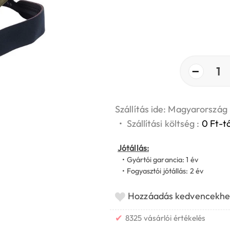
−
1
Szállítás ide: Magyarország
•
Szállítási költség :
0 Ft-tó
Jótállás:
• Gyártói garancia: 1 év
• Fogyasztói jótállás: 2 év
Hozzáadás kedvencekhe
✔
8325 vásárlói értékelés