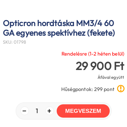
Opticron hordtáska MM3/4 60
GA egyenes spektívhez (fekete)
SKU: 01798
Rendelésre (1-2 héten belül)
29 900 Ft
Áfával együtt
Hűségpontok: 299 pont
−
+
1
MEGVESZEM