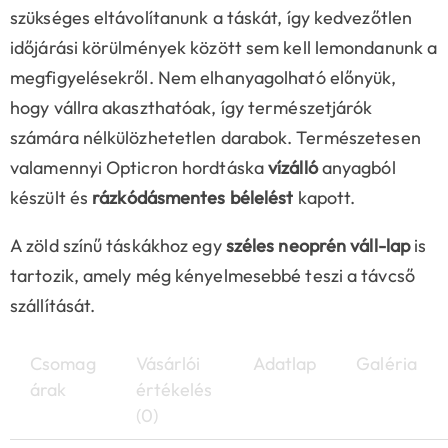
szükséges eltávolítanunk a táskát, így kedvezőtlen
időjárási körülmények között sem kell lemondanunk a
megfigyelésekről. Nem elhanyagolható előnyük,
hogy vállra akaszthatóak, így természetjárók
számára nélkülözhetetlen darabok. Természetesen
valamennyi Opticron hordtáska
vízálló
anyagból
készült és
rázkódásmentes bélelést
kapott.
A zöld színű táskákhoz egy
széles neoprén váll-lap
is
tartozik, amely még kényelmesebbé teszi a távcső
szállítását.
Csomag
Vásárlói
Adatlap
Galéria
árak
értékelés
(0)