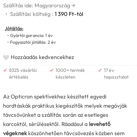
Szállítás ide: Magyarország
→
•
Szállítási költség :
1 390 Ft-tól
Jótállás:
• Gyártói garancia: 1 év
• Fogyasztói jótállás: 2 év
Hozzáadás kedvencekhez
✔
✔
✔
8325 vásárlói
1000+ termék
17 év
értékelés
készleten
tapasztalat
Az Opticron spektívekhez készített egyedi
hordtáskák praktikus kiegészítők melyek megóvják
távcsövünket a szállítás során az esetleges
karcoktól, sérülésektől. Ráadásul a
levehető
végeknek
köszönhetően távcsövezés közben sem