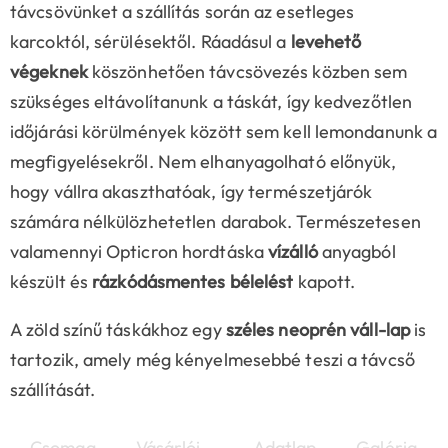
távcsövünket a szállítás során az esetleges
karcoktól, sérülésektől. Ráadásul a
levehető
végeknek
köszönhetően távcsövezés közben sem
szükséges eltávolítanunk a táskát, így kedvezőtlen
időjárási körülmények között sem kell lemondanunk a
megfigyelésekről. Nem elhanyagolható előnyük,
hogy vállra akaszthatóak, így természetjárók
számára nélkülözhetetlen darabok. Természetesen
valamennyi Opticron hordtáska
vízálló
anyagból
készült és
rázkódásmentes bélelést
kapott.
A zöld színű táskákhoz egy
széles neoprén váll-lap
is
tartozik, amely még kényelmesebbé teszi a távcső
szállítását.
Csomag
Vásárlói
Adatlap
Galéria