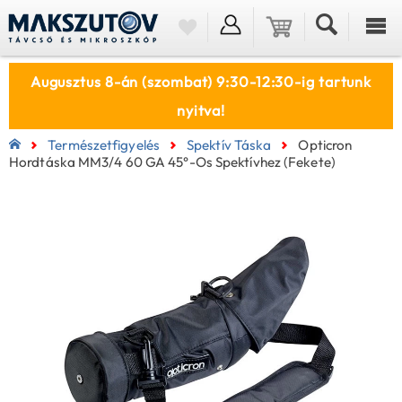
Augusztus 8-án (szombat) 9:30-12:30-ig tartunk
nyitva!
Természetfigyelés
Spektív Táska
Opticron
Hordtáska MM3/4 60 GA 45°-Os Spektívhez (fekete)