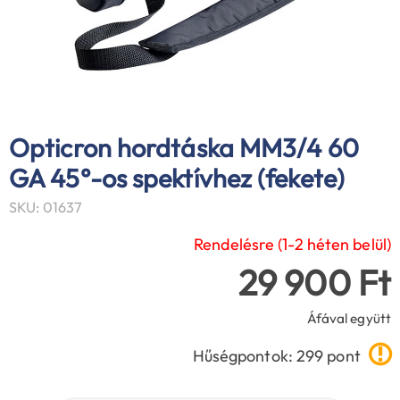
Opticron hordtáska MM3/4 60
GA 45°-os spektívhez (fekete)
SKU: 01637
Rendelésre (1-2 héten belül)
29 900 Ft
Áfával együtt
Hűségpontok: 299 pont