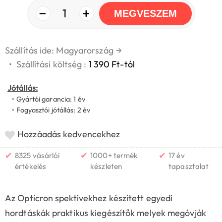
−
+
1
MEGVESZEM
Szállítás ide: Magyarország
→
•
Szállítási költség :
1 390 Ft-tól
Jótállás:
• Gyártói garancia: 1 év
• Fogyasztói jótállás: 2 év
Hozzáadás kedvencekhez
✔
✔
✔
8325 vásárlói
1000+ termék
17 év
értékelés
készleten
tapasztalat
Az Opticron spektívekhez készített egyedi
hordtáskák praktikus kiegészítők melyek megóvják