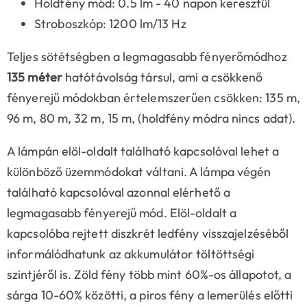
Holdfény mód: 0.5 lm - 40 napon keresztül
Stroboszkóp: 1200 lm/13 Hz
Teljes sötétségben a legmagasabb fényerőmódhoz
135 méter
hatótávolság társul, ami a csökkenő
fényerejű módokban értelemszerűen csökken: 135 m,
96 m, 80 m, 32 m, 15 m, (holdfény módra nincs adat).
A lámpán elöl-oldalt található kapcsolóval lehet a
különböző üzemmódokat váltani. A lámpa végén
található kapcsolóval azonnal elérhető a
legmagasabb fényerejű mód. Elöl-oldalt a
kapcsolóba rejtett diszkrét ledfény visszajelzéséből
informálódhatunk az akkumulátor töltöttségi
szintjéről is. Zöld fény több mint 60%-os állapotot, a
sárga 10-60% közötti, a piros fény a lemerülés előtti