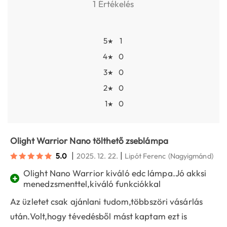
1 Értékelés
5
1
★
4
0
★
3
0
★
2
0
★
1
0
★
Olight Warrior Nano tölthető zseblámpa
|
|
5.0
2025. 12. 22.
Lipót Ferenc
(Nagyigmánd)
Olight Nano Warrior kiváló edc lámpa.Jó akksi
+
menedzsmenttel,kiváló funkciókkal
Az üzletet csak ajánlani tudom,többszöri vásárlás
után.Volt,hogy tévedésből mást kaptam ezt is