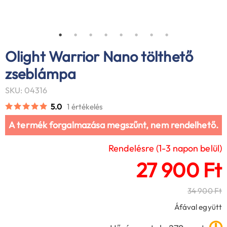
Olight Warrior Nano tölthető
zseblámpa
SKU: 04316
5.0
1 értékelés
A termék forgalmazása megszűnt, nem rendelhető.
Rendelésre (1-3 napon belül)
27 900 Ft
34 900 Ft
Áfával együtt