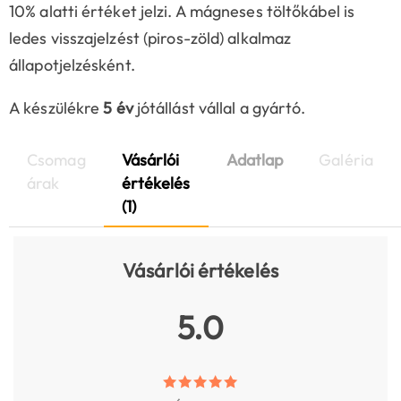
10% alatti értéket jelzi. A mágneses töltőkábel is
ledes visszajelzést (piros-zöld) alkalmaz
állapotjelzésként.
A készülékre
5 év
jótállást vállal a gyártó.
Csomag
Vásárlói
Adatlap
Galéria
árak
értékelés
(1)
Vásárlói értékelés
5.0