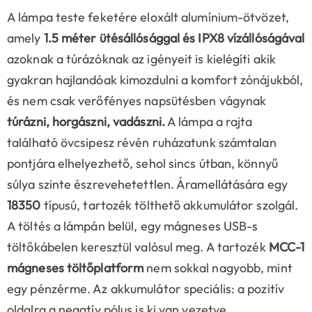
A lámpa teste feketére eloxált alumínium-ötvözet,
amely
1.5 méter ütésállósággal és IPX8 vízállóságával
azoknak a túrázóknak az igényeit is kielégíti akik
gyakran hajlandóak kimozdulni a komfort zónájukból,
és nem csak verőfényes napsütésben vágynak
túrázni, horgászni, vadászni.
A lámpa a rajta
található övcsipesz révén ruházatunk számtalan
pontjára elhelyezhető, sehol sincs útban, könnyű
súlya szinte észrevehetettlen. Áramellátására egy
18350
típusú, tartozék tölthető akkumulátor szolgál.
A töltés a lámpán belül, egy mágneses USB-s
töltőkábelen keresztül valósul meg. A tartozék
MCC-1
mágneses töltőplatform
nem sokkal nagyobb, mint
egy pénzérme. Az akkumulátor speciális: a pozitív
oldalra a negatív pólus is ki van vezetve.