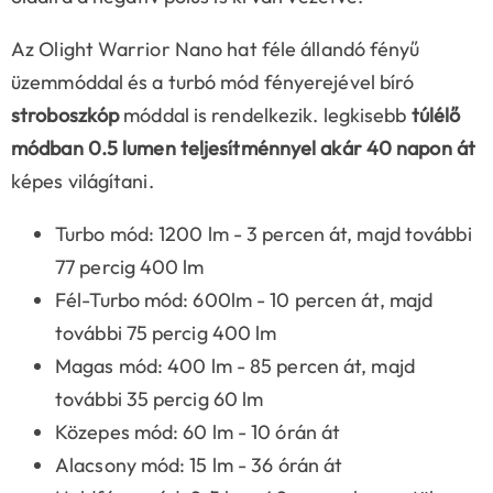
Az Olight Warrior Nano hat féle állandó fényű
üzemmóddal és a turbó mód fényerejével bíró
stroboszkóp
móddal is rendelkezik. legkisebb
túlélő
módban 0.5 lumen teljesítménnyel akár 40 napon át
képes világítani.
Turbo mód: 1200 lm - 3 percen át, majd további
77 percig 400 lm
Fél-Turbo mód: 600lm - 10 percen át, majd
további 75 percig 400 lm
Magas mód: 400 lm - 85 percen át, majd
további 35 percig 60 lm
Közepes mód: 60 lm - 10 órán át
Alacsony mód: 15 lm - 36 órán át