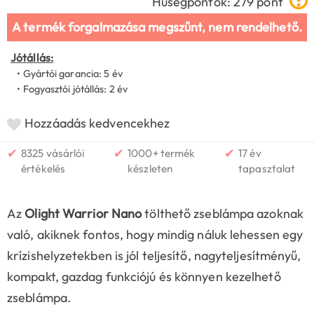
Hűségpontok: 279 pont
A termék forgalmazása megszűnt, nem rendelhető.
Jótállás:
• Gyártói garancia: 5 év
• Fogyasztói jótállás: 2 év
Hozzáadás kedvencekhez
✔
✔
✔
8325 vásárlói
1000+ termék
17 év
értékelés
készleten
tapasztalat
Az
Olight Warrior Nano
tölthető zseblámpa azoknak
való, akiknek fontos, hogy mindig náluk lehessen egy
krízishelyzetekben is jól teljesítő, nagyteljesítményű,
kompakt, gazdag funkciójú és könnyen kezelhető
zseblámpa.