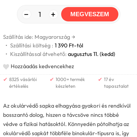
−
+
1
MEGVESZEM
Szállítás ide: Magyarország
→
•
Szállítási költség :
1 390 Ft-tól
•
Kiszállítással átvehető:
augusztus 11. (kedd)
Hozzáadás kedvencekhez
✔
✔
✔
8325 vásárlói
1000+ termék
17 év
értékelés
készleten
tapasztalat
Az okulárvédő sapka elhagyása gyakori és rendkívül
bosszantó dolog, hiszen a távcsöve nincs többé
védve a fizikai hatásoktól. Könnyedén pótolhatja az
okulárvédő sapkát többféle binokulár-típusra is, így