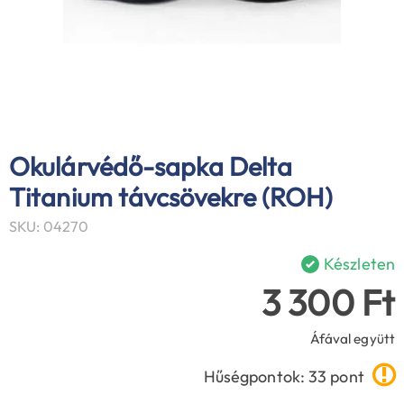
Okulárvédő-sapka Delta
Titanium távcsövekre (ROH)
SKU: 04270
Készleten
3 300 Ft
Áfával együtt
Hűségpontok: 33 pont