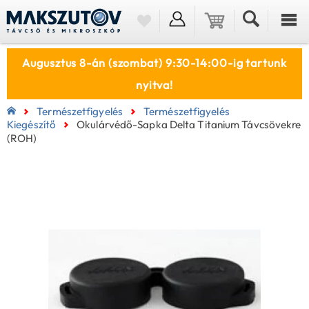
Augusztus 8-án (szombat) 9:30-14:00-ig tartunk
nyitva!
Természetfigyelés
Természetfigyelés
Kiegészítő
Okulárvédő-Sapka Delta Titanium Távcsövekre
(ROH)