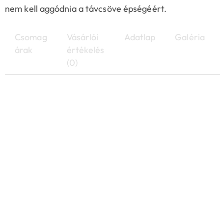
nem kell aggódnia a távcsöve épségéért.
Csomag
Vásárlói
Adatlap
Galéria
árak
értékelés
(0)