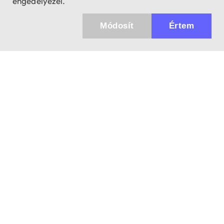
engedélyezel.
Módosít
Értem
Küldhetünk értesítőt az újdonságainkról és
az akciós ajánlatainkról?
Ajándék 3000 Ft értékű kupon kódot is kapsz.
IGEN, KÉREM!