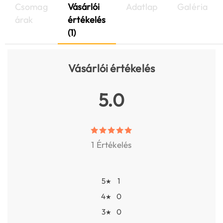
Csomag
Vásárlói
Adatlap
Galéria
árak
értékelés
(1)
Vásárlói értékelés
5.0
1 Értékelés
5
1
★
4
0
★
3
0
★