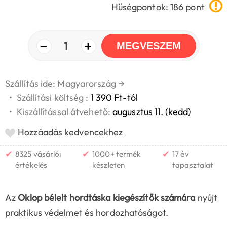
Hűségpontok: 186 pont
−
+
1
MEGVESZEM
Szállítás ide: Magyarország
→
•
Szállítási költség :
1 390 Ft-tól
•
Kiszállítással átvehető:
augusztus 11. (kedd)
Hozzáadás kedvencekhez
✔
✔
✔
8325 vásárlói
1000+ termék
17 év
értékelés
készleten
tapasztalat
Az
Oklop bélelt hordtáska kiegészítők számára
nyújt
praktikus védelmet és hordozhatóságot.