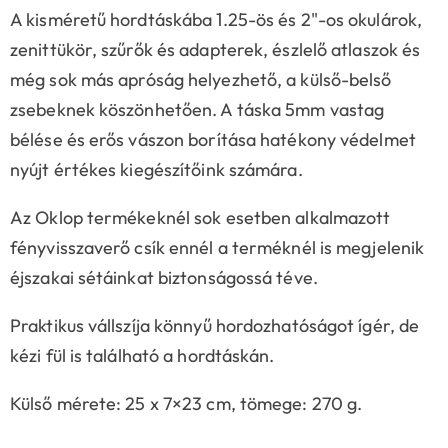
A kisméretű hordtáskába 1.25-ös és 2"-os okulárok,
zenittükör, szűrők és adapterek, észlelő atlaszok és
még sok más apróság helyezhető, a külső-belső
zsebeknek köszönhetően. A táska 5mm vastag
bélése és erős vászon borítása hatékony védelmet
nyújt értékes kiegészítőink számára.
Az Oklop termékeknél sok esetben alkalmazott
fényvisszaverő csík ennél a terméknél is megjelenik
éjszakai sétáinkat biztonságossá téve.
Praktikus vállszíja könnyű hordozhatóságot ígér, de
kézi fül is található a hordtáskán.
Külső mérete: 25 x 7×23 cm, tömege: 270 g.