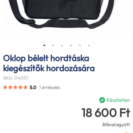
Oklop bélelt hordtáska
kiegészítők hordozására
SKU: 04051
5.0
1 értékelés
Készleten
18 600 Ft
Áfával együtt