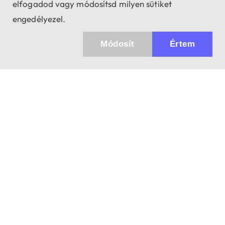
elfogadod vagy módosítsd milyen sütiket
engedélyezel.
Módosít
Értem
Küldhetünk értesítőt az újdonságainkról és
az akciós ajánlatainkról?
Ajándék 3000 Ft értékű kupon kódot is kapsz.