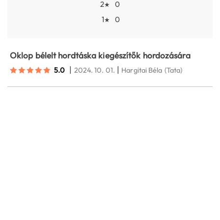
2
0
★
1
0
★
Oklop bélelt hordtáska kiegészítők hordozására
|
|
5.0
2024. 10. 01.
Hargitai Béla
(Tata)