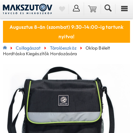
Augusztus 8-án (szombat) 9:30-14:00-ig tartunk
nyitva!
Csillagászat
Tárolóeszköz
Oklop Bélelt
Hordtáska Kiegészítők Hordozására