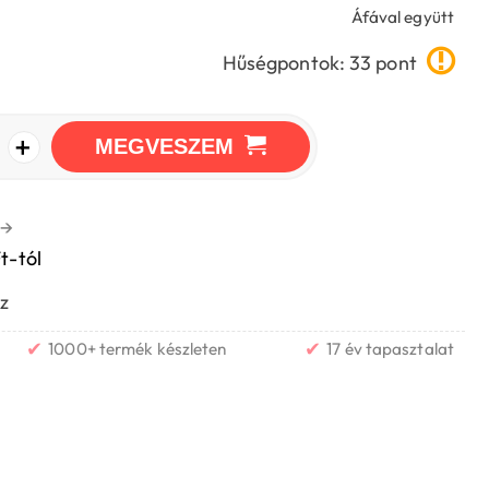
Áfával együtt
Hűségpontok: 33 pont
+
MEGVESZEM
→
t-tól
z
✔
✔
1000+ termék készleten
17 év tapasztalat