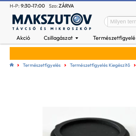
H-P:
9:30-17:00
Szo:
ZÁRVA
Akció
Csillagászat
Természetfigyel
▼
Természetfigyelés
Természetfigyelés Kiegészítő