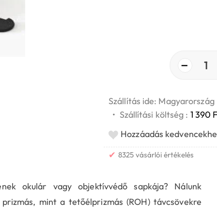
−
1
Szállítás ide: Magyarország
•
Szállítási költség :
1 390 F
Hozzáadás kedvencekhe
✔
8325 vásárlói értékelés
ének okulár vagy objektívvédő sapkája? Nálunk
 prizmás, mint a tetőélprizmás (ROH) távcsövekre