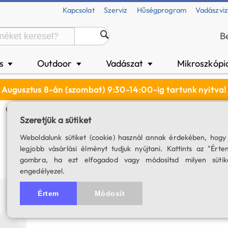
Kapcsolat
Szerviz
Hűségprogram
Vadászvi
B
és
Outdoor
Vadászat
Mikroszkópi
▼
▼
▼
Augusztus 8-án (szombat) 9:30-14:00-ig tartunk nyitva!
Objektívvédő Sapka Delta Titanium 56 Mm Távcsövekre
Szeretjük a sütiket
Objektívvédő sap
Weboldalunk sütiket (cookie) használ annak érdekében, hogy
legjobb vásárlási élményt tudjuk nyújtani. Kattints az "Érte
távcsövekre
gombra, ha ezt elfogadod vagy módosítsd milyen sütik
engedélyezel.
SKU: 00242
Értem
Módosít