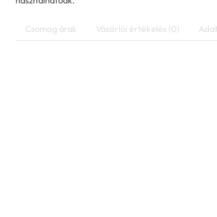
használhatóak.
Csomag árak
Vásárlói értékelés (0)
Adat