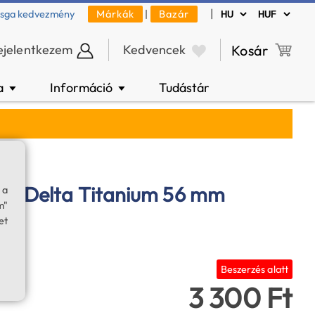
|
zsga kedvezmény
Márkák
|
Bazár
ejelentkezem
Kedvencek
Kosár
a
Információ
Tudástár
▼
▼
ka Delta Titanium 56 mm
 a
m"
et
Beszerzés alatt
3 300 Ft