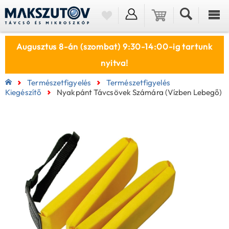
Augusztus 8-án (szombat) 9:30-14:00-ig tartunk
nyitva!
Természetfigyelés
Természetfigyelés
Kiegészítő
Nyakpánt Távcsövek Számára (vízben Lebegő)