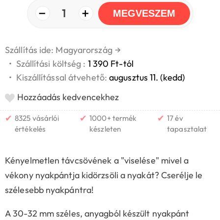
−
+
1
MEGVESZEM
Szállítás ide: Magyarország
→
•
Szállítási költség :
1 390 Ft-tól
•
Kiszállítással átvehető:
augusztus 11. (kedd)
Hozzáadás kedvencekhez
✔
✔
✔
8325 vásárlói
1000+ termék
17 év
értékelés
készleten
tapasztalat
Kényelmetlen távcsövének a "viselése" mivel a
vékony nyakpántja kidörzsöli a nyakát? Cserélje le
szélesebb nyakpántra!
A 30-32 mm széles, anyagból készült nyakpánt