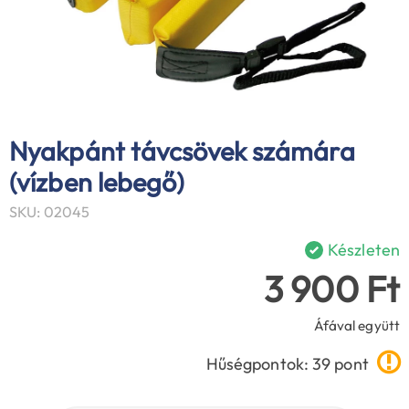
Nyakpánt távcsövek számára
(vízben lebegő)
SKU: 02045
Készleten
3 900 Ft
Áfával együtt
Hűségpontok: 39 pont