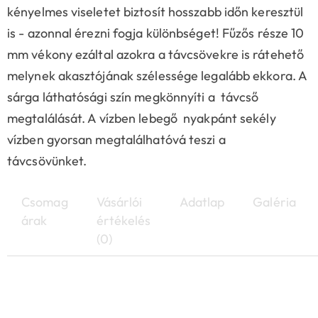
kényelmes viseletet biztosít hosszabb időn keresztül
is - azonnal érezni fogja különbséget! Fűzős része 10
mm vékony ezáltal azokra a távcsövekre is rátehető
melynek akasztójának szélessége legalább ekkora. A
sárga láthatósági szín megkönnyíti a távcső
megtalálását. A vízben lebegő nyakpánt sekély
vízben gyorsan megtalálhatóvá teszi a
távcsövünket.
Csomag
Vásárlói
Adatlap
Galéria
árak
értékelés
(0)